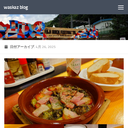
waskaz blog
コンテンツへスキップ
日付アーカイブ:
4月 26, 2025