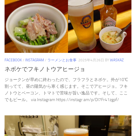
FACEBOOK
/
INSTAGRAM
/
ラーメンとお食事
2025年4月26日
BY
WASKAZ
ネボケでフキノトウアヒージョ
ジョークンが早めに終わったので、フラフラとネボケ。外が10℃
割ってて、昼の陽気から寒く感じます。そこでアヒージョ。フキ
ノトウとベーコン、トマトで苦味が旨い逸品です。そして、ここ
でもビール。 via Instagram https://instagr.am/p/DI7Fr41zgpf/