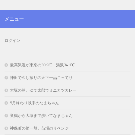
メニュー
ログイン
最高気温が東京の30.9℃、湯沢34.1℃
神田で久し振りの天下一品こってり
大塚の朝、ゆで太郎でミニカツカレー
5月終わり以来のなまちゃん
巣鴨から大塚まで歩いてなまちゃん
神保町の第一旭。苗場のリベンジ