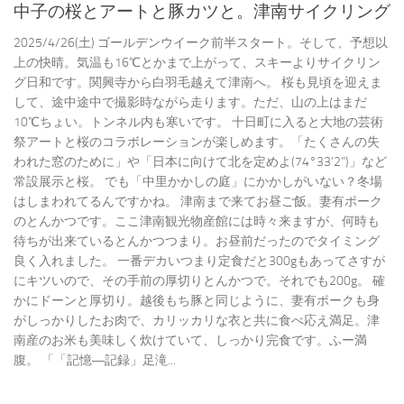
中子の桜とアートと豚カツと。津南サイクリング
2025/4/26(土) ゴールデンウイーク前半スタート。そして、予想以
上の快晴。気温も16℃とかまで上がって、スキーよりサイクリン
グ日和です。関興寺から白羽毛越えて津南へ。 桜も見頃を迎えま
して、途中途中で撮影時ながら走ります。ただ、山の上はまだ
10℃ちょい。トンネル内も寒いです。 十日町に入ると大地の芸術
祭アートと桜のコラボレーションが楽しめます。「たくさんの失
われた窓のために」や「日本に向けて北を定めよ(74°33’2”)」など
常設展示と桜。 でも「中里かかしの庭」にかかしがいない？冬場
はしまわれてるんですかね。 津南まで来てお昼ご飯。妻有ポーク
のとんかつです。ここ津南観光物産館には時々来ますが、何時も
待ちが出来ているとんかつつまり。お昼前だったのでタイミング
良く入れました。 一番デカいつまり定食だと300gもあってさすが
にキツいので、その手前の厚切りとんかつで。それでも200g。 確
かにドーンと厚切り。越後もち豚と同じように、妻有ポークも身
がしっかりしたお肉で、カリッカリな衣と共に食べ応え満足。津
南産のお米も美味しく炊けていて、しっかり完食です。ふー満
腹。 「「記憶―記録」足滝...