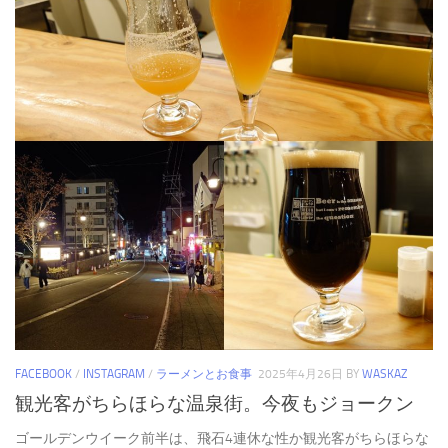
FACEBOOK
/
INSTAGRAM
/
ラーメンとお食事
2025年4月26日
BY
WASKAZ
観光客がちらほらな温泉街。今夜もジョークン
ゴールデンウイーク前半は、飛石4連休な性か観光客がちらほらな