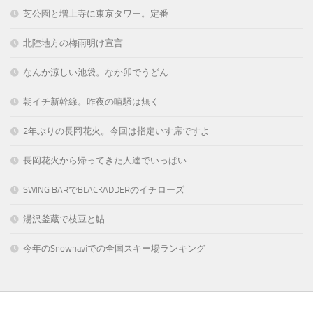
芝公園と増上寺に東京タワー。定番
北陸地方の梅雨明け宣言
なんか涼しい池袋。なか卯でうどん
朝イチ新幹線。昨夜の喧騒は無く
2年ぶりの長岡花火。今回は指定いす席ですよ
長岡花火から帰ってきた人達でいっぱい
SWING BARでBLACKADDERのイチローズ
湯沢釜蔵で枝豆と鮎
今年のSnownaviでの全国スキー場ランキング