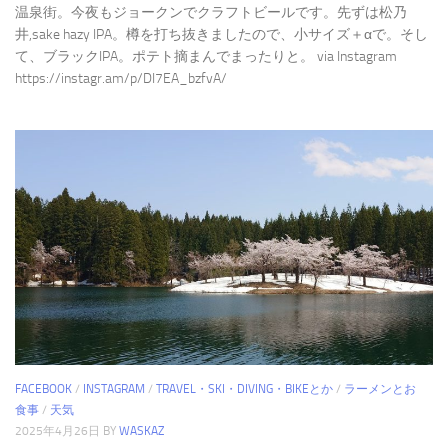
温泉街。今夜もジョークンでクラフトビールです。先ずは松乃
井,sake hazy IPA。樽を打ち抜きましたので、小サイズ＋αで。そし
て、ブラックIPA。ポテト摘まんでまったりと。 via Instagram
https://instagr.am/p/DI7EA_bzfvA/
FACEBOOK
/
INSTAGRAM
/
TRAVEL・SKI・DIVING・BIKEとか
/
ラーメンとお
食事
/
天気
2025年4月26日
BY
WASKAZ