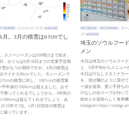
NSTAGRAM
2025年4月1日
BY
WASKAZ
FACEBOOK
/
INSTAGRAM
/
ラー
BY
WASKAZ
4月。3月の積雪は67cmでし
埼玉のソウルフー
メン
月。スノーシーズンはGW明けまで続き、
今日は埼玉のソウルフード
月6日、かぐらは5月18日までの営業予定期
と、5月中旬からメニュー
け雪がもつか期待ですが、3月の積雪は
今日は汁なしスタミナラー
年比マイナス96cmでした。今シーズンで
を、混ぜ麺のように混ぜて
27cmの積雪に対し、1081cmの積雪量
ー油を追加。更に手持ちの
平年値の1066cmは超えました。おそ
汁なしの分スープが付いて
若干降ってくれるでしょうから、3年前の
炒めとか追加らしく食券機に
2年の1085cmは超えてくれるでしょう。あ
Instagram https://instagr
この10年で1位。4月1日現在の積雪は
激に減っています。