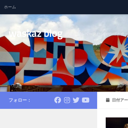
ホーム
コンテンツへスキップ
waskaz blog
南魚沼をベースにSKIやBIKEと食
フォロー：
日付アー