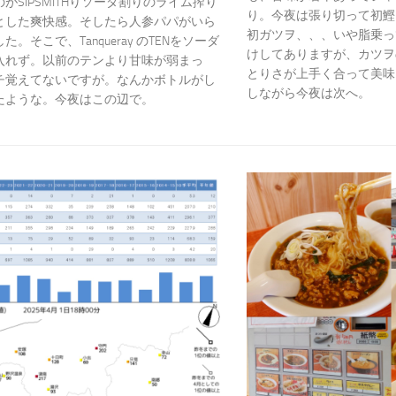
がSIPSMITHりソーダ割りのライム搾り
り。今夜は張り切って初鰹
とした爽快感。そしたら人参パパがいら
初ガツヲ、、、いや脂乗っ
。そこで、Tanqueray のTENをソーダ
けしてありますが、カツヲ
入れず。以前のテンより甘味が弱まっ
とりさが上手く合って美味
チ覚えてないですが。なんかボトルがし
しながら今夜は次へ。
たような。今夜はこの辺で。