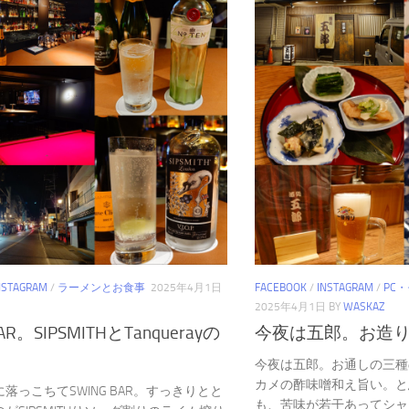
NSTAGRAM
/
ラーメンとお食事
2025年4月1日
FACEBOOK
/
INSTAGRAM
/
PC
2025年4月1日
BY
WASKAZ
AR。SIPSMITHとTanquerayの
今夜は五郎。お造
今夜は五郎。お通しの三種
カメの酢味噌和え旨い。と
落っこちてSWING BAR。すっきりとと
も、苦味が若干あってシャ