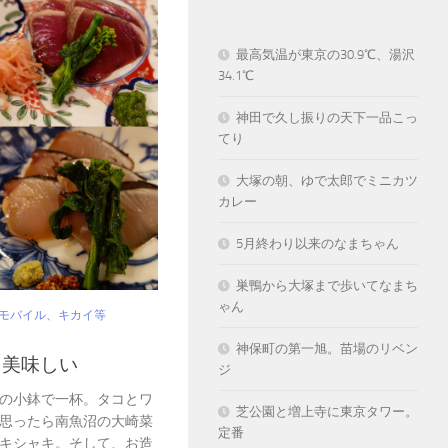
最高気温が東京の30.9℃、湯沢
34.1℃
神田で久し振りの天下一品こっ
てり
大塚の朝、ゆで太郎でミニカツ
カレー
5月終わり以来のなまちゃん
巣鴨から大塚まで歩いてなまち
ゃん
・モバイル、キカイ等
神保町の第一旭。苗場のリベン
り美味しい
ジ
の小鉢で一杯。タコとワ
芝公園と増上寺に東京タワー。
思ったら南魚沼の大崎菜
定番
キシャキ。そして、お造