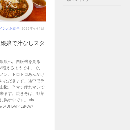
メンとお食事
2025年4月1日
ド娘娘で汁なしスタ
娘娘へ。自販機を見る
が増えるようです。で、
メン。トロトロあんかけ
いただきます。途中でラ
山椒。辛マシ痺れマシで
来ます。焼きそば、野菜
掲示中です。 via
.am/p/DH5Vh4czKcW/