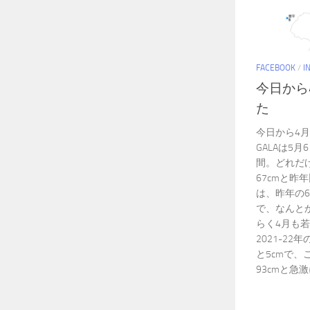
FACEBOOK
/
I
今日から
た
今日から4
GALAは5
間。どれだ
67cmと昨
は、昨年の6
で、なんとか
らく4月も
2021-2
と5cmで、
93cmと急