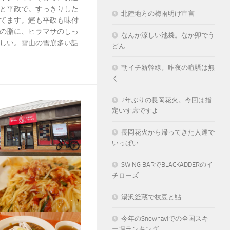
と平政で。すっきりした
北陸地方の梅雨明け宣言
てます。鰹も平政も味付
の脂に、ヒラマサのしっ
なんか涼しい池袋。なか卯でう
しい。雪山の雪崩多い話
どん
朝イチ新幹線。昨夜の喧騒は無
く
2年ぶりの長岡花火。今回は指
定いす席ですよ
長岡花火から帰ってきた人達で
いっぱい
SWING BARでBLACKADDERのイ
チローズ
湯沢釜蔵で枝豆と鮎
今年のSnownaviでの全国スキ
ー場ランキング