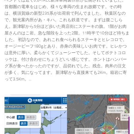
ベントでは近くのJ-TREC新津車両製作所が公開されていました。
首都圏の電車をはじめ、様々な車両の生まれ故郷です。その時
は、横須賀線の新型235系が出荷前で列んでました。 秋葉区なの
で、観光案内所があ・キハ。これも鉄道です。 まずは腹ごしら
え。新津駅から5分ほど歩いた商店街にステーキの旗。1階がお肉
屋さんのはこ岩。急な階段を上った2階。11時半で10分ほど待ちま
した。 初訪なので、あれこれ食べられるステーキとヒレコロで。
オージービーフ180gとあり、赤身の美味しいお肉です。ヒレかつ
は意外に厚い。柔らかくてジューシーでした。そしてポテトコロ
ッケは、付け合わせにちょうどいい感じです。 ホントはハンバー
グ系が食べたかったのですが、品切れでした。残念。肉丼の注文
が多く、気になってます。 新津駅から直接来ても2Km。箱岩に寄
って3.5Km。...