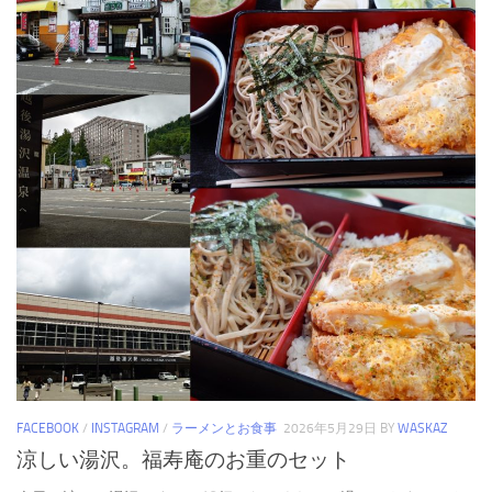
FACEBOOK
/
INSTAGRAM
/
ラーメンとお食事
2026年5月29日
BY
WASKAZ
涼しい湯沢。福寿庵のお重のセット