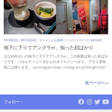
FACEBOOK
/
INSTAGRAM
/
ラーメンとお食事
2026年5月28日
BY
WASKAZ
地下に下りてアングラer。知った顔ばかり
ななめ向かいの地下に下りてアングラer。この時期は知った顔ばか
りです。バカルディソーダからのダイヤメソーダで。 アウト零時
前には帰ります。 via Instagram https://instagr.am/p/DY5ugFaTlc0/
次ページへ »
フォロー：