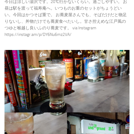
今日は涼しい湯沢です。20℃行かないくらい。過ごしやすい。 お
昼は駅を渡って福寿庵へ。いつものお重のセットがちょうどい
い。今回はかつそば重で。 お蕎麦屋さんでも、そばだけだと物足
りないし、丼物だけでも蕎麦食べたいし。甘さ控えめな江戸風の
つゆと喉越し良いふのり蕎麦です。 via Instagram
https://instagr.am/p/DY6Nu6mz2VA/