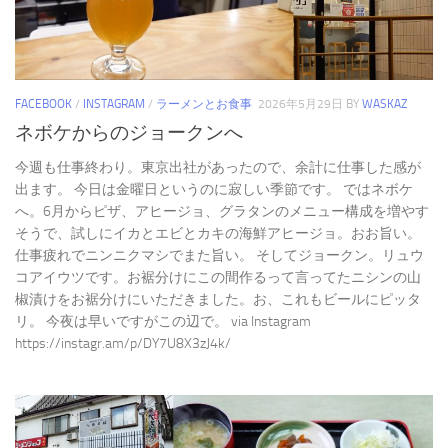
FACEBOOK
/
INSTAGRAM
/
ラーメンとお食事
2026年5月29日
BY
WASKAZ
ネボケからのジョークンへ
今週も仕事終わり。東京出社があったので、余計に仕事した感が
出ます。 今日は金曜日というのに寂しい季節です。 ではネボケ
へ。6月からピザ、アヒージョ、グラタンのメニュー構成を増やす
そうで、試しにイカとエビとカキの海鮮アヒージョ。おお旨い。
仕事疲れでニンニクマシでまた旨い。 そしてジョークン。リュウ
コアイウツです。お裾分けにこの間作るって言ってたニシンの山
椒漬けをお裾分けにいただきました。お、これもビールにピッタ
リ。 今夜は早いですがこの辺で。 via Instagram
https://instagr.am/p/DY7U8X3zJ4k/