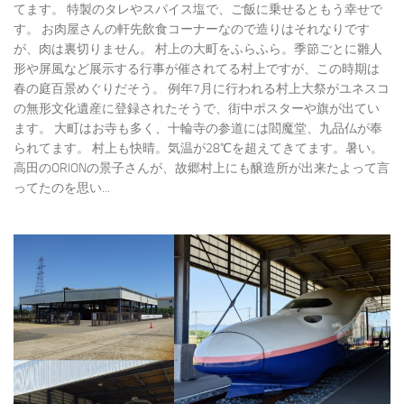
てます。 特製のタレやスパイス塩で、ご飯に乗せるともう幸せで
す。 お肉屋さんの軒先飲食コーナーなので造りはそれなりです
が、肉は裏切りません。 村上の大町をふらふら。季節ごとに雛人
形や屏風など展示する行事が催されてる村上ですが、この時期は
春の庭百景めぐりだそう。 例年7月に行われる村上大祭がユネスコ
の無形文化遺産に登録されたそうで、街中ポスターや旗が出てい
ます。 大町はお寺も多く、十輪寺の参道には閻魔堂、九品仏が奉
られてます。 村上も快晴。気温が28℃を超えてきてます。暑い。
高田のORIONの景子さんが、故郷村上にも醸造所が出来たよって言
ってたのを思い...