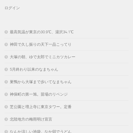
ログイン
最高気温が東京の30.9℃、湯沢34.1℃
神田で久し振りの天下一品こってり
大塚の朝、ゆで太郎でミニカツカレー
5月終わり以来のなまちゃん
巣鴨から大塚まで歩いてなまちゃん
神保町の第一旭。苗場のリベンジ
芝公園と増上寺に東京タワー。定番
北陸地方の梅雨明け宣言
なんか涼しい池袋。なか卯でうどん