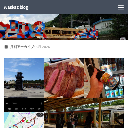
waskaz blog
コンテンツへスキップ
月別アーカイブ:
5月 2026