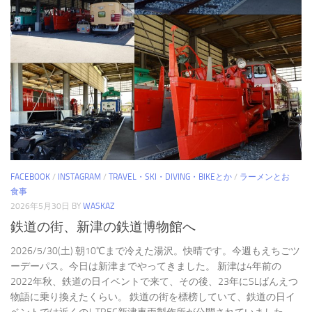
FACEBOOK
/
INSTAGRAM
/
TRAVEL・SKI・DIVING・BIKEとか
/
ラーメンとお
食事
2026年5月30日
BY
WASKAZ
鉄道の街、新津の鉄道博物館へ
2026/5/30(土) 朝10℃まで冷えた湯沢。快晴です。今週もえちごツ
ーデーパス。今日は新津までやってきました。 新津は4年前の
2022年秋、鉄道の日イベントで来て、その後、23年にSLばんえつ
物語に乗り換えたくらい。 鉄道の街を標榜していて、鉄道の日イ