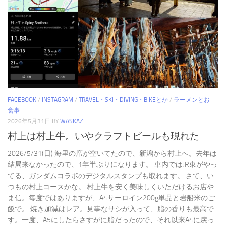
FACEBOOK
/
INSTAGRAM
/
TRAVEL・SKI・DIVING・BIKEとか
/
ラーメンとお
食事
2026年5月31日
BY
WASKAZ
村上は村上牛。いやクラフトビールも現れた
2026/5/31(日) 海里の席が空いてたので、新潟から村上へ。去年は
結局来なかったので、1年半ぶりになります。 車内ではJR東がやっ
てる、ガンダムコラボのデジタルスタンプも取れます。 さて、い
つもの村上コースかな。 村上牛を安く美味しくいただけるお店や
ま信。毎度ではありますが、A4サーロイン200g単品と岩船米のご
飯で。 焼き加減はレア。見事なサシが入って、脂の香りも最高で
す。一度、A5にしたらさすがに脂だったので、それ以来A4に戻っ