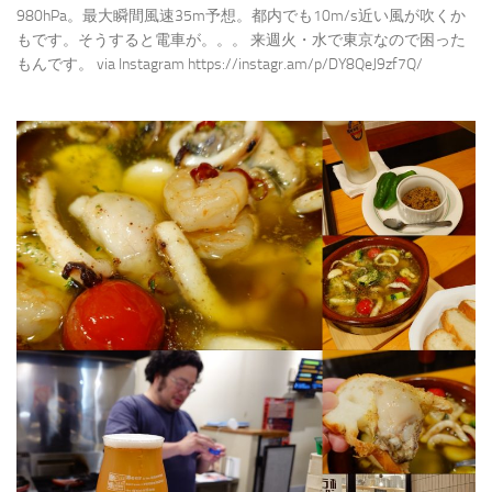
980hPa。最大瞬間風速35m予想。都内でも10m/s近い風が吹くか
もです。そうすると電車が。。。 来週火・水で東京なので困った
もんです。 via Instagram https://instagr.am/p/DY8QeJ9zf7Q/