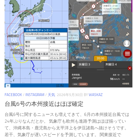
FACEBOOK
/
INSTAGRAM
/
天気
2026年5月30日
BY
WASKAZ
台風6号の本州接近はほぼ確定
台風6号に関するニュースも増えてきて、6月の本州接近台風では
24年ぶりなんだとか。 気象庁も欧州も進路予測はほぼ揃ってい
て、沖縄本島・鹿児島から太平洋上を伊豆諸島へ抜けそうです。
若干、気象庁が遅いスピードを予測しています。 関東接近で