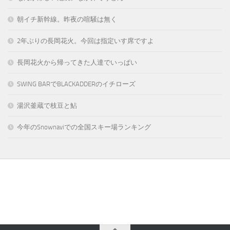
朝イチ新幹線。昨夜の喧騒は無く
2年ぶりの長岡花火。今回は指定いす席ですよ
長岡花火から帰ってきた人達でいっぱい
SWING BARでBLACKADDERのイチローズ
湯沢釜蔵で枝豆と鮎
今年のSnownaviでの全国スキー場ランキング