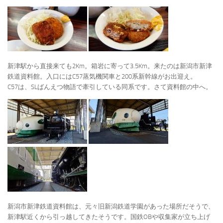
新津駅から直接来ても2Km。箱岩に寄って3.5Km。来たのは新潟市新津
鉄道資料館。入口にはC57蒸気機関車と200系新幹線がお出迎え。
C57は、SLばんえつ物語で牽引している同系です。さて資料館の中へ。
新潟市新津鉄道資料館は、元々旧新潟鉄道学園があった場所だそうで、
新津駅近くから引っ越してきたそうです。国鉄OBや収集家が立ち上げ