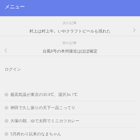
メニュー
次の記事
村上は村上牛。いやクラフトビールも現れた
前の記事
台風6号の本州接近はほぼ確定
ログイン
最高気温が東京の30.9℃、湯沢34.1℃
神田で久し振りの天下一品こってり
大塚の朝、ゆで太郎でミニカツカレー
5月終わり以来のなまちゃん