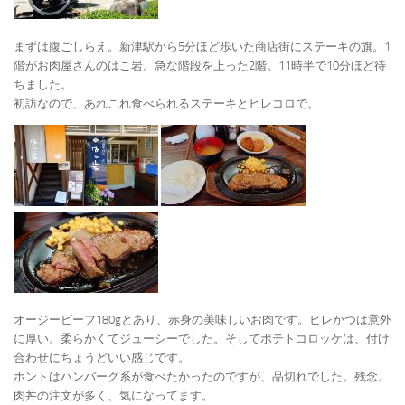
まずは腹ごしらえ。新津駅から5分ほど歩いた商店街にステーキの旗。1
階がお肉屋さんのはこ岩。急な階段を上った2階。11時半で10分ほど待
ちました。
初訪なので、あれこれ食べられるステーキとヒレコロで。
オージービーフ180gとあり、赤身の美味しいお肉です。ヒレかつは意外
に厚い。柔らかくてジューシーでした。そしてポテトコロッケは、付け
合わせにちょうどいい感じです。
ホントはハンバーグ系が食べたかったのですが、品切れでした。残念。
肉丼の注文が多く、気になってます。