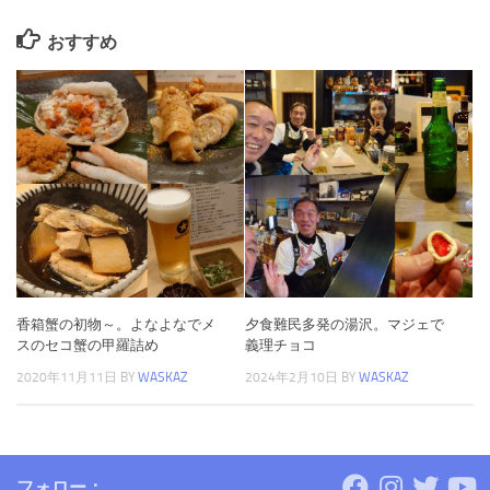
おすすめ
香箱蟹の初物～。よなよなでメ
夕食難民多発の湯沢。マジェで
スのセコ蟹の甲羅詰め
義理チョコ
2020年11月11日
BY
WASKAZ
2024年2月10日
BY
WASKAZ
フォロー：