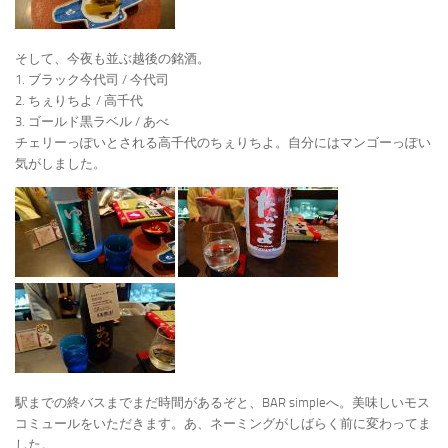
そして、今夜も並ぶ越後の銘酒。
1. ブラック今代司 / 今代司
2. ちぇりちよ / 高千代
3. ゴールド黒ラベル / あべ
チェリーっぽいとされる高千代のちぇりちよ。自分にはマンゴーっぽい
気がしました。
駅までの終バスまでまだ時間があるぞと、BAR simpleへ。美味しいモス
コミュールをいただきます。あ、ネーミングがしばらく前に変わってま
した。