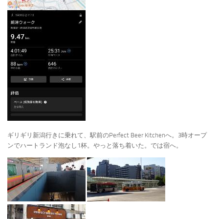
ギリギリ新潟行きに乗れて、駅前のPerfect Beer Kitchenへ。3時オープ
ンでハートランド泡なし1杯。やっと落ち着いた。では宿へ。