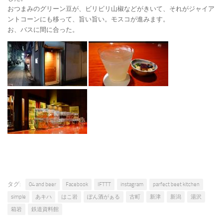
おつまみのグリーン豆が、ビリビリ山椒などがきいて、それがジャイア
ントコーンにも移って、旨い旨い。モスコが進みます。
お、バスに間に合った。
タグ:
04 and beer
Facebook
IFTTT
instagram
parfect beet kitchen
simple
あキハ
はこ岩
ぽん酒がぁる
古町
新津
新潟
湯沢
箱岩
鉄道資料館