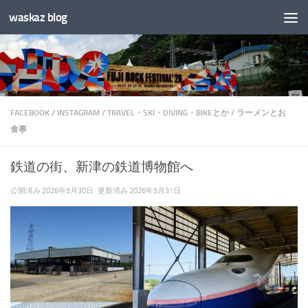
waskaz blog
コンテンツへスキップ
FACEBOOK
/
INSTAGRAM
/
TRAVEL・SKI・DIVING・BIKEとか
/
ラーメンとお
食事
鉄道の街、新津の鉄道博物館へ
公開済み
2026年5月30日
· 更新済み
2026年5月31日