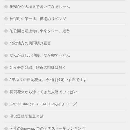
巣鴨から大塚まで歩いてなまちゃん
神保町の第一旭。苗場のリベンジ
芝公園と増上寺に東京タワー。定番
北陸地方の梅雨明け宣言
なんか涼しい池袋。なか卯でうどん
朝イチ新幹線。昨夜の喧騒は無く
2年ぶりの長岡花火。今回は指定いす席ですよ
長岡花火から帰ってきた人達でいっぱい
SWING BARでBLACKADDERのイチローズ
湯沢釜蔵で枝豆と鮎
今年のSnownaviでの全国スキー場ランキング