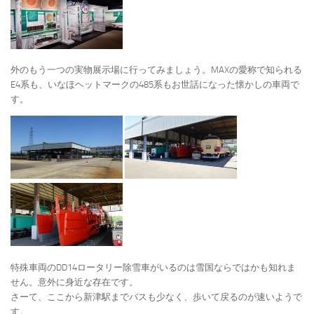
外のもう一つの実物展示場に行ってみましょう。MAXの愛称で知られる
E4系も、いなほヘットマークの485系もお世話になった懐かしの車両で
す。
特殊車両のDD14ロータリー除雪車がいるのは雪国ならではかも知れま
せん。意外に身近な存在です。
さーて、ここから新津駅までバスも少なく、歩いて戻るのが速いようで
す。