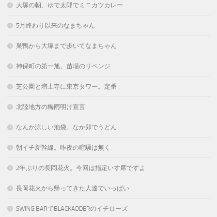
大塚の朝、ゆで太郎でミニカツカレー
5月終わり以来のなまちゃん
巣鴨から大塚まで歩いてなまちゃん
神保町の第一旭。苗場のリベンジ
芝公園と増上寺に東京タワー。定番
北陸地方の梅雨明け宣言
なんか涼しい池袋。なか卯でうどん
朝イチ新幹線。昨夜の喧騒は無く
2年ぶりの長岡花火。今回は指定いす席ですよ
長岡花火から帰ってきた人達でいっぱい
SWING BARでBLACKADDERのイチローズ