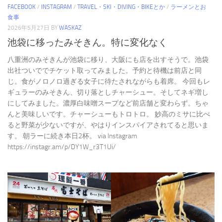
FACEBOOK
/
INSTAGRAM
/
TRAVEL・SKI・DIVING・BIKEとか
/
ラーメンとお
食事
2026年5月27日
BY
WASKAZ
池袋に移ったみそきん。特に変化なく
八重洲のみそきんが池袋に移り、大阪にも店を出すそうで。池袋
出社ついででチケット取ってみました。予約と待機は前店と同
じ。食がノロノロ過ぎる女子に待たされながらも着席。 今回もレ
ギュラーのみそきん、切り落としチャーシュー。そしてネギ増し
にしてみました。濃厚白味噌スープなど前店舗と変わらず。ちゃ
んと美味しいです。チャーシューもトロトロ。 妙高のミサに比べ
ると野菜が少ないですが、やはりインスパイアされてると思いま
す。 朝ラーに続き本日2杯。 via Instagram
https://instagr.am/p/DY1W_r3T1Ui/