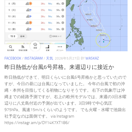
FACEBOOK
/
INSTAGRAM
/
天気
2026年5月27日
BY
WASKAZ
昨日熱低が台風6号昇格。来週辺りに接近か
昨日熱低ができて、明日くらいに台風6号昇格かと思っていたので
すが、今日の昼には台風になっていました。 今年の台風で初の沖
縄・本州を目指してくる初物になりそうです。 右下の気象庁は沖
縄までの経路予測ですが、右上の欧州モデルでは、来週の3日水曜
辺りに八丈島付近の予測が出ています。3日9時で中心気圧
975hPa、風速15m/sくらいのようです。 でも火曜・水曜で池袋出
社予定なのは面倒です。 via Instagram
https://instagr.am/p/DY14K7XT186/