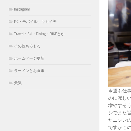
Instagram
PC・モバイル、キカイ等
Travel・Ski・Diving・BIKEとか
その他もろもろ
ホームページ更新
ラーメンとお食事
天気
今週も仕
のに寂しい
増やすそ
シでまた
たニシン
ですがこ