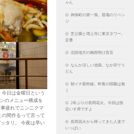
ゃん
神保町の第一旭。苗場のリベン
ジ
芝公園と増上寺に東京タワー。
定番
北陸地方の梅雨明け宣言
なんか涼しい池袋。なか卯でう
どん
朝イチ新幹線。昨夜の喧騒は無
く
 今日は金曜日という
タンのメニュー構成を
2年ぶりの長岡花火。今回は指
仕事疲れでニンニクマ
定いす席ですよ
この間作るって言って
長岡花火から帰ってきた人達で
ッタリ。 今夜は早い
いっぱい