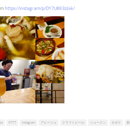
ram
https://instagr.am/p/DY7U8X3zJ4k/
ok
IFTTT
instagram
アヒージョ
クラフトビール
ジョークン
ネボケ
新