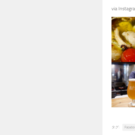
via Instag
タグ:
Facebo