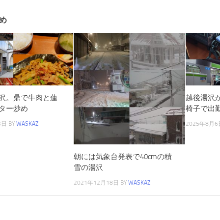
め
沢。鼎で牛肉と蓮
越後湯沢
ター炒め
椅子で出
3日
BY
WASKAZ
2025年8月6
朝には気象台発表で40cmの積
雪の湯沢
2021年12月18日
BY
WASKAZ