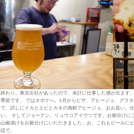
事終わり。東京出社があったので、余計に仕事した感が出ます。
季節です。 ではネボケへ。6月からピザ、アヒージョ、グラ
うで、試しにイカとエビとカキの海鮮アヒージョ。おお旨い。
旨い。 そしてジョークン。リュウコアイウツです。お裾分けに
の山椒漬けをお裾分けにいただきました。お、これもビールにピ
の辺で。