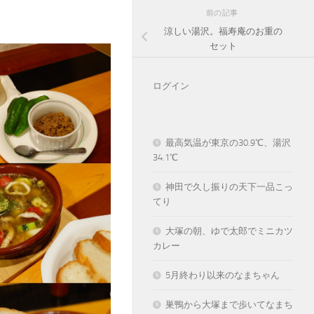
前の記事
涼しい湯沢。福寿庵のお重の
セット
ログイン
最高気温が東京の30.9℃、湯沢
34.1℃
神田で久し振りの天下一品こっ
てり
大塚の朝、ゆで太郎でミニカツ
カレー
5月終わり以来のなまちゃん
巣鴨から大塚まで歩いてなまち