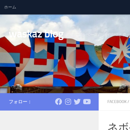
ホーム
コンテンツへスキップ
waskaz blog
南魚沼をベースにSKIやBIKEと食
フォロー：
FACEBOOK
/
ネボ