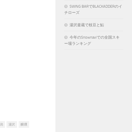
SWING BARでBLACKADDERのイ
チローズ
湯沢釜蔵で枝豆と鮎
今年のSnownaviでの全国スキ
ー場ランキング
潟
湯沢
醸燻