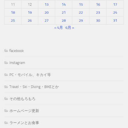
11
12
13
14
15
16
17
18
19
20
21
22
23
24
25
26
27
28
29
30
31
« 4月
6月 »
facebook
Instagram
PC・モバイル、キカイ等
Travel・Ski・Diving・BIKEとか
その他もろもろ
ホームページ更新
ラーメンとお食事