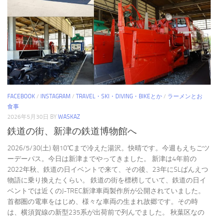
FACEBOOK
/
INSTAGRAM
/
TRAVEL・SKI・DIVING・BIKEとか
/
ラーメンとお
食事
2026年5月30日
BY
WASKAZ
鉄道の街、新津の鉄道博物館へ
2026/5/30(土) 朝10℃まで冷えた湯沢。快晴です。今週もえちごツ
ーデーパス。今日は新津までやってきました。 新津は4年前の
2022年秋、鉄道の日イベントで来て、その後、23年にSLばんえつ
物語に乗り換えたくらい。 鉄道の街を標榜していて、鉄道の日イ
ベントでは近くのJ-TREC新津車両製作所が公開されていました。
首都圏の電車をはじめ、様々な車両の生まれ故郷です。その時
は、横須賀線の新型235系が出荷前で列んでました。 秋葉区なの