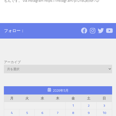
もんです。 via Instagram https://instagr.am/p/DY8QeJ9zf7Q/
フォロー：
アーカイブ
2026年5月
月
火
水
木
金
土
日
1
2
3
4
5
6
7
8
9
10