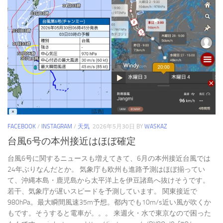
FACEBOOK
/
INSTAGRAM
/
天気
2026年5月30日
BY
WASKAZ
台風6号の本州接近はほぼ確定
台風6号に関するニュースも増えてきて、6月の本州接近台風では
24年ぶりなんだとか。 気象庁も欧州も進路予測はほぼ揃ってい
て、沖縄本島・鹿児島から太平洋上を伊豆諸島へ抜けそうです。
若干、気象庁が遅いスピードを予測しています。 関東接近で
980hPa。最大瞬間風速35m予想。都内でも10m/s近い風が吹くか
もです。そうすると電車が。。。 来週火・水で東京なので困った