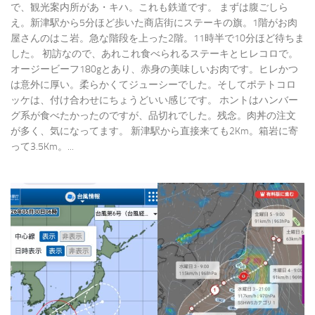
で、観光案内所があ・キハ。これも鉄道です。 まずは腹ごしら
え。新津駅から5分ほど歩いた商店街にステーキの旗。1階がお肉
屋さんのはこ岩。急な階段を上った2階。11時半で10分ほど待ちま
した。 初訪なので、あれこれ食べられるステーキとヒレコロで。
オージービーフ180gとあり、赤身の美味しいお肉です。ヒレかつ
は意外に厚い。柔らかくてジューシーでした。そしてポテトコロ
ッケは、付け合わせにちょうどいい感じです。 ホントはハンバー
グ系が食べたかったのですが、品切れでした。残念。肉丼の注文
が多く、気になってます。 新津駅から直接来ても2Km。箱岩に寄
って3.5Km。...