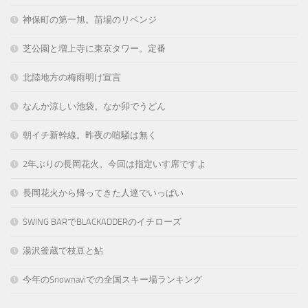
神保町の第一旭。苗場のリベンジ
芝公園と増上寺に東京タワー。定番
北陸地方の梅雨明け宣言
なんか涼しい池袋。なか卯でうどん
朝イチ新幹線。昨夜の喧騒は無く
2年ぶりの長岡花火。今回は指定いす席ですよ
長岡花火から帰ってきた人達でいっぱい
SWING BARでBLACKADDERのイチローズ
湯沢釜蔵で枝豆と鮎
今年のSnownaviでの全国スキー場ランキング