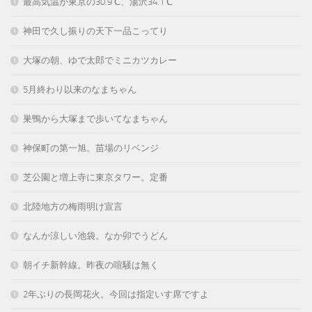
最高気温が東京の30.9℃、湯沢34.1℃
神田で久し振りの天下一品こってり
大塚の朝、ゆで太郎でミニカツカレー
5月終わり以来のなまちゃん
巣鴨から大塚まで歩いてなまちゃん
神保町の第一旭。苗場のリベンジ
芝公園と増上寺に東京タワー。定番
北陸地方の梅雨明け宣言
なんか涼しい池袋。なか卯でうどん
朝イチ新幹線。昨夜の喧騒は無く
2年ぶりの長岡花火。今回は指定いす席ですよ