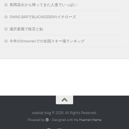
長岡花火から帰ってきた人達でいっぱい
SWING BARでBLACKADDERのイチローズ
湯沢釜蔵で枝豆と鮎
今年のSnownaviでの全国スキー場ランキング
waskaz blog © 2026. All Rights Reserved.
Powered by
- Designed with the
Hueman theme