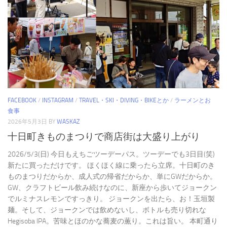
FACEBOOK
/
INSTAGRAM
/
TRAVEL・SKI・DIVING・BIKEとか
/
ラーメンとお
食事
2026年5月3日
BY
WASKAZ
十日町きものまつりで商店街は大盛り上がり
2026/5/3(日) 今日もえちごツーデーパス。ツーデーでも3日目(笑)
新たに買っただけです。 ほくほく線に乗ったら立席。十日町のき
ものまつりだからか、成人式の帰省だからか、単にGWだからか。
GW、クラフトビール飲み続けなのに、新座から歩いてジョークン
でルミナスレモンですっきり。 ジョークンを出たら、お！玉垣製
麺。そして、ジョークンでは飲めないし、ボトルも売り切れな
Hegisoba IPA。苦味とほのかな蕎麦の薫り。これは旨い。 本町通り