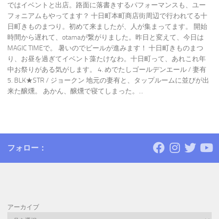
ではイベントと出店。路面に落書きするパフォーマンスも、ユー
フォニアムもやってます？ 十日町本町商店街周辺で行われてる十
日町きものまつり。初めて来ましたが、人が集まってます。 開始
時間から遅れて、otamaが繋がりました。昨日と変えて、今日は
MAGIC TIMEで。 暑いのでビールが進みます！ 十日町きものまつ
り、お昼を過ぎてイベント藻たけなわ。十日町って、あれこれ年
中お祭りがある気がします。 4. めでたしゴールデンエール / 妻有
5. BLK★STR / ジョークン 地元の妻有と、タップルームに並びが出
来た醸燻。 あかん、醸燻で寝てしまった。...
フォロー：
アーカイブ