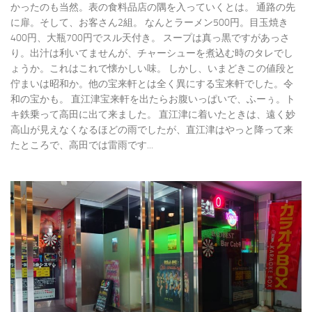
かったのも当然。表の食料品店の隅を入っていくとは。 通路の先
に扉。そして、お客さん2組。 なんとラーメン500円。目玉焼き
400円、大瓶700円でスル天付き。 スープは真っ黒ですがあっさ
り。出汁は利いてませんが、チャーシューを煮込む時のタレでし
ょうか。これはこれで懐かしい味。 しかし、いまどきこの値段と
佇まいは昭和か。他の宝来軒とは全く異にする宝来軒でした。令
和の宝かも。 直江津宝来軒を出たらお腹いっぱいで、ふーぅ。ト
キ鉄乗って高田に出て来ました。 直江津に着いたときは、遠く妙
高山が見えなくなるほどの雨でしたが、直江津はやっと降って来
たところで、高田では雷雨です...