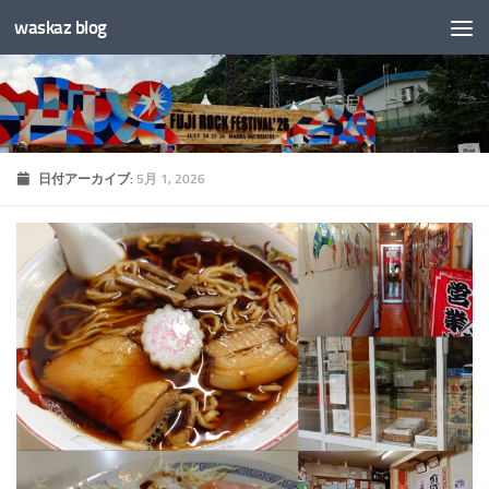
waskaz blog
コンテンツへスキップ
日付アーカイブ:
5月 1, 2026