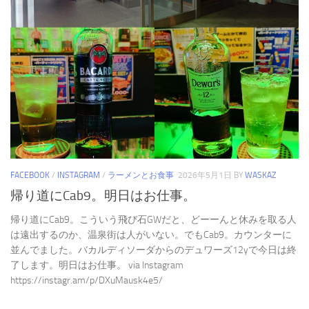
FACEBOOK
/
INSTAGRAM
/
ラーメンとお食事
2026年5月1日
BY
WASKAZ
帰り道にCab9。明日はお仕事。
帰り道にCab9。こういう飛び石GWだと、どーーんと休みを取る人
は遠出するのか、温泉街は人がいない。でもCab9。カウンターに
並んでました。バカルディソーダからのデュワーズ12yで今日は終
了します。明日はお仕事。 via Instagram
https://instagr.am/p/DXuMausk4e5/