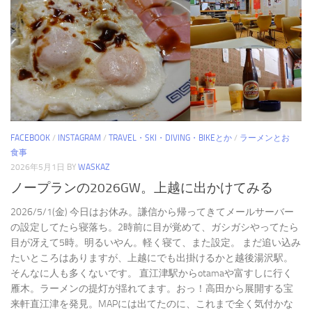
FACEBOOK
/
INSTAGRAM
/
TRAVEL・SKI・DIVING・BIKEとか
/
ラーメンとお
食事
2026年5月1日
BY
WASKAZ
ノープランの2026GW。上越に出かけてみる
2026/5/1(金) 今日はお休み。謙信から帰ってきてメールサーバー
の設定してたら寝落ち。2時前に目が覚めて、ガシガシやってたら
目が冴えて5時。明るいやん。軽く寝て、また設定。 まだ追い込み
たいところはありますが、上越にでも出掛けるかと越後湯沢駅。
そんなに人も多くないです。 直江津駅からotamaや富すしに行く
雁木。ラーメンの提灯が揺れてます。おっ！高田から展開する宝
来軒直江津を発見。MAPには出てたのに、これまで全く気付かな