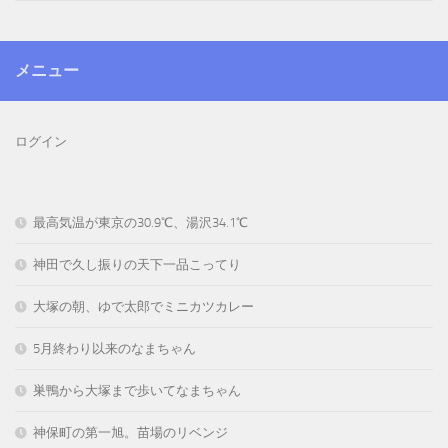
メニュー
ログイン
最高気温が東京の30.9℃、湯沢34.1℃
神田で久し振りの天下一品こってり
大塚の朝、ゆで太郎でミニカツカレー
5月終わり以来のなまちゃん
巣鴨から大塚まで歩いてなまちゃん
神保町の第一旭。苗場のリベンジ