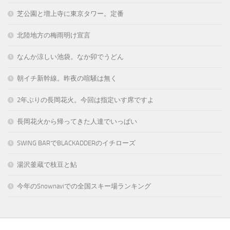
芝公園と増上寺に東京タワー。定番
北陸地方の梅雨明け宣言
なんか涼しい池袋。なか卯でうどん
朝イチ新幹線。昨夜の喧騒は無く
2年ぶりの長岡花火。今回は指定いす席ですよ
長岡花火から帰ってきた人達でいっぱい
SWING BARでBLACKADDERのイチローズ
湯沢釜蔵で枝豆と鮎
今年のSnownaviでの全国スキー場ランキング