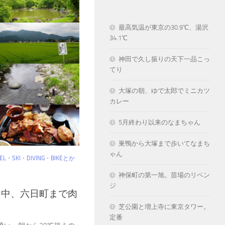
最高気温が東京の30.9℃、湯沢
34.1℃
神田で久し振りの天下一品こっ
てり
大塚の朝、ゆで太郎でミニカツ
カレー
5月終わり以来のなまちゃん
巣鴨から大塚まで歩いてなまち
ゃん
VEL・SKI・DIVING・BIKEとか
神保町の第一旭。苗場のリベン
ジ
な中、六日町まで肉
芝公園と増上寺に東京タワー。
定番