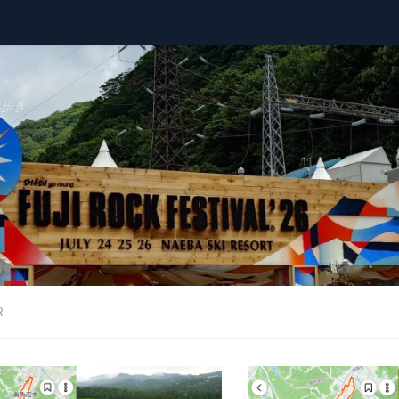
べ歩き
R