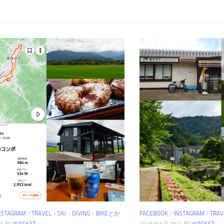
NSTAGRAM
/
TRAVEL・SKI・DIVING・BIKEとか
FACEBOOK
/
INSTAGRAM
/
TRA