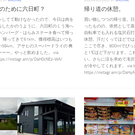
日
BY
WASKAZ
2026年6月28日
BY
WASKAZ
のために六日町？
帰り道の休憩。
ンしてて動けなかったので、今日は肉を
買い物しつつの帰り道。日
るしたかのうように、六日町のくう海へ
ったものの、依然として蒸
ハンバーグ・はらみステーキ食べて帰っ
自転車でも入れる塩沢石打
 帰ってきて61km。獲得標高はいつも
休憩。汗だくってほどでは
584m。アサヒのスーパードライの 爽
ここで尽き、800mlでぴ
ーー。やっと飲めました。 via
と1℃ほど下がります。こ
ttps://instagr.am/p/DaH0cNEz-WA/
い。さらに涼を求めて滝沢
が冷やしてくれます。 via Ins
https://instagr.am/p/DaHyA