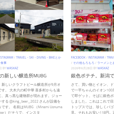
NSTAGRAM
/
TRAVEL・SKI・DIVING・BIKEとか
FACEBOOK
/
INSTAGRAM
/
TRA
お食事
/
その他もろもろ
/
ラーメンと
日
BY
WASKAZ
2026年6月28日
BY
WASKAZ
の新しい醸造所MUBG
銀色ポテチ。新潟
、新しいクラフトビール醸造所が9月オ
さて、買い物とイオン、ド
です。 大木六の町中華 喜多村からも遠
で一平ちゃんのイオン10
に、真っ黒な建物群が現れます。ジョー
て即ゲット。そばに銀色ポ
る @king_beer_2022 さんが設備を
しました。これはこれで目
す。 名前はMUBG （Minami Uonuma
トップスでは、珍しくバゴ
&Gibier）だそうで、インスタ
見。それもお安い118円