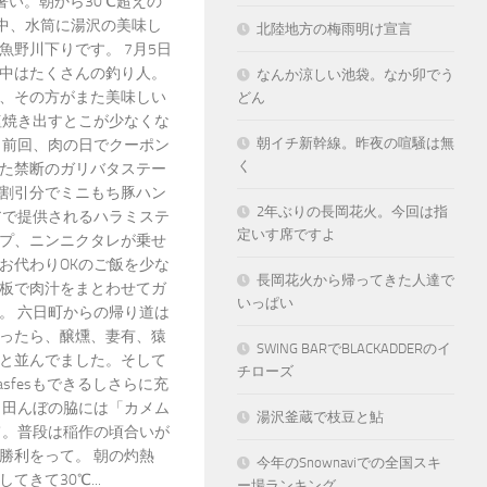
。蒸し暑い。朝から30℃超えの
な中、水筒に湯沢の美味し
北陸地方の梅雨明け宣言
魚野川下りです。 7月5日
中はたくさんの釣り人。
なんか涼しい池袋。なか卯でう
、その方がまた美味しい
どん
塩焼き出すとこが少なくな
朝イチ新幹線。昨夜の喧騒は無
 前回、肉の日でクーポン
く
た禁断のガリバタステー
割引分でミニもち豚ハン
2年ぶりの長岡花火。今回は指
アで提供されるハラミステ
定いす席ですよ
プ、ニンニクタレが乗せ
お代わりOKのご飯を少な
長岡花火から帰ってきた人達で
板で肉汁をまとわせてガ
いっぱい
。 六日町からの帰り道は
ったら、醸燻、妻有、猿
SWING BARでBLACKADDERのイ
と並んでました。そして
チローズ
sfesもできるしさらに充
 田んぼの脇には「カメム
湯沢釜蔵で枝豆と鮎
て。普段は稲作の頃合いが
勝利をって。 朝の灼熱
今年のSnownaviでの全国スキ
きて30℃...
ー場ランキング