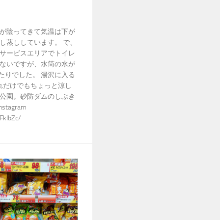
が陰ってきて気温は下が
し蒸ししています。 で、
サービスエリアでトイレ
ないですが、水筒の水が
ったりでした。 湯沢に入る
れだけでもちょっと涼し
公園。砂防ダムのしぶき
tagram
FkIbZc/