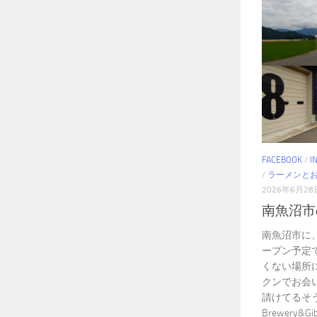
FACEBOOK
/
I
/
ラーメンと
2026年6月28
南魚沼市
南魚沼市に
ープン予定
くない場所
クンでお会いす
請けてるそうで
Brewery