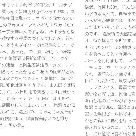
2026/7/11(土) 暑い
オミットすれば1,300円のリーズナブ
湯沢。湿度も60%。そん
柔らかく旨味ありな牛ハラミ150g。ス
い水道水入れて、自転車で
ギを多目に取って、ネギだく化するとい
から鮎漁が解禁され、川の
ここのワカメスープもネギだくワカメだく
まだまだ小さいでしょうが
スープ美味いんですよね。 石ドラから塩
のです。 温泉街で天然物
ー往復する程度のつもりでしたが、行っ
り、待ち構えてる所です。
い。どうもダイソーでは廃盤らしい。で
もらったので、その時迷っ
riaへ。あった。 で、買い物しつつ帰路
キを食べようとくう海へ。
ので丸亀製麺は長蛇の列でした。 さて、
バーグを付けまして。 レ
チの凄麺「長岡生姜醤油ラーメン」。パ
ーキには、ガーリックチッ
明るくなったかもと白花火の従来品と比
られ、素晴らしい画です。
金花火になってちょっと豪華に。調べて
目にいただいて、最後は鉄
容に変化は無さそうです。 田んぼでは稲
ーリックライス。最高です
てます。 六日町まで来るつもりは無かっ
買い物と寄り道。原信に寄
ria、原信、イオン、SEIMS、はりまや。
倉山と地のビールがずらっ
に店回りしてしまいました。 気温は27℃
塩沢にはMUBG、湯沢にはa
ないのに、湿度80%。じゃんじゃん汗が
実する魚沼ビール界です。
局往復44km、獲得標高はいつも通り
シとの戦いに勝利を!」っ
た。暑い暑...
書かれているのに。しかし
も、帰り道では雲が張り出して