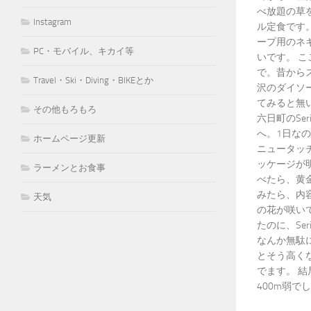
べ放題の草を
Instagram
ル定食です。
ープ用のネ
PC・モバイル、キカイ等
いです。 
で。昔から
Travel・Ski・Diving・BIKEとか
沢のダイソ
てみると無
その他もろもろ
六日町のSe
へ。1日な
ホームページ更新
ニュータッ
ッケージが
ラーメンとお食事
べたら、黄
みたら、内
天気
の花が咲い
たのに、Se
なんか無駄
とそう高く
でます。 結
400m弱でし