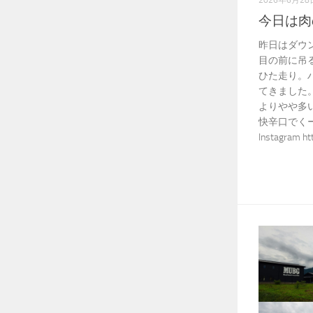
2026年6月28
今日は肉
昨日はダウ
目の前に吊
ひた走り。
てきました。
よりやや多い
快辛口でくー
Instagram h