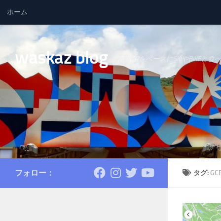
ホーム
コンテンツへスキップ
waskaz blog
南魚沼をベースにSKIやBIKEと食
フォロー：
タグ:
GC