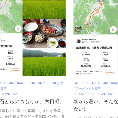
NSTAGRAM
/
TRAVEL・SKI・DIVING・BIKEとか
FACEBOOK
/
INSTAGRAM
/
TRA
お食事
/
ラーメンとお食事
BY
WASKAZ
2026年7月12日
BY
WASKAZ
石どらのつもりが、六日町。
朝から暑い。そん
食いに
1(土) 蒸しムシ暑い土曜朝。ちょいと作業し
飯。峠を越えて石どらで焼肉ランチ。 食