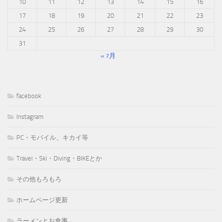
10
11
12
13
14
15
16
17
18
19
20
21
22
23
24
25
26
27
28
29
30
31
« 7月
facebook
Instagram
PC・モバイル、キカイ等
Travel・Ski・Diving・BIKEとか
その他もろもろ
ホームページ更新
ラーメンとお食事