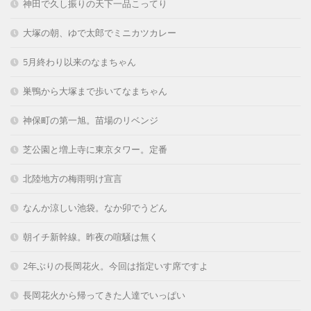
神田で久し振りの天下一品こってり
大塚の朝、ゆで太郎でミニカツカレー
5月終わり以来のなまちゃん
巣鴨から大塚まで歩いてなまちゃん
神保町の第一旭。苗場のリベンジ
芝公園と増上寺に東京タワー。定番
北陸地方の梅雨明け宣言
なんか涼しい池袋。なか卯でうどん
朝イチ新幹線。昨夜の喧騒は無く
2年ぶりの長岡花火。今回は指定いす席ですよ
長岡花火から帰ってきた人達でいっぱい