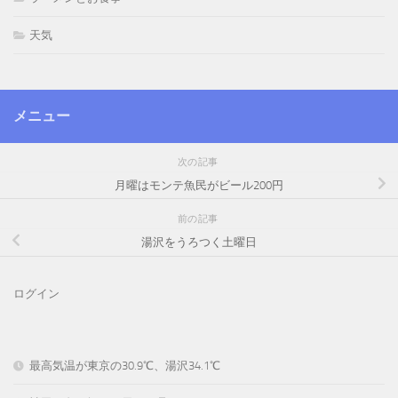
天気
メニュー
次の記事
月曜はモンテ魚民がビール200円
前の記事
湯沢をうろつく土曜日
ログイン
最高気温が東京の30.9℃、湯沢34.1℃