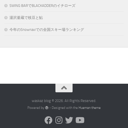
SWING BARでBLACKADDERのイチローズ
湯沢釜蔵で枝豆と鮎
今年のSnownaviでの全国スキー場ランキング
waskaz blog © 2026. All Rights Reserved.
Powered by
- Designed with the
Hueman theme