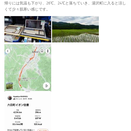
帰りには気温も下がり、26℃、24℃と落ちていき、湯沢町に入ると涼し
くて少々肌寒い感じです。