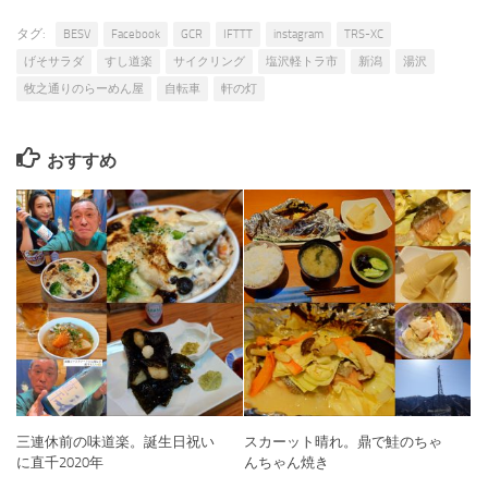
タグ:
BESV
Facebook
GCR
IFTTT
instagram
TRS-XC
げそサラダ
すし道楽
サイクリング
塩沢軽トラ市
新潟
湯沢
牧之通りのらーめん屋
自転車
軒の灯
おすすめ
三連休前の味道楽。誕生日祝い
スカーット晴れ。鼎で鮭のちゃ
に直千2020年
んちゃん焼き