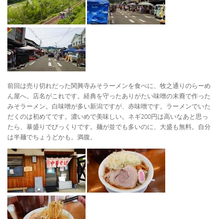
前回は売り切れだった関興寺みそラーメンを食べに、牧之通りのらーめ
ん屋へ。店名がこれです。経典を守ったありがたい味噌の末裔で作った
みそラーメン。白味噌が多い新潟ですが、赤味噌です。ラーメンでいた
だくのは初めてです。濃いめで美味しい。ネギ200円は高いなあと思っ
たら、暴盛りでびっくりです。麺が並でも多いのに、大盛も無料。自分
は半麺でちょうどかも。満腹。