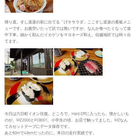
帰り道。すし道楽の前に出てる「げそサラダ」ここすし道楽の看板メニ
ューです。お腹空いたって訳では無いですが、なんか食べたくなって途
中下車。細かく刻んだイカゲソをマヨネーズ和え。信越地区では時々出
てます。
今日は六日町イオン往復。ところで、Hard Offに入ったら、懐かしいも
のが。MZ2000とPC8001。小学生の頃、お店で触ってました。MZなん
てカセットテープにデータ保存です。
あと60mで43kmだったのに。本日の走行実績です。