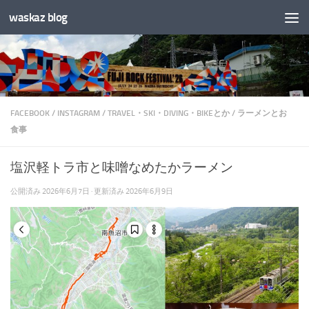
waskaz blog
コンテンツへスキップ
FACEBOOK
/
INSTAGRAM
/
TRAVEL・SKI・DIVING・BIKEとか
/
ラーメンとお
食事
塩沢軽トラ市と味噌なめたかラーメン
公開済み
2026年6月7日
· 更新済み
2026年6月9日