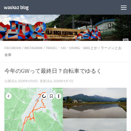
waskaz blog
コンテンツへスキップ
FACEBOOK
/
INSTAGRAM
/
TRAVEL・SKI・DIVING・BIKEとか
/
ラーメンとお
食事
今年のGWって最終日？自転車でゆるく
公開済み
2026年5月6日
· 更新済み
2026年5月7日