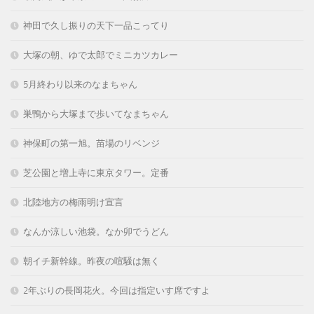
神田で久し振りの天下一品こってり
大塚の朝、ゆで太郎でミニカツカレー
5月終わり以来のなまちゃん
巣鴨から大塚まで歩いてなまちゃん
神保町の第一旭。苗場のリベンジ
芝公園と増上寺に東京タワー。定番
北陸地方の梅雨明け宣言
なんか涼しい池袋。なか卯でうどん
朝イチ新幹線。昨夜の喧騒は無く
2年ぶりの長岡花火。今回は指定いす席ですよ