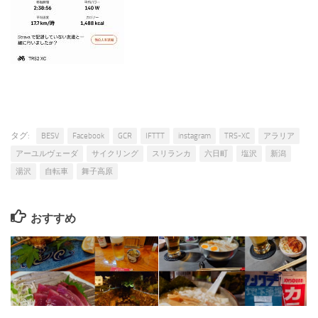
タグ:
BESV
Facebook
GCR
IFTTT
instagram
TRS-XC
アラリア
アーユルヴェーダ
サイクリング
スリランカ
六日町
塩沢
新潟
湯沢
自転車
舞子高原
おすすめ