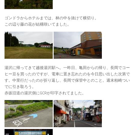
ゴンドラからホテルまでは、林の中を抜けて横切り。
この辺り藤の花が結構咲いてました。
湯沢に帰ってきて越後湯沢駅へ。一昨日、亀田からの帰り、長岡でコー
ヒー豆を買ったのですが、電車に置き忘れたのを今日思い出した次第で
す。中里行だったのが折り返し、長岡で保管中とのこと。週末柏崎つい
でに引き取ろう。
赤坂旧道の湯沢側にGCRが印字されてました。