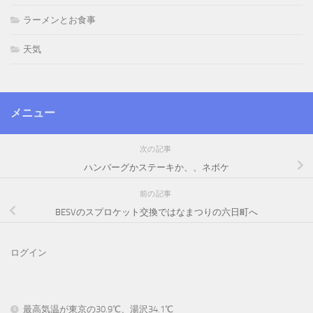
ラーメンとお食事
天気
メニュー
次の記事
ハンバーグかステーキか、、ネボケ
前の記事
BESVのスプロケット交換ではなまつりの六日町へ
ログイン
最高気温が東京の30.9℃、湯沢34.1℃