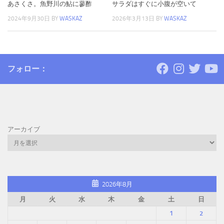
あさくさ。魚野川の鮎に蓼酢
サラダはすぐに小腹が空いて
2024年9月30日
BY
WASKAZ
2026年3月13日
BY
WASKAZ
フォロー：
アーカイブ
2026年8月
月
火
水
木
金
土
日
1
2