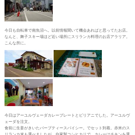
今日も自転車で南魚沼へ。以前情報聞いて機会あればと思ってたお店。
なんと、舞子スキー場ほど近い場所にスリランカ料理のお店アラリア。
こんな所に。
今日はアーユルヴェーダカレープレートとビリアニでした。アーユルヴ
ェーダを注文。
食前に生姜がきいたバーブティースパイシー。でセット到着。赤米のス
リランカ米も選べましたが、自家製コシヒカリで。カレーはチキンを選