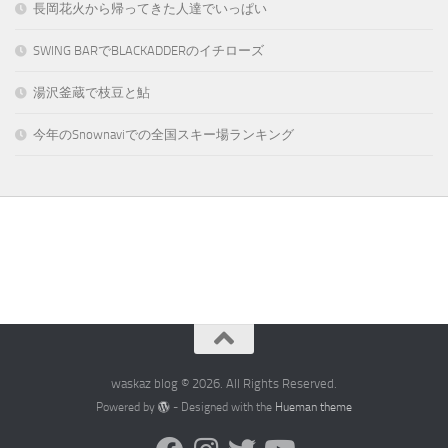
長岡花火から帰ってきた人達でいっぱい
SWING BARでBLACKADDERのイチローズ
湯沢釜蔵で枝豆と鮎
今年のSnownaviでの全国スキー場ランキング
waskaz blog © 2026. All Rights Reserved.
Powered by
- Designed with the
Hueman theme