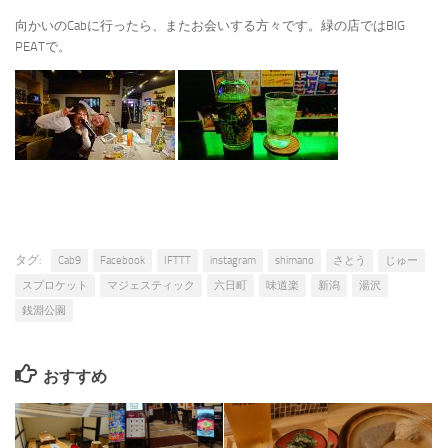
向かいのCabに行ったら、またお会いする方々です。緑の店ではBIG
PEATで。
タグ:
Cab9
Facebook
IFTTT
instagram
shimano
さとう
じゅー
スプロケット
マジェスティック
六日町
味道楽
新潟
湯沢
銭淵公園
おすすめ