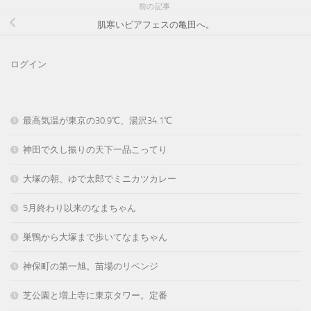
前の記事
肌寒いビアフェスの亀田へ。
ログイン
最高気温が東京の30.9℃、湯沢34.1℃
神田で久し振りの天下一品こってり
大塚の朝、ゆで太郎でミニカツカレー
5月終わり以来のなまちゃん
巣鴨から大塚まで歩いてなまちゃん
神保町の第一旭。苗場のリベンジ
芝公園と増上寺に東京タワー。定番