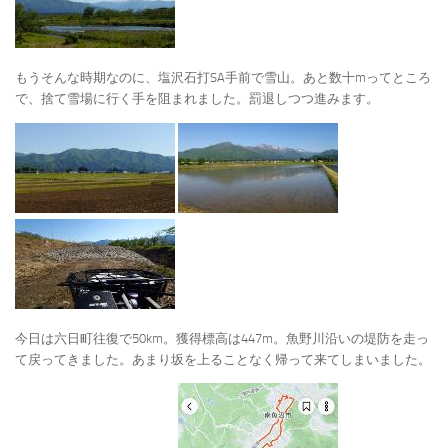
もうそんな時期なのに、塩沢石打SA手前で雪山。あと数十mってところ
で、捨て雪場に行く手を阻まれました。罰退しつつ進みます。
今日は六日町往復で50km。獲得標高は447m。魚野川沿いの堤防を走っ
て戻ってきました。あまり坂を上ることなく帰って来てしまいました。