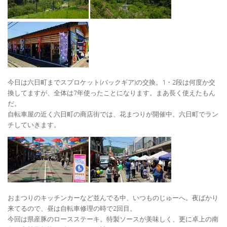
今日は六日町までスプロケット(バックギア)の交換。1・2段は何度か交
換してますが、全体は7年使ったことになります。まあ長く使えたもん
だ。
自転車屋の近く六日町の商店街では、花まつりが開催中。六日町でラン
チしていきます。
おまつりのキッチンカーなど並んでる中、いつものじゅーへ。夜ばかり
来てるので、昼は自転車修理の時で2回目。
今回は県産豚のロースステーキ。特製ソースが美味しく、更に卓上の南