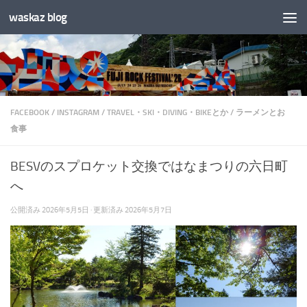
waskaz blog
コンテンツへスキップ
FACEBOOK
/
INSTAGRAM
/
TRAVEL・SKI・DIVING・BIKEとか
/
ラーメンとお
食事
BESVのスプロケット交換ではなまつりの六日町
へ
公開済み
2026年5月5日
· 更新済み
2026年5月7日