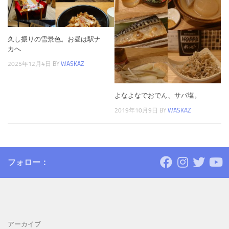
久し振りの雪景色。お昼は駅ナ
カへ
2025年12月4日
BY
WASKAZ
よなよなでおでん、サバ塩。
2019年10月9日
BY
WASKAZ
フォロー：
アーカイブ