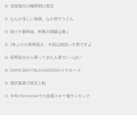
北陸地方の梅雨明け宣言
なんか涼しい池袋。なか卯でうどん
朝イチ新幹線。昨夜の喧騒は無く
2年ぶりの長岡花火。今回は指定いす席ですよ
長岡花火から帰ってきた人達でいっぱい
SWING BARでBLACKADDERのイチローズ
湯沢釜蔵で枝豆と鮎
今年のSnownaviでの全国スキー場ランキング