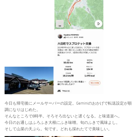
今日も帰宅後にメールサーバーの設定。Geminiのおかげで転送設定が順
調になりはじめた。
そんなところで8時半。そろそろ出ないと遅くなる。と味道楽へ。
今日のお通しはふろふき大根にふき味噌。旬のふきで風味よし。
そして山菜の天ぷら。旬です。どれも採れたてで美味しい。