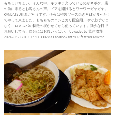
もちょいちょい。そんな中、キラキラ光っているのがネボケ。店
の前に来るとお客さんの声。ドアを開けるとワーワーガヤガヤ。
KANDATSU組みだそうです。今夜は特製ソース焼きそばが食べたく
てやって来ました。もちもちのコシヒカリ配合麺、ゆで上げでは
なく、ロメスパの特徴の寝かせてから使っています。麺少な目で
お願いしても、自分にはお腹いっぱい。 Uploaded by 鷲津 数聖
2026-01-27T02:37:13.000Zvia Facebook https://ift.tt/m0MwYco