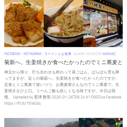
FACEBOOK
/
INSTAGRAM
/
ラーメンとお食事
2026年1月26日
BY
WASKAZ
菊新へ。生姜焼きが食べたかったのでミニ蕎麦と
神立から帰り、打ち合わせも終わって昼ごはん。ぱらぱら雪も降
ってますが、近くの菊新へ。生姜焼きが食べたかったのですが、
定食とミニ蕎麦で迷いつつ、お蕎麦屋さんなのでミニ蕎麦で。生
姜焼きをひと口。うーんご飯も欲しくなる味ですが、今日は我
慢。 Uploaded by 鷲津 数聖 2026-01-26T06:24:57.000Zvia Facebook
https://ift.tt/7lSWJ3q