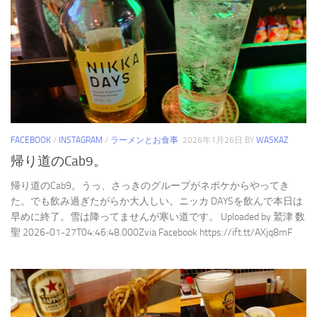
FACEBOOK
/
INSTAGRAM
/
ラーメンとお食事
2026年1月26日
BY
WASKAZ
帰り道のCab9。
帰り道のCab9。うっ、さっきのグループがネボケからやってき
た。でも飲み過ぎたがらか大人しい。ニッカ DAYSを飲んで本日は
早めに終了。雪は降ってませんが寒い道です。 Uploaded by 鷲津 数
聖 2026-01-27T04:46:48.000Zvia Facebook https://ift.tt/AXjq8mF