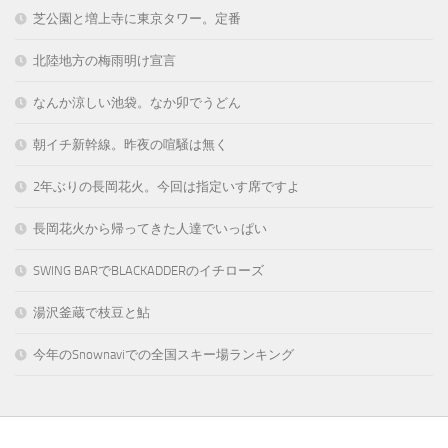
芝公園と増上寺に東京タワー。定番
北陸地方の梅雨明け宣言
なんか涼しい池袋。なか卯でうどん
朝イチ新幹線。昨夜の喧騒は無く
2年ぶりの長岡花火。今回は指定いす席ですよ
長岡花火から帰ってきた人達でいっぱい
SWING BARでBLACKADDERのイチローズ
湯沢釜蔵で枝豆と鮎
今年のSnownaviでの全国スキー場ランキング