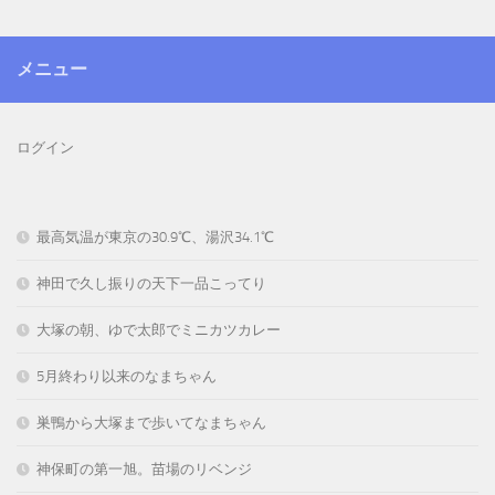
メニュー
ログイン
最高気温が東京の30.9℃、湯沢34.1℃
神田で久し振りの天下一品こってり
大塚の朝、ゆで太郎でミニカツカレー
5月終わり以来のなまちゃん
巣鴨から大塚まで歩いてなまちゃん
神保町の第一旭。苗場のリベンジ