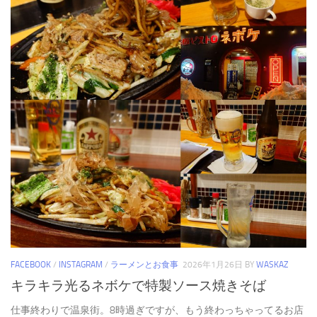
FACEBOOK
/
INSTAGRAM
/
ラーメンとお食事
2026年1月26日
BY
WASKAZ
キラキラ光るネボケで特製ソース焼きそば
仕事終わりで温泉街。8時過ぎですが、もう終わっちゃってるお店