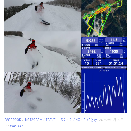
FACEBOOK
/
INSTAGRAM
/
TRAVEL・SKI・DIVING・BIKEとか
2026年1月26日
BY
WASKAZ