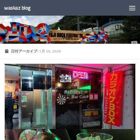
waskaz blog
コンテンツへスキップ
日付アーカイブ:
1月 26, 2026