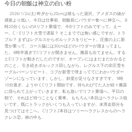
今日の朝飯は神立の白い粉
2026/1/24(土) 昨夕から20cmは積もった湯沢。アメダスの値が
感覚より低い。今日は仕事前、朝飯前にパウダー食べに神立へ。 8
時20分くらいのAリフト乗場で、今Bリフトのみですって。えー
ー。C・Eリフト大雪で遅延？ そこまででは無い感じですが。トラ
ブル？ まずはレグルスからポルックスをリピート。圧接の上に新
雪が乗って、コース脇には30cmほどのパウダーが溜まってまし
た。 8時半過ぎてCリフトが開きません。搬器も出てません。する
とEリフトが動きだしたのですが、オープンにはまだまだかかると
のこと。 引き続きポルックス回しながら、レグルス下の非圧雪モ
ーグルバーンリピート。コブが新雪で埋まっててにわかパウダー
ゾーンになっています。しかし、斜度が足りなさすぎです。 9時
10分過ぎ、ようやくCリフト開始です。待ちわびてた人が続々搬器
に揺られて上がっていきます。私も急いでリフト乗場へ。平日の
朝で、それほど待つことなく乗車。 もちろん1本目はヘラクレス狙
いです。既にトラックがいくつも入っていますが、未滑走部分を
見つけてはそこへ。 Cリフト2本目はツリーヘラクレスからのヘラ
クレス②。林の中も...