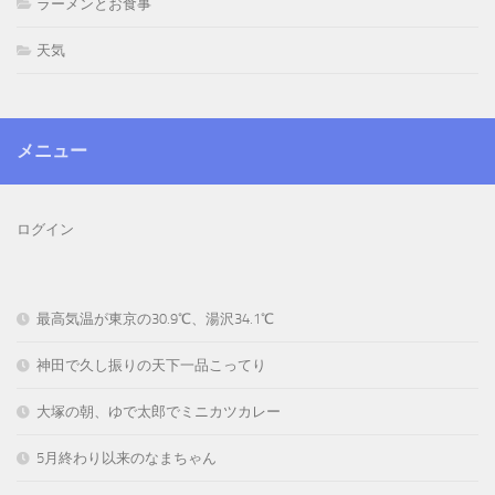
ラーメンとお食事
天気
メニュー
ログイン
最高気温が東京の30.9℃、湯沢34.1℃
神田で久し振りの天下一品こってり
大塚の朝、ゆで太郎でミニカツカレー
5月終わり以来のなまちゃん