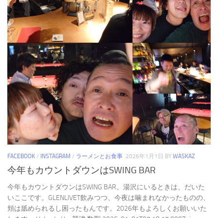
FACEBOOK
/
INSTAGRAM
/
ラーメンとお食事
2026年1月1日
BY
WASKAZ
今年もカウントダウンはSWING BAR
今年もカウントダウンはSWING BAR。湯沢にいるときは、だいた
いここです。GLENLIVET飲みつつ、今夜は噛まれなかったものの、
頬は舐められるし困ったもんです。2026年もよろしくお願いいた