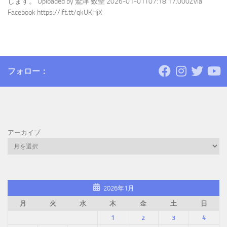
します。 Uploaded by 鷲津 数聖 2026-01-01T07:18:17.000Zvia
Facebook https://ift.tt/qkUKHjX
フォロー：
アーカイブ
2026年1月
月
火
水
木
金
土
日
1
2
3
4