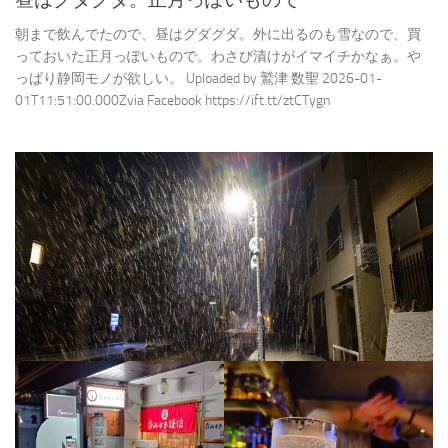
朝まで飲んでたので、昼はグダグダ。外に出るのも雪なので、買
っておいた正月っぽいもので。わさび漬けがイマイチかなぁ。や
っぱり静岡モノが欲しい。 Uploaded by 鷲津 数聖 2026-01-
01T11:51:00.000Zvia Facebook https://ift.tt/ztCTygn