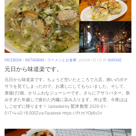
FACEBOOK
/
INSTAGRAM
/
ラーメンとお食事
2026年1月1日
BY
WASKAZ
元日から味道楽です。
元日から味道楽です。ちょうど空いたところで入店。賄いのポテ
サラを見てしまったので、お通しにしてもらいました。そして、
唐揚げ2個。かりふわなジューシーです。さらにアサリバター。飲
みすぎた年越しで疲れた内臓に染み入ります。外は雪。今夜はは
しごせずに帰ります！ Uploaded by 鷲津 数聖 2026-01-
01T14:40:19.000Zvia Facebook https://ift.tt/YQb6vSn