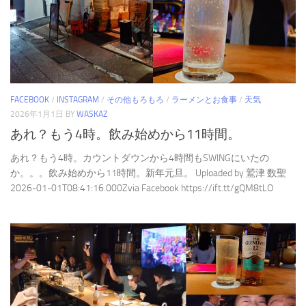
FACEBOOK
/
INSTAGRAM
/
その他もろもろ
/
ラーメンとお食事
/
天気
2026年1月1日
BY
WASKAZ
あれ？もう4時。飲み始めから11時間。
あれ？もう4時。カウントダウンから4時間もSWINGにいたの
か。。。飲み始めから11時間。新年元旦。 Uploaded by 鷲津 数聖
2026-01-01T08:41:16.000Zvia Facebook https://ift.tt/gQM8tLO