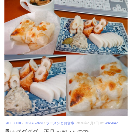
FACEBOOK
/
INSTAGRAM
/
ラーメンとお食事
2026年1月1日
BY
WASKAZ
昼はグダグダ。正月っぽいもので