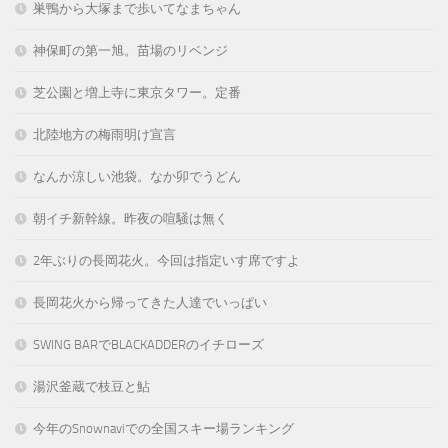
巣鴨から大塚まで歩いてなまちゃん
神保町の第一旭。苗場のリベンジ
芝公園と増上寺に東京タワー。定番
北陸地方の梅雨明け宣言
なんか涼しい池袋。なか卯でうどん
朝イチ新幹線。昨夜の喧騒は無く
2年ぶりの長岡花火。今回は指定いす席ですよ
長岡花火から帰ってきた人達でいっぱい
SWING BARでBLACKADDERのイチローズ
湯沢釜蔵で枝豆と鮎
今年のSnownaviでの全国スキー場ランキング