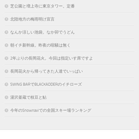
芝公園と増上寺に東京タワー。定番
北陸地方の梅雨明け宣言
なんか涼しい池袋。なか卯でうどん
朝イチ新幹線。昨夜の喧騒は無く
2年ぶりの長岡花火。今回は指定いす席ですよ
長岡花火から帰ってきた人達でいっぱい
SWING BARでBLACKADDERのイチローズ
湯沢釜蔵で枝豆と鮎
今年のSnownaviでの全国スキー場ランキング