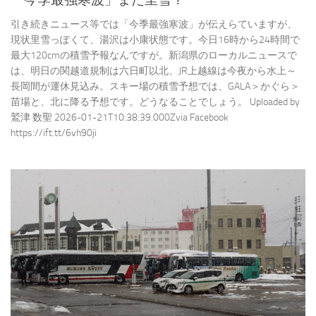
引き続きニュース等では「今季最強寒波」が伝えらていますが、
現状里雪っぽくて、湯沢は小康状態です。今日16時から24時間で
最大120cmの積雪予報なんですが。新潟県のローカルニュースで
は、明日の関越道規制は六日町以北、JR上越線は今夜から水上～
長岡間が運休見込み。スキー場の積雪予想では、GALA＞かぐら＞
苗場と、北に降る予想です。どうなることでしょう。 Uploaded by
鷲津 数聖 2026-01-21T10:38:39.000Zvia Facebook
https://ift.tt/6vh90ji