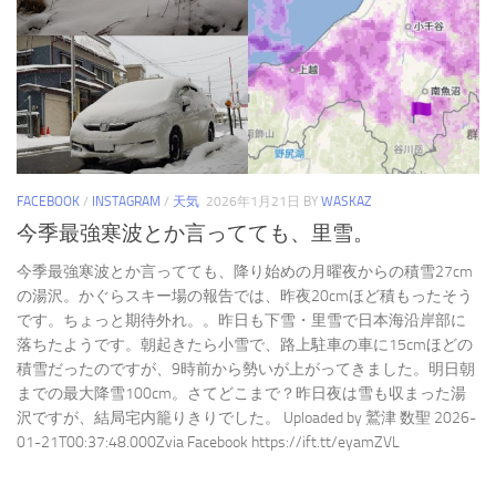
FACEBOOK
/
INSTAGRAM
/
天気
2026年1月21日
BY
WASKAZ
今季最強寒波とか言ってても、里雪。
今季最強寒波とか言ってても、降り始めの月曜夜からの積雪27cm
の湯沢。かぐらスキー場の報告では、昨夜20cmほど積もったそう
です。ちょっと期待外れ。。昨日も下雪・里雪で日本海沿岸部に
落ちたようです。朝起きたら小雪で、路上駐車の車に15cmほどの
積雪だったのですが、9時前から勢いが上がってきました。明日朝
までの最大降雪100cm。さてどこまで？昨日夜は雪も収まった湯
沢ですが、結局宅内籠りきりでした。 Uploaded by 鷲津 数聖 2026-
01-21T00:37:48.000Zvia Facebook https://ift.tt/eyamZVL