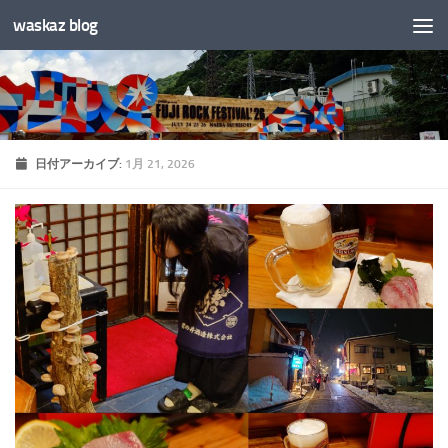
waskaz blog
コンテンツへスキップ
日付アーカイブ:
1月 21, 2026