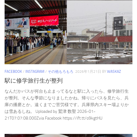
FACEBOOK
/
INSTAGRAM
/
その他もろもろ
2026年1月21日
BY
WASKAZ
駅に修学旅行生が整列
なんだかバスが何台も止まってるなと駅に入ったら、修学旅行生
が整列。そんな季節になりましたかね。帰りにバスを見たら、兵
庫の播磨とか。遠くまでご苦労様です。兵庫県内スキー場よりか
は雪あるしね。 Uploaded by 鷲津 数聖 2026-01-
21T07:07:08.000Zvia Facebook https://ift.tt/o9kgtHU