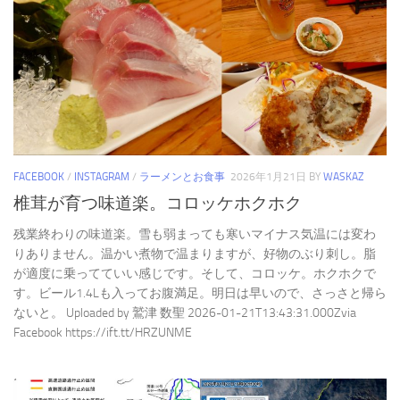
FACEBOOK
/
INSTAGRAM
/
ラーメンとお食事
2026年1月21日
BY
WASKAZ
椎茸が育つ味道楽。コロッケホクホク
残業終わりの味道楽。雪も弱まっても寒いマイナス気温には変わ
りありません。温かい煮物で温まりますが、好物のぶり刺し。脂
が適度に乗ってていい感じです。そして、コロッケ。ホクホクで
す。ビール1.4Lも入ってお腹満足。明日は早いので、さっさと帰ら
ないと。 Uploaded by 鷲津 数聖 2026-01-21T13:43:31.000Zvia
Facebook https://ift.tt/HRZUNME