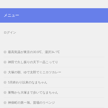
メニュー
ログイン
最高気温が東京の30.9℃、湯沢34.1℃
神田で久し振りの天下一品こってり
大塚の朝、ゆで太郎でミニカツカレー
5月終わり以来のなまちゃん
巣鴨から大塚まで歩いてなまちゃん
神保町の第一旭。苗場のリベンジ