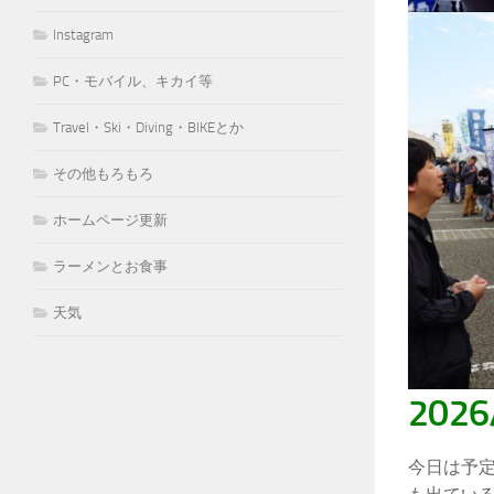
Instagram
PC・モバイル、キカイ等
Travel・Ski・Diving・BIKEとか
その他もろもろ
ホームページ更新
ラーメンとお食事
天気
2026
今日は予