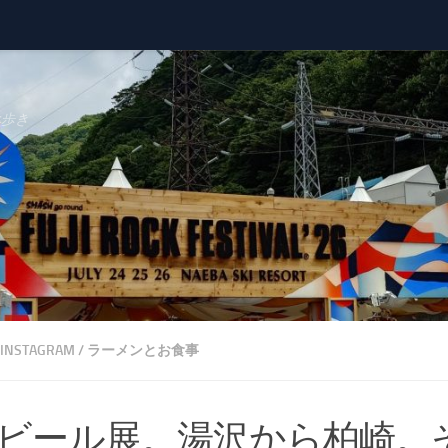
べ歩き
INSTAGRAM
/
ラーメンとお食事
ビール展。湯沢から柏崎。