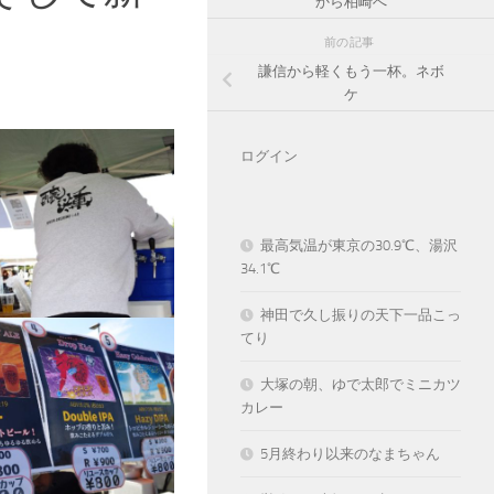
から柏崎へ
前の記事
謙信から軽くもう一杯。ネボ
ケ
ログイン
最高気温が東京の30.9℃、湯沢
34.1℃
神田で久し振りの天下一品こっ
てり
大塚の朝、ゆで太郎でミニカツ
カレー
5月終わり以来のなまちゃん