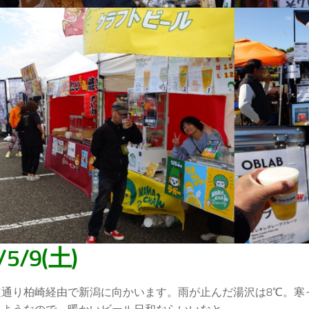
/5/9(土)
定通り柏崎経由で新潟に向かいます。雨が止んだ湯沢は8℃。寒