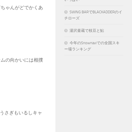
ぎちゃんがどでかくあ
SWING BARでBLACKADDERのイ
チローズ
湯沢釜蔵で枝豆と鮎
今年のSnownaviでの全国スキ
ー場ランキング
ームの向かいには相撲
代うさぎもいるしキャ