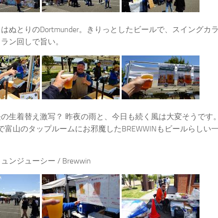
はぬとりのDortmunder。きりっとしたビールで、スイング
カラン回しで旨い。
長の生着替え激写？ 昨夜の雨と、今日も続く風は大変そうです
で富山のタップルームにお邪魔したBREWWINもビールらしい
ュンジューシー / Brewwin