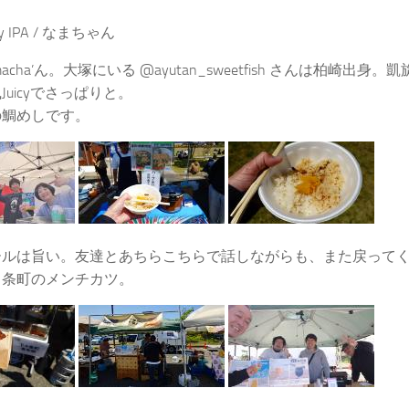
icy IPA / なまちゃん
acha’ん。大塚にいる @ayutan_sweetfish さんは柏崎出
Juicyでさっぱりと。
の鯛めしです。
ールは旨い。友達とあちらこちらで話しながらも、また戻って
々条町のメンチカツ。