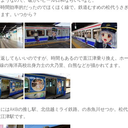
るようなので、暖かいビール日和ならいいなと。
が時間効率的だったのでほくほく線で。鉄道むすめの松代うさ
てます。いつから？
り返してもいいのですが、時間もあるので直江津乗り換え。ホ
 沿線の海洋高校出身力士の大乃里、白熊などが描かれてます。
にはAKBの推し駅、北信越ミライ鉄路。の糸魚川せつか。松
直江津駅です。