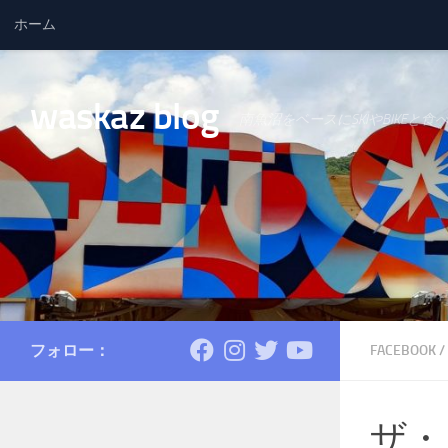
ホーム
コンテンツへスキップ
waskaz blog
南魚沼をベースにSKIやBIKEと食
フォロー：
FACEBOOK
/
ザ・