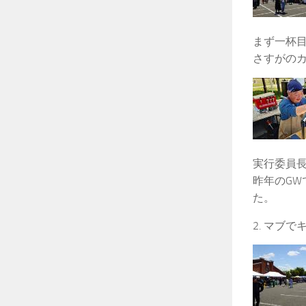
まず一杯目
さすがの
実行委員
昨年のGW
た。
2. マブでキ