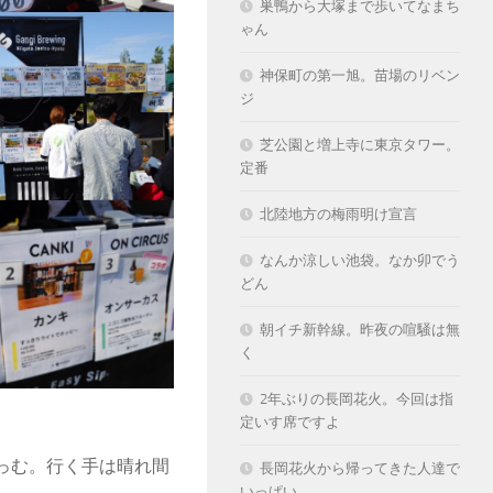
巣鴨から大塚まで歩いてなまち
ゃん
神保町の第一旭。苗場のリベン
ジ
芝公園と増上寺に東京タワー。
定番
北陸地方の梅雨明け宣言
なんか涼しい池袋。なか卯でう
どん
朝イチ新幹線。昨夜の喧騒は無
く
2年ぶりの長岡花火。今回は指
定いす席ですよ
っむ。行く手は晴れ間
長岡花火から帰ってきた人達で
いっぱい