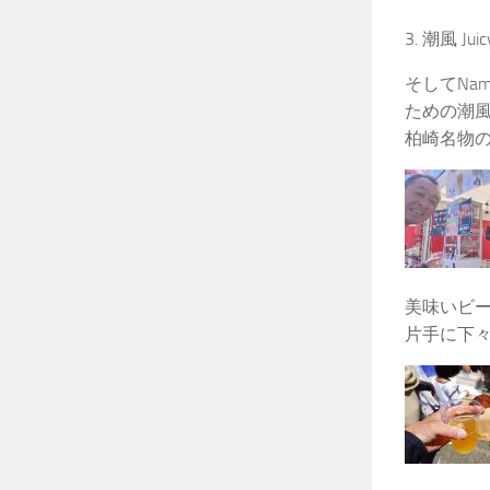
3. 潮風 Ju
そしてNam
ための潮風
柏崎名物
美味いビ
片手に下