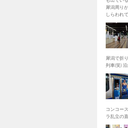
も出てい
犀潟周り
しらわれ
犀潟で折
列車(笑)
コンコース
ラ乱立の