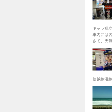
キャラ乱
車内には
さて、天
信越線沿