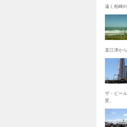
遠く柏崎刈
直江津か
ザ・ビー
変。