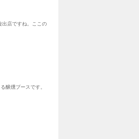
身。凱旋出店ですね。ここの
くる醸燻ブースです。