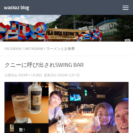
waskaz blog
コンテンツへスキップ
FACEBOOK
/
INSTAGRAM
/
ラーメンとお食事
クニーに呼び出されSWING BAR
公開済み
2025年11月28日
· 更新済み
2025年12月1日