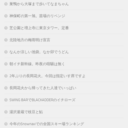
巣鴨から大塚まで歩いてなまちゃん
神保町の第一旭。苗場のリベンジ
芝公園と増上寺に東京タワー。定番
北陸地方の梅雨明け宣言
なんか涼しい池袋。なか卯でうどん
朝イチ新幹線。昨夜の喧騒は無く
2年ぶりの長岡花火。今回は指定いす席ですよ
長岡花火から帰ってきた人達でいっぱい
SWING BARでBLACKADDERのイチローズ
湯沢釜蔵で枝豆と鮎
今年のSnownaviでの全国スキー場ランキング