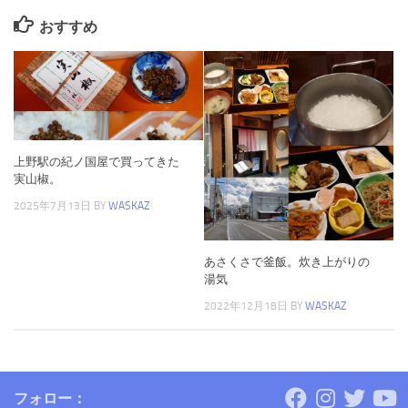
おすすめ
上野駅の紀ノ国屋で買ってきた
実山椒。
2025年7月13日
BY
WASKAZ
あさくさで釜飯。炊き上がりの
湯気
2022年12月18日
BY
WASKAZ
フォロー：