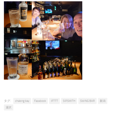
タグ:
chalong bay
Facebook
IFTTT
SIPSMITH
SWING BAR
新潟
湯沢