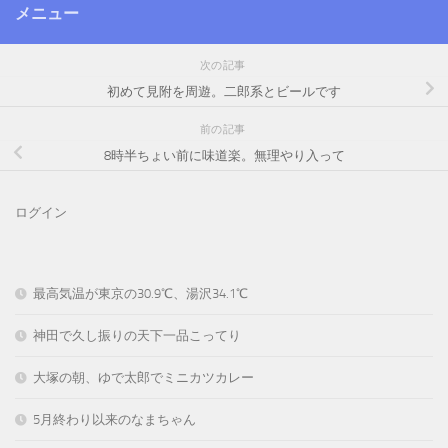
メニュー
次の記事
初めて見附を周遊。二郎系とビールです
前の記事
8時半ちょい前に味道楽。無理やり入って
ログイン
最高気温が東京の30.9℃、湯沢34.1℃
神田で久し振りの天下一品こってり
大塚の朝、ゆで太郎でミニカツカレー
5月終わり以来のなまちゃん