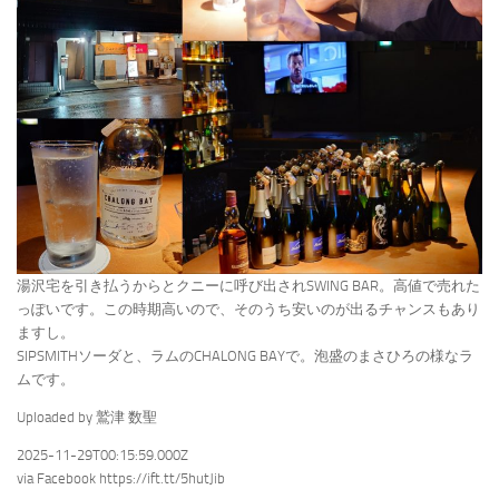
湯沢宅を引き払うからとクニーに呼び出されSWING BAR。高値で売れた
っぽいです。この時期高いので、そのうち安いのが出るチャンスもあり
ますし。
SIPSMITHソーダと、ラムのCHALONG BAYで。泡盛のまさひろの様なラ
ムです。
Uploaded by 鷲津 数聖
2025-11-29T00:15:59.000Z
via Facebook https://ift.tt/5hutJib