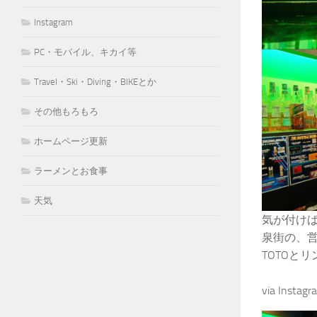
Instagram
PC・モバイル、キカイ等
Travel・Ski・Diving・BIKEとか
その他もろもろ
ホームページ更新
ラーメンとお食事
天気
気が付けば
泉街の、
TOTOと
via Instagr