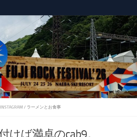
べ歩き
INSTAGRAM
/
ラーメンとお食事
付けば満卓のcab9。