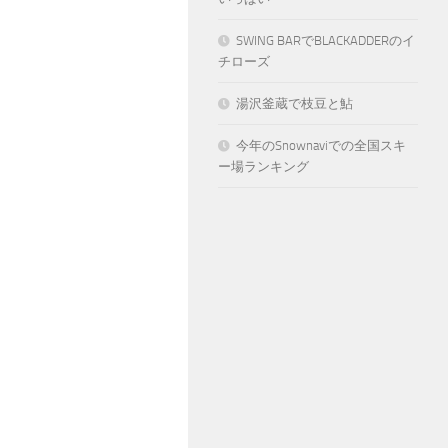
SWING BARでBLACKADDERのイ
チローズ
湯沢釜蔵で枝豆と鮎
今年のSnownaviでの全国スキ
ー場ランキング