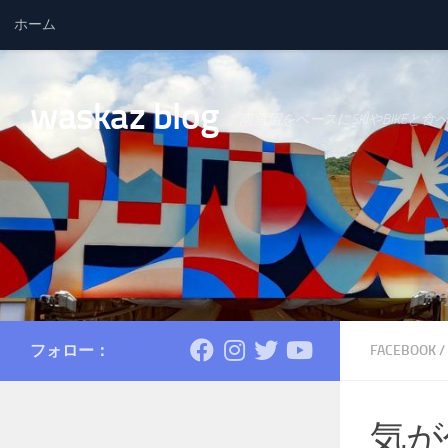
ホーム
コンテンツへスキップ
waskaz blog
南魚沼をベースにSKIやBIKEと食
フォロー：
FACEBOOK
/
気が