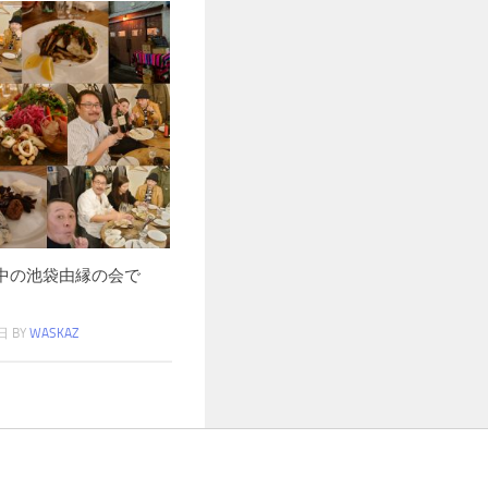
の中の池袋由縁の会で
日
BY
WASKAZ