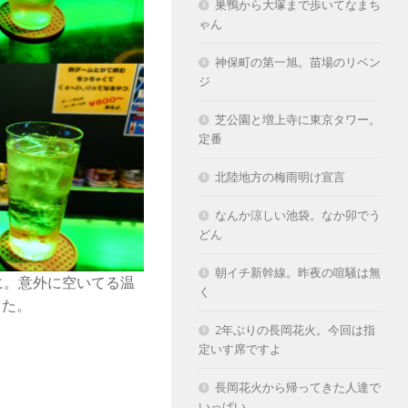
巣鴨から大塚まで歩いてなまち
ゃん
神保町の第一旭。苗場のリベン
ジ
芝公園と増上寺に東京タワー。
定番
北陸地方の梅雨明け宣言
なんか涼しい池袋。なか卯でう
どん
朝イチ新幹線。昨夜の喧騒は無
に。意外に空いてる温
く
した。
2年ぶりの長岡花火。今回は指
定いす席ですよ
長岡花火から帰ってきた人達で
いっぱい