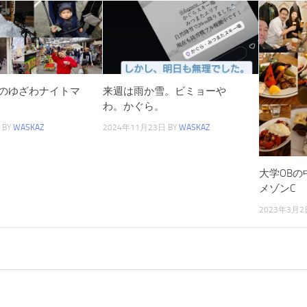
のゆざわナイトマ
来週は雨か雪。ビミョーや
わ。かぐら。
BY
WASKAZ
2024年11月23日
BY
WASKAZ
大学OB
メゾンC
2023年3月2