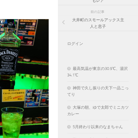
もレア
前の記事
大井町のスモールアックス主
人と息子
ログイン
最高気温が東京の30.9℃、湯沢
34.1℃
神田で久し振りの天下一品こっ
てり
大塚の朝、ゆで太郎でミニカツ
カレー
5月終わり以来のなまちゃん