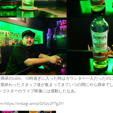
満卓のcab9。10時過ぎに入った時はカウンター一人だったの
営業終わったスタッフ達が集まってきていつの間にやら満卓で
リンゴスターのライブ映像には感動したなあ。
am https://instagr.am/p/DJSzv2FTg2F/