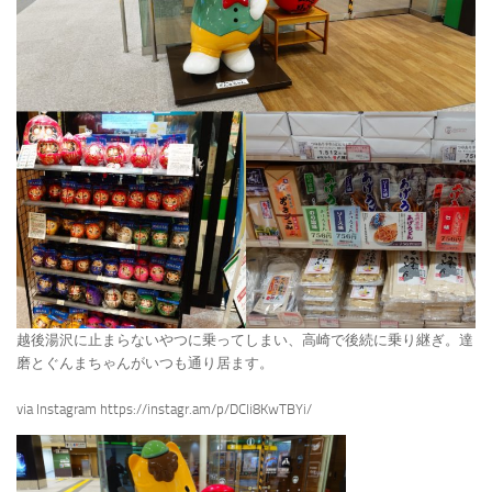
越後湯沢に止まらないやつに乗ってしまい、高崎で後続に乗り継ぎ。達
磨とぐんまちゃんがいつも通り居ます。
via Instagram https://instagr.am/p/DCli8KwTBYi/