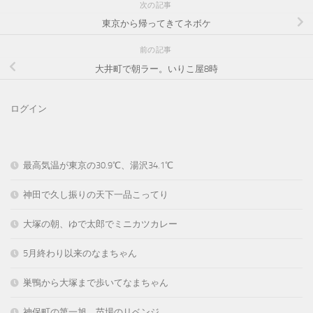
次の記事
東京から帰ってきてネボケ
前の記事
大井町で朝ラー。いりこ屋8時
ログイン
最高気温が東京の30.9℃、湯沢34.1℃
神田で久し振りの天下一品こってり
大塚の朝、ゆで太郎でミニカツカレー
5月終わり以来のなまちゃん
巣鴨から大塚まで歩いてなまちゃん
神保町の第一旭。苗場のリベンジ