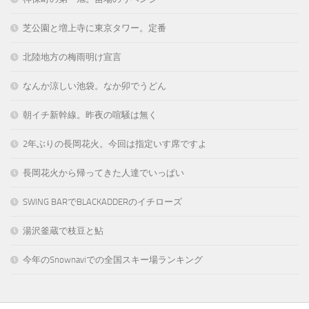
芝公園と増上寺に東京タワー。定番
北陸地方の梅雨明け宣言
なんか涼しい池袋。なか卯でうどん
朝イチ新幹線。昨夜の喧騒は無く
2年ぶりの長岡花火。今回は指定いす席ですよ
長岡花火から帰ってきた人達でいっぱい
SWING BARでBLACKADDERのイチローズ
湯沢釜蔵で枝豆と鮎
今年のSnownaviでの全国スキー場ランキング