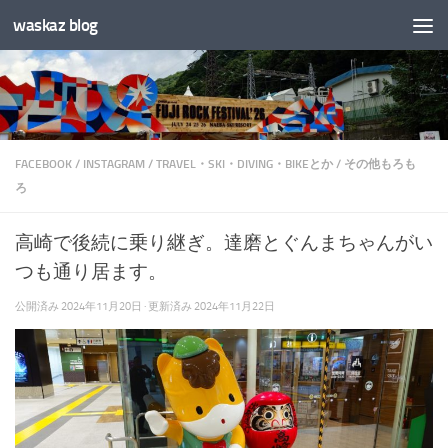
waskaz blog
コンテンツへスキップ
FACEBOOK
/
INSTAGRAM
/
TRAVEL・SKI・DIVING・BIKEとか
/
その他もろも
ろ
高崎で後続に乗り継ぎ。達磨とぐんまちゃんがい
つも通り居ます。
公開済み
2024年11月20日
· 更新済み
2024年11月22日