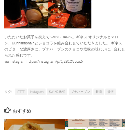
いただいたお菓子を携えてSWING BARへ。ギネス オリジナルとマロ
ン、Bunnahabhainとショコラを組み合わせていただきました。 ギネス
のビターな濃厚さに、ブナハーブンのチョコや塩味の味わいに、合わせ
られた感じです。
via Instagram https://instagr.am/p/Cj28CQVvca2/
タグ:
IFTTT
instagram
SWING BAR
ブナハーブン
新潟
湯沢
おすすめ