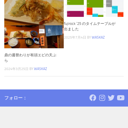
fujirock ’25 のタイムテーブルが
出ました
2025年7月4日
BY
WASKAZ
鼎の週替わりが有頭エビの天ぷ
ら
2024年3月25日
BY
WASKAZ
フォロー：