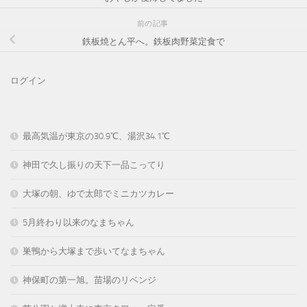
前の記事
鉄板焼とん平へ。鉄板肉野菜定食で
ログイン
最高気温が東京の30.9℃、湯沢34.1℃
神田で久し振りの天下一品こってり
大塚の朝、ゆで太郎でミニカツカレー
5月終わり以来のなまちゃん
巣鴨から大塚まで歩いてなまちゃん
神保町の第一旭。苗場のリベンジ