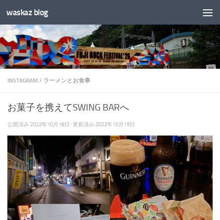
waskaz blog
コンテンツへスキップ
INSTAGRAM
/
ラーメンとお食事
お菓子を携えてSWING BARへ
公開済み
2022年10月18日
· 更新済み
2022年10月19日