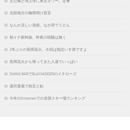
芝公園と増上寺に東京タワー。定番
北陸地方の梅雨明け宣言
なんか涼しい池袋。なか卯でうどん
朝イチ新幹線。昨夜の喧騒は無く
2年ぶりの長岡花火。今回は指定いす席ですよ
長岡花火から帰ってきた人達でいっぱい
SWING BARでBLACKADDERのイチローズ
湯沢釜蔵で枝豆と鮎
今年のSnownaviでの全国スキー場ランキング