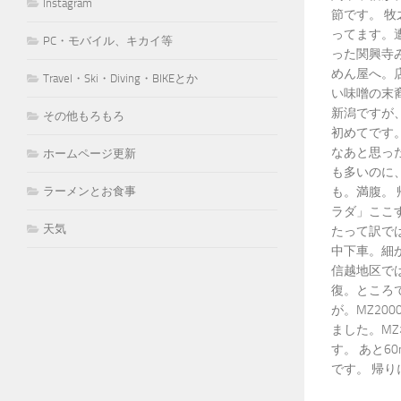
Instagram
節です。 
ってます。
PC・モバイル、キカイ等
った関興寺
めん屋へ。
Travel・Ski・Diving・BIKEとか
い味噌の末
新潟ですが
その他もろもろ
初めてです
なあと思っ
ホームページ更新
も多いのに
も。満腹。
ラーメンとお食事
ラダ」ここ
天気
たって訳で
中下車。細
信越地区で
復。ところで
が。MZ20
ました。M
す。 あと6
です。 帰り