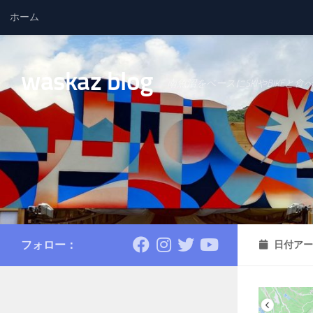
ホーム
コンテンツへスキップ
waskaz blog
南魚沼をベースにSKIやBIKEと食
フォロー：
日付アー