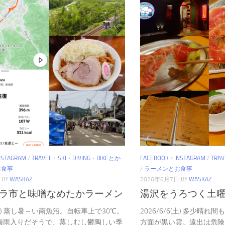
NSTAGRAM
/
TRAVEL・SKI・DIVING・BIKEとか
FACEBOOK
/
INSTAGRAM
/
TRA
お食事
/
ラーメンとお食事
BY
WASKAZ
2026年6月7日
BY
WASKAZ
ラ市と味噌なめたかラーメン
湯沢をうろつく土
7(日) 蒸し暑～い南魚沼。自転車上で30℃。
2026/6/6(土) 多少晴
梅雨入りだそうで、蒸しむし鬱陶しい季
方面が黒い雲。遠出は危険