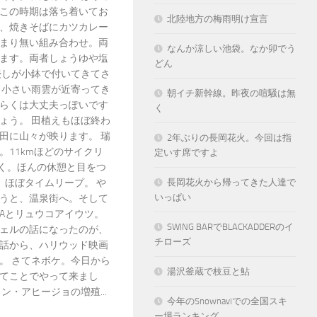
この時期は落ち着いてお
北陸地方の梅雨明け宣言
、焼きそばにカツカレー
まり無い組み合わせ。両
なんか涼しい池袋。なか卯でう
ます。両者しょうゆや塩
どん
浸しが小鉢で付いてきてさ
 小さい雨雲が近寄ってき
朝イチ新幹線。昨夜の喧騒は無
らくは大丈夫っぽいです
く
ょう。 田植えもほぼ終わ
田に山々が映ります。 瑞
2年ぶりの長岡花火。今回は指
。11kmほどのサイクリ
定いす席ですよ
近く。ほんの休憩と目をつ
。ほぼタイムリープ。 や
長岡花火から帰ってきた人達で
いっぱい
うと、温泉街へ。そして
PAとリュウコアイウツ。
SWING BARでBLACKADDERのイ
ェルの話になったのが、
チローズ
話から、ハリウッド映画
。 さてネボケ。今日から
湯沢釜蔵で枝豆と鮎
てことでやって来まし
ン・アヒージョの増殖...
今年のSnownaviでの全国スキ
ー場ランキング