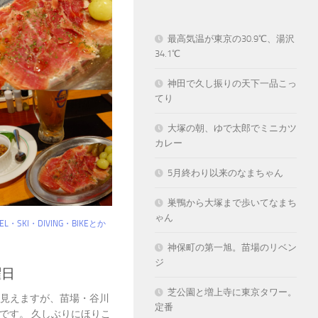
最高気温が東京の30.9℃、湯沢
34.1℃
神田で久し振りの天下一品こっ
てり
大塚の朝、ゆで太郎でミニカツ
カレー
5月終わり以来のなまちゃん
巣鴨から大塚まで歩いてなまち
ゃん
VEL・SKI・DIVING・BIKEとか
神保町の第一旭。苗場のリベン
ジ
曜日
芝公園と増上寺に東京タワー。
れ間も見えますが、苗場・谷川
定番
です。 久しぶりにほりこ