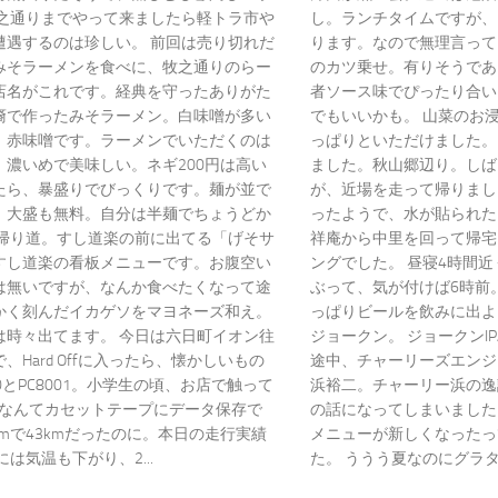
牧之通りまでやって来ましたら軽トラ市や
し。ランチタイムですが、
遭遇するのは珍しい。 前回は売り切れだ
ります。なので無理言って
みそラーメンを食べに、牧之通りのらー
のカツ乗せ。有りそうであ
店名がこれです。経典を守ったありがた
者ソース味でぴったり合い
裔で作ったみそラーメン。白味噌が多い
でもいいかも。 山菜のお
、赤味噌です。ラーメンでいただくのは
っぱりといただけました。
。濃いめで美味しい。ネギ200円は高い
ました。秋山郷辺り。しば
たら、暴盛りでびっくりです。麺が並で
が、近場を走って帰りまし
、大盛も無料。自分は半麺でちょうどか
ったようで、水が貼られた
 帰り道。すし道楽の前に出てる「げそサ
祥庵から中里を回って帰宅
すし道楽の看板メニューです。お腹空い
ングでした。 昼寝4時間
は無いですが、なんか食べたくなって途
ぶって、気が付けば6時前
かく刻んだイカゲソをマヨネーズ和え。
っぱりビールを飲みに出よ
は時々出てます。 今日は六日町イオン往
ジョークン。 ジョークンI
、Hard Offに入ったら、懐かしいもの
途中、チャーリーズエンジ
00とPC8001。小学生の頃、お店で触って
浜裕二。チャーリー浜の逸
Zなんてカセットテープにデータ保存で
の話になってしまいました
0mで43kmだったのに。本日の走行実績
メニューが新しくなったっ
には気温も下がり、2...
た。 ううう夏なのにグラタ