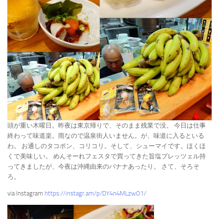
頭が重い木曜日。昨夜は東京帰りで、そのまま残業で没。 今日は仕事
終わって味道楽。雨なので温泉街人いません。が、味道に入るといる
わ。 お通しのタコポン、コリコリ。そして、シューマイです。ほくほ
くで美味しい。 めんそーれフェスタで買ってきた旨塩プレッツェル持
ってきましたが、今夜は沖縄由来のバナナあったり。 さて、そろそ
ろ。
via Instagram
https://instagr.am/p/DY4n4MLzwO1/