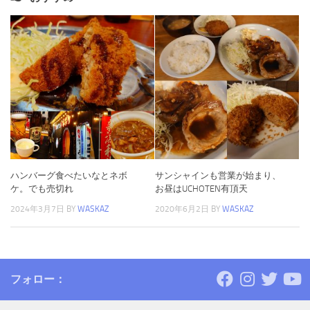
ハンバーグ食べたいなとネボ
サンシャインも営業が始まり、
ケ。でも売切れ
お昼はUCHOTEN有頂天
2024年3月7日
BY
WASKAZ
2020年6月2日
BY
WASKAZ
フォロー：