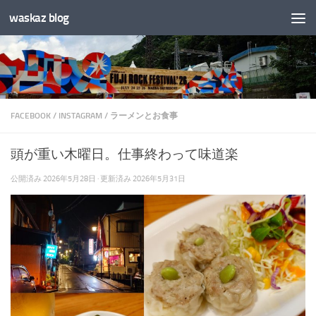
waskaz blog
コンテンツへスキップ
FACEBOOK
/
INSTAGRAM
/
ラーメンとお食事
頭が重い木曜日。仕事終わって味道楽
公開済み
2026年5月28日
· 更新済み
2026年5月31日