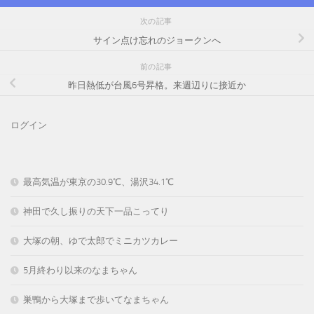
次の記事
サイン点け忘れのジョークンへ
前の記事
昨日熱低が台風6号昇格。来週辺りに接近か
ログイン
最高気温が東京の30.9℃、湯沢34.1℃
神田で久し振りの天下一品こってり
大塚の朝、ゆで太郎でミニカツカレー
5月終わり以来のなまちゃん
巣鴨から大塚まで歩いてなまちゃん