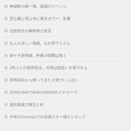
神保町の第一旭。苗場のリベンジ
芝公園と増上寺に東京タワー。定番
北陸地方の梅雨明け宣言
なんか涼しい池袋。なか卯でうどん
朝イチ新幹線。昨夜の喧騒は無く
2年ぶりの長岡花火。今回は指定いす席ですよ
長岡花火から帰ってきた人達でいっぱい
SWING BARでBLACKADDERのイチローズ
湯沢釜蔵で枝豆と鮎
今年のSnownaviでの全国スキー場ランキング