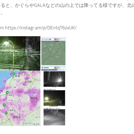
ると、かぐらやGALAなどの山の上では降ってる様ですが、北
す。
ram https://instagr.am/p/DEntqT6zxUK/