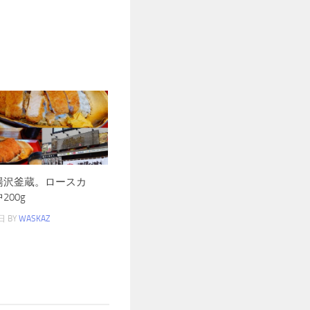
湯沢釜蔵。ロースカ
200g
日
BY
WASKAZ