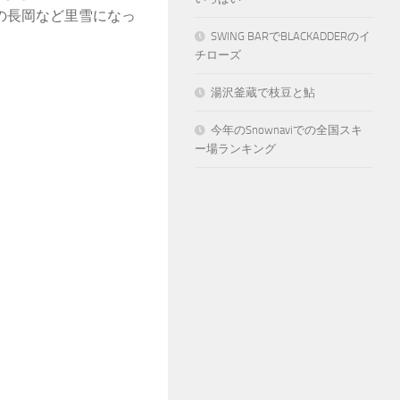
の長岡など里雪になっ
SWING BARでBLACKADDERのイ
チローズ
湯沢釜蔵で枝豆と鮎
今年のSnownaviでの全国スキ
ー場ランキング