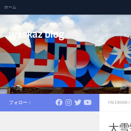
ホーム
コンテンツへスキップ
waskaz blog
南魚沼をベースにSKIやBIKEと食
フォロー：
FACEBOOK
/
大雪