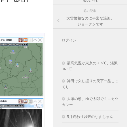
飯のたれ
前の記事
大雪警報なのに平常な湯沢。
ジョークンです
ログイン
最高気温が東京の30.9℃、湯沢
34.1℃
神田で久し振りの天下一品こっ
てり
大塚の朝、ゆで太郎でミニカツ
カレー
5月終わり以来のなまちゃん