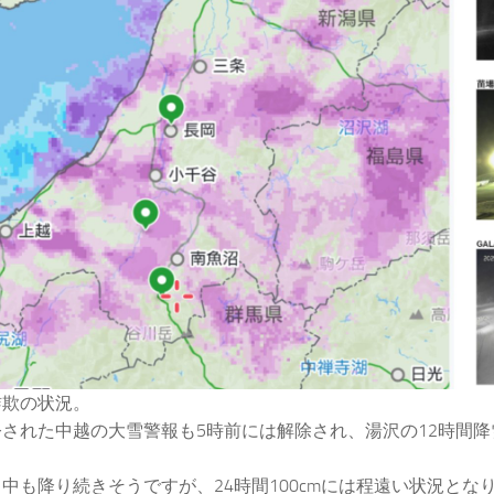
詐欺の状況。
された中越の大雪警報も5時前には解除され、湯沢の12時間降雪
。
中も降り続きそうですが、24時間100cmには程遠い状況とな