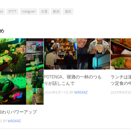
ok
IFTTT
instagram
大雪
新潟
湯沢
め
POTENGA。寝酒の一杯のつも
ランチは
りが話しこんで
ツ定食の中
2024年6月11日
BY
WASKAZ
2025年8月9
名加わりパワーアップ
日
BY
WASKAZ