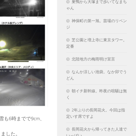
巣鴨から大塚まで歩いてなまち
ゃん
神保町の第一旭。苗場のリベン
ジ
芝公園と増上寺に東京タワー。
定番
北陸地方の梅雨明け宣言
なんか涼しい池袋。なか卯でう
どん
朝イチ新幹線。昨夜の喧騒は無
く
2年ぶりの長岡花火。今回は指
定いす席ですよ
も6時までで9cm、
長岡花火から帰ってきた人達で
りました。
いっぱい