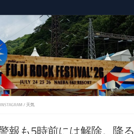
べ歩き
INSTAGRAM
/
天気
警報も5時前には解除。降