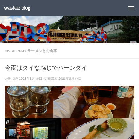
waskaz blog
コンテンツへスキップ
INSTAGRAM
/
ラーメンとお食事
今夜はタイな感じでバーンタイ
公開済み
2023年3月16日
· 更新済み
2023年3月17日