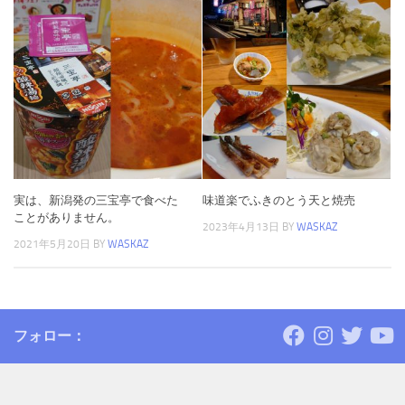
実は、新潟発の三宝亭で食べた
味道楽でふきのとう天と焼売
ことがありません。
2023年4月13日
BY
WASKAZ
2021年5月20日
BY
WASKAZ
フォロー：