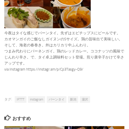
今夜はタイな感じでバーンタイ。先ずはエビチップスにビールです。
カオマンガイのご飯なしガイヌンのSサイズ。鶏の旨味出て美味しい。
そして、海老の春巻き。外はカリカリ中ふんわり。
つまみ代わりにパーネンガイ。鶏のレッドカレー。ココナッツの風味で
じんわり辛さ。で、タイ卓上調味料セット登場。煎り唐辛子かけて辛さ
アップです。
via Instagram https://instagr.am/p/Cp3Tasgy-Q9/
タグ:
IFTTT
instagram
バーンタイ
新潟
湯沢
おすすめ