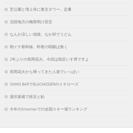
芝公園と増上寺に東京タワー。定番
北陸地方の梅雨明け宣言
なんか涼しい池袋。なか卯でうどん
朝イチ新幹線。昨夜の喧騒は無く
2年ぶりの長岡花火。今回は指定いす席ですよ
長岡花火から帰ってきた人達でいっぱい
SWING BARでBLACKADDERのイチローズ
湯沢釜蔵で枝豆と鮎
今年のSnownaviでの全国スキー場ランキング