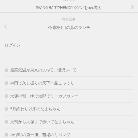
SWING BARでHENDRIXジンをneo割り
前の記事
今週2回目の鼎のランチ
ログイン
最高気温が東京の30.9℃、湯沢34.1℃
神田で久し振りの天下一品こってり
大塚の朝、ゆで太郎でミニカツカレー
5月終わり以来のなまちゃん
巣鴨から大塚まで歩いてなまちゃん
神保町の第一旭。苗場のリベンジ