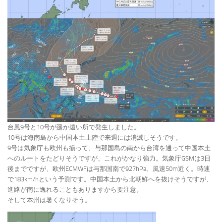
台風9号と10号が遥か遠い所で発生しました。
10号は海南島から中国本土上陸で来週には消滅しそうです。
9号は気象庁も欧州も揃って、与那国島の南から台湾を通って中国本土
へのルートをたどりそうですが、これがかなり強力。気象庁GSMは3日
後までですが、欧州ECMWFは与那国南で927hPa、風速50m近く。時速
で183km/hという予測です。中国本土から北朝鮮へを抜けそうですが、
進路が南に逸れることもありますから要注意。
そして本州は暑くなりそう。