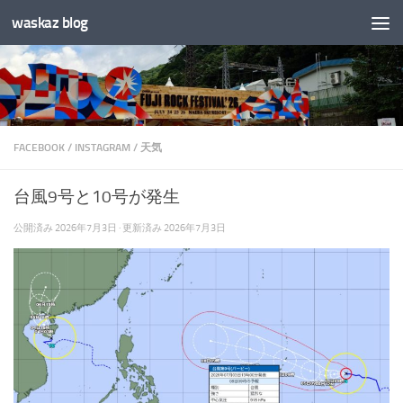
waskaz blog
コンテンツへスキップ
FACEBOOK
/
INSTAGRAM
/
天気
台風9号と10号が発生
公開済み
2026年7月3日
· 更新済み
2026年7月3日