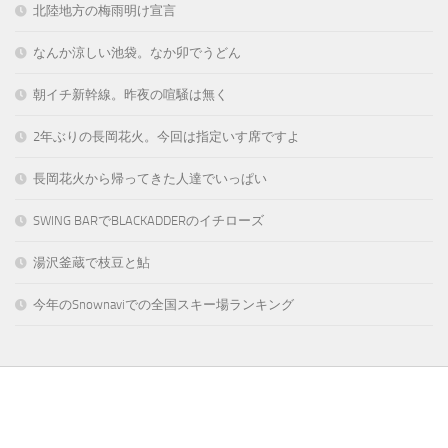
北陸地方の梅雨明け宣言
なんか涼しい池袋。なか卯でうどん
朝イチ新幹線。昨夜の喧騒は無く
2年ぶりの長岡花火。今回は指定いす席ですよ
長岡花火から帰ってきた人達でいっぱい
SWING BARでBLACKADDERのイチローズ
湯沢釜蔵で枝豆と鮎
今年のSnownaviでの全国スキー場ランキング