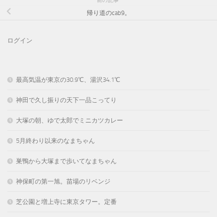
前の記事
帰り道のcab9。
ログイン
最高気温が東京の30.9℃、湯沢34.1℃
神田で久し振りの天下一品こってり
大塚の朝、ゆで太郎でミニカツカレー
5月終わり以来のなまちゃん
巣鴨から大塚まで歩いてなまちゃん
神保町の第一旭。苗場のリベンジ
芝公園と増上寺に東京タワー。定番