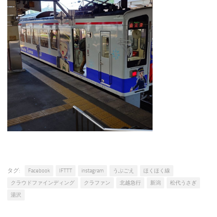
タグ:
Facebook
IFTTT
instagram
うぶごえ
ほくほく線
クラウドファインディング
クラファン
北越急行
新潟
松代うさぎ
湯沢