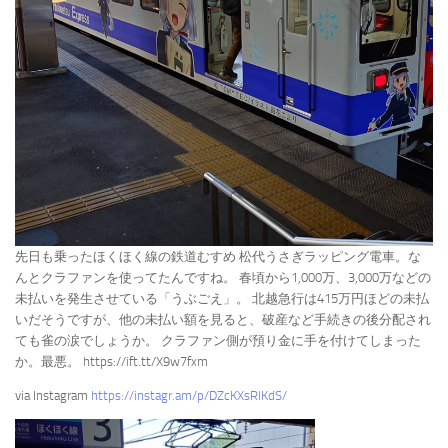
先日も乗ったほくほく線の鉄道むすめ 松代うさぎラッピング電車。な
んとクラファンを使ってたんですね。 春頃から1,000万、3,000万などの
未払いを発生させている「うぶごえ」。 北越急行は415万円ほどの未払
いだそうですが、他の未払い額を見ると、破産など手続きの後分配され
ても雀の涙でしょうか。 クラファン側が預り金に手を付けてしまった
か。最悪。 https://ift.tt/X9w7fxm
via Instagram
https://instagr.am/p/DZcKXsRlKdS/