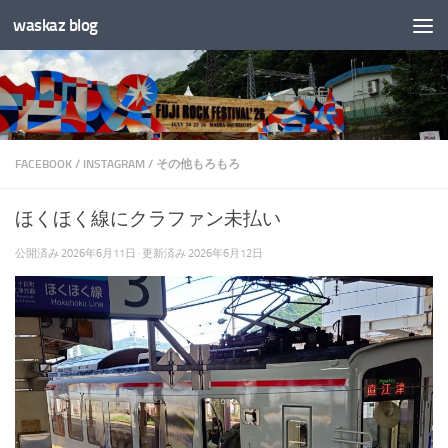
waskaz blog
コンテンツへスキップ
FACEBOOK
/
INSTAGRAM
/
その他もろもろ
ほくほく線にクラファン未払い
公開済み
2026年6月11日
· 更新済み
2026年6月12日