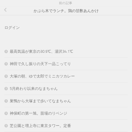
前の記事
かぶら木でランチ。鶏の甘酢あんかけ
ログイン
最高気温が東京の30.9℃、湯沢34.1℃
神田で久し振りの天下一品こってり
大塚の朝、ゆで太郎でミニカツカレー
5月終わり以来のなまちゃん
巣鴨から大塚まで歩いてなまちゃん
神保町の第一旭。苗場のリベンジ
芝公園と増上寺に東京タワー。定番