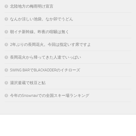
北陸地方の梅雨明け宣言
なんか涼しい池袋。なか卯でうどん
朝イチ新幹線。昨夜の喧騒は無く
2年ぶりの長岡花火。今回は指定いす席ですよ
長岡花火から帰ってきた人達でいっぱい
SWING BARでBLACKADDERのイチローズ
湯沢釜蔵で枝豆と鮎
今年のSnownaviでの全国スキー場ランキング