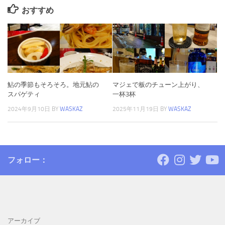
おすすめ
鮎の季節もそろそろ。地元鮎の
マジェで板のチューン上がり、
スパゲティ
一杯3杯
2024年9月10日
BY
WASKAZ
2025年11月19日
BY
WASKAZ
フォロー：
アーカイブ