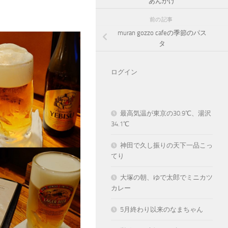
あんかけ
前の記事
muran gozzo cafeの季節のパス
タ
ログイン
最高気温が東京の30.9℃、湯沢
34.1℃
神田で久し振りの天下一品こっ
てり
大塚の朝、ゆで太郎でミニカツ
カレー
5月終わり以来のなまちゃん