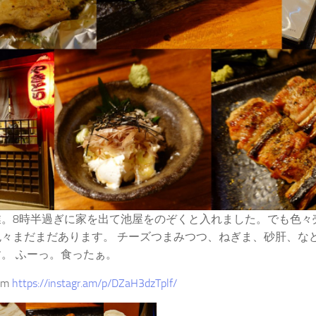
。8時半過ぎに家を出て池屋をのぞくと入れました。でも色々
色々まだまだあります。 チーズつまみつつ、ねぎま、砂肝、な
。 ふーっ。食ったぁ。
ram
https://instagr.am/p/DZaH3dzTplf/