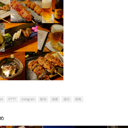
ok
IFTTT
instagram
新潟
池屋
湯沢
焼鳥
め