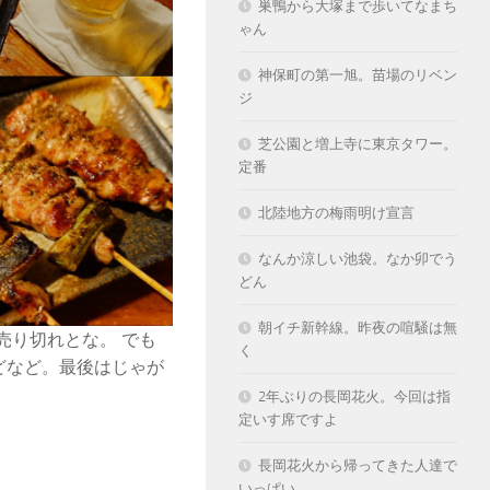
巣鴨から大塚まで歩いてなまち
ゃん
神保町の第一旭。苗場のリベン
ジ
芝公園と増上寺に東京タワー。
定番
北陸地方の梅雨明け宣言
なんか涼しい池袋。なか卯でう
どん
朝イチ新幹線。昨夜の喧騒は無
売り切れとな。 でも
く
どなど。最後はじゃが
2年ぶりの長岡花火。今回は指
定いす席ですよ
長岡花火から帰ってきた人達で
いっぱい