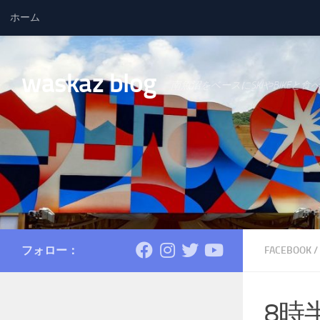
ホーム
コンテンツへスキップ
waskaz blog
南魚沼をベースにSKIやBIKEと食
フォロー：
FACEBOOK
/
8時