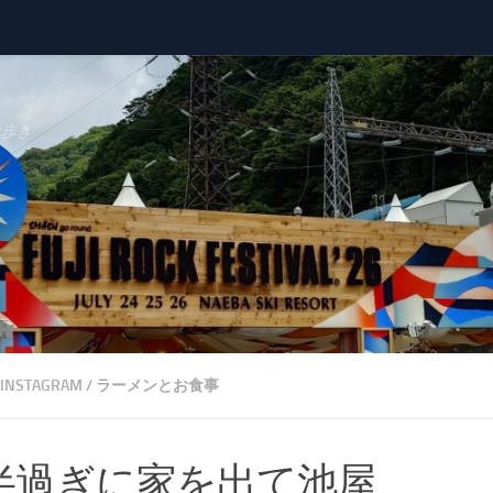
べ歩き
INSTAGRAM
/
ラーメンとお食事
半過ぎに家を出て池屋