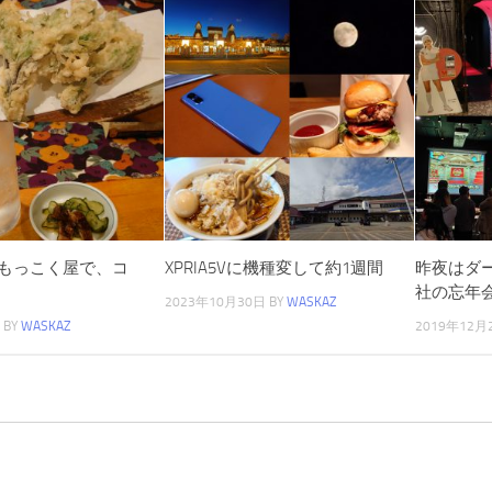
もっこく屋で、コ
XPRIA5Vに機種変して約1週間
昨夜はダ
社の忘年
2023年10月30日
BY
WASKAZ
BY
WASKAZ
2019年12月