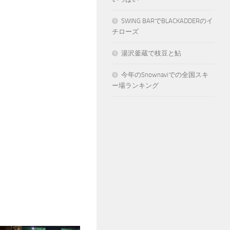
SWING BARでBLACKADDERのイ
チローズ
湯沢釜蔵で枝豆と鮎
今年のSnownaviでの全国スキ
ー場ランキング