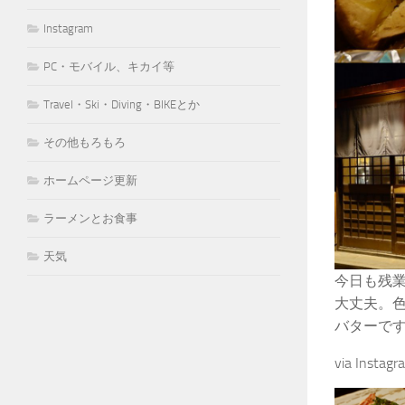
Instagram
PC・モバイル、キカイ等
Travel・Ski・Diving・BIKEとか
その他もろもろ
ホームページ更新
ラーメンとお食事
天気
今日も残業
大丈夫。
バターです
via Instag