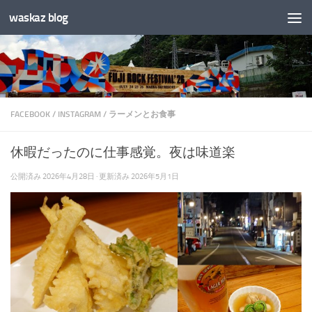
waskaz blog
コンテンツへスキップ
FACEBOOK
/
INSTAGRAM
/
ラーメンとお食事
休暇だったのに仕事感覚。夜は味道楽
公開済み
2026年4月28日
· 更新済み
2026年5月1日