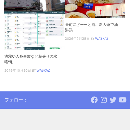
昼前にざーーと雨。新大蓮で油
淋鶏
2026年7月28日
BY
WASKAZ
濃霧や人身事故など花盛りの水
曜朝。
2019年10月30日
BY
WASKAZ
フォロー：