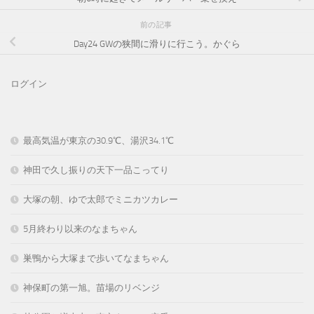
前の記事
Day24 GWの狭間に滑りに行こう。かぐら
ログイン
最高気温が東京の30.9℃、湯沢34.1℃
神田で久し振りの天下一品こってり
大塚の朝、ゆで太郎でミニカツカレー
5月終わり以来のなまちゃん
巣鴨から大塚まで歩いてなまちゃん
神保町の第一旭。苗場のリベンジ