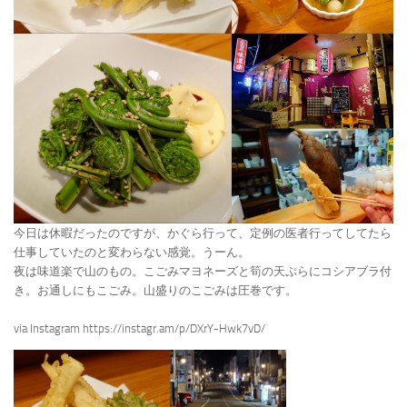
今日は休暇だったのですが、かぐら行って、定例の医者行ってしてたら
仕事していたのと変わらない感覚。うーん。
夜は味道楽で山のもの。こごみマヨネーズと筍の天ぷらにコシアブラ付
き。お通しにもこごみ。山盛りのこごみは圧巻です。
via Instagram https://instagr.am/p/DXrY-Hwk7vD/