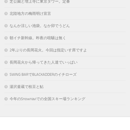
芝公園と増上寺に東京タワー。定番
北陸地方の梅雨明け宣言
なんか涼しい池袋。なか卯でうどん
朝イチ新幹線。昨夜の喧騒は無く
2年ぶりの長岡花火。今回は指定いす席ですよ
長岡花火から帰ってきた人達でいっぱい
SWING BARでBLACKADDERのイチローズ
湯沢釜蔵で枝豆と鮎
今年のSnownaviでの全国スキー場ランキング