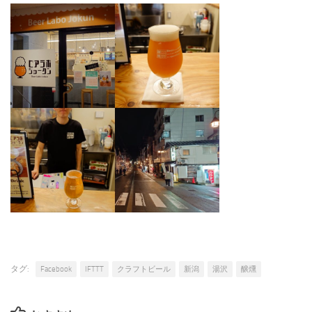
タグ:
Facebook
IFTTT
クラフトビール
新潟
湯沢
醸燻