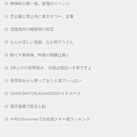
神保町の第一旭。苗場のリベンジ
芝公園と増上寺に東京タワー。定番
北陸地方の梅雨明け宣言
なんか涼しい池袋。なか卯でうどん
朝イチ新幹線。昨夜の喧騒は無く
2年ぶりの長岡花火。今回は指定いす席ですよ
長岡花火から帰ってきた人達でいっぱい
SWING BARでBLACKADDERのイチローズ
湯沢釜蔵で枝豆と鮎
今年のSnownaviでの全国スキー場ランキング