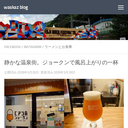
waskaz blog
コンテンツへスキップ
FACEBOOK
/
INSTAGRAM
/
ラーメンとお食事
静かな温泉街。ジョークンで風呂上がりの一杯
公開済み
2026年3月26日
· 更新済み
2026年3月29日