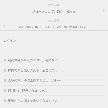
次の記事
ジョークン出て、腹が、減った
前の記事
WAGYUMAFIA ULTRA U.F.O. WAGYU UMAMI FLAVOR
ログイン
最高気温が東京の30.9℃、湯沢34.1℃
神田で久し振りの天下一品こってり
大塚の朝、ゆで太郎でミニカツカレー
5月終わり以来のなまちゃん
巣鴨から大塚まで歩いてなまちゃん