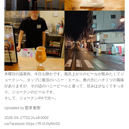
木曜日の温泉街。今日も静かです。風呂上がりのビールが飲みたくてジ
ョークンへ。タップに復活のハニー・エール。奥の方にハチミツの風味
がありますが、その辺のハニービールと違って、甘みは少なくてすっき
り。ジョークンのビールです。
そして、ジョークンIPAで次へ。
Uploaded by 鷲津 数聖
2026-03-27T02:24:46.000Z
via Facebook https://ift.tt/0yRKiSD