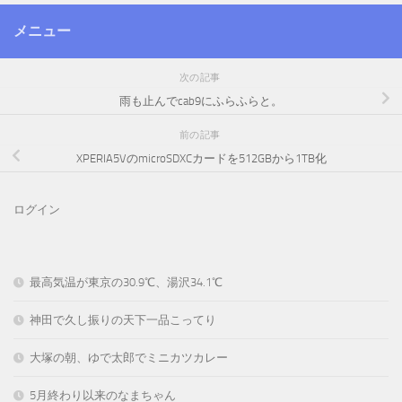
メニュー
次の記事
雨も止んでcab9にふらふらと。
前の記事
XPERIA5VのmicroSDXCカードを512GBから1TB化
ログイン
最高気温が東京の30.9℃、湯沢34.1℃
神田で久し振りの天下一品こってり
大塚の朝、ゆで太郎でミニカツカレー
5月終わり以来のなまちゃん