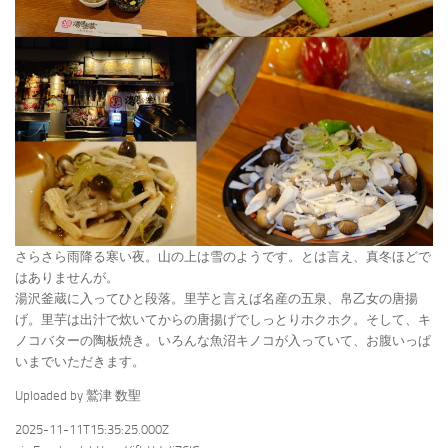
さらさら雨降る寒い夜。山の上は雪のようです。とは言え、真冬ほどで
はありませんが。
湯沢釜蔵に入ってひと段落。里芋と言えば名産の五泉、帛乙女の唐揚
げ。里芋は出汁で炊いてからの唐揚げでしっとりホクホク。そして、キ
ノコバターの陶板焼き。いろんな魚沼キノコが入っていて、お腹いっぱ
いまでいただきます。
Uploaded by 鷲津 数聖
2025-11-11T15:35:25.000Z