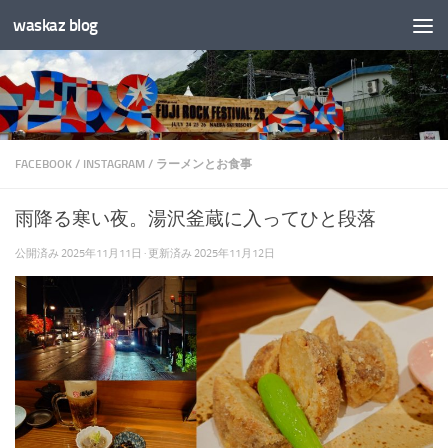
waskaz blog
コンテンツへスキップ
FACEBOOK
/
INSTAGRAM
/
ラーメンとお食事
雨降る寒い夜。湯沢釜蔵に入ってひと段落
公開済み
2025年11月11日
· 更新済み
2025年11月12日