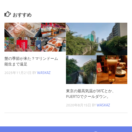
おすすめ
蟹の季節が来た？マリンドーム
能生まで遠足
2025年11月21日
BY
WASKAZ
東京の最高気温が36℃とか、
PUERTOでクールダウン。
2020年8月15日
BY
WASKAZ