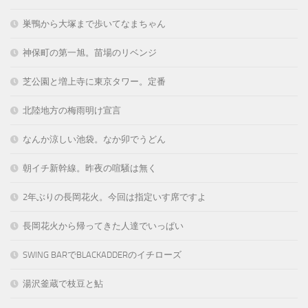
巣鴨から大塚まで歩いてなまちゃん
神保町の第一旭。苗場のリベンジ
芝公園と増上寺に東京タワー。定番
北陸地方の梅雨明け宣言
なんか涼しい池袋。なか卯でうどん
朝イチ新幹線。昨夜の喧騒は無く
2年ぶりの長岡花火。今回は指定いす席ですよ
長岡花火から帰ってきた人達でいっぱい
SWING BARでBLACKADDERのイチローズ
湯沢釜蔵で枝豆と鮎