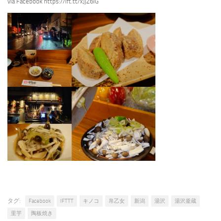
via Facebook https://ift.tt/xJjZ6IG
タグ:
Facebook
IFTTT
キノコ
帛乙女
新潟
湯沢
湯沢釜蔵
里芋
陶板焼き