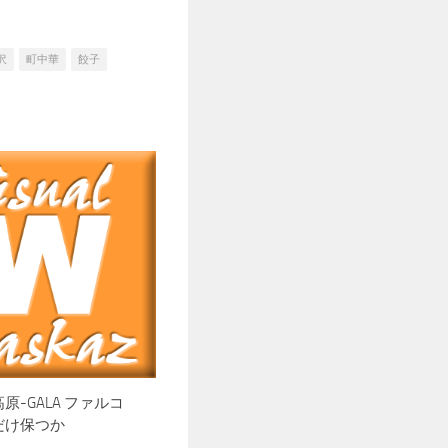
沢
町中華
餃子
原-GALA ファルコ
だけ保つか