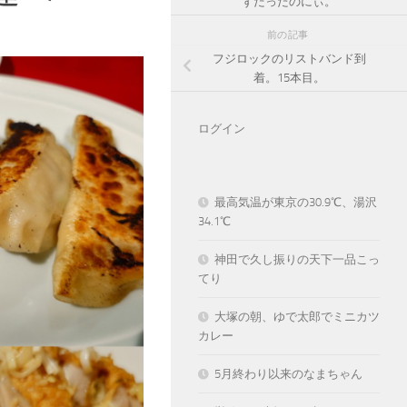
ずだったのにぃ。
前の記事
フジロックのリストバンド到
着。15本目。
ログイン
最高気温が東京の30.9℃、湯沢
34.1℃
神田で久し振りの天下一品こっ
てり
大塚の朝、ゆで太郎でミニカツ
カレー
5月終わり以来のなまちゃん