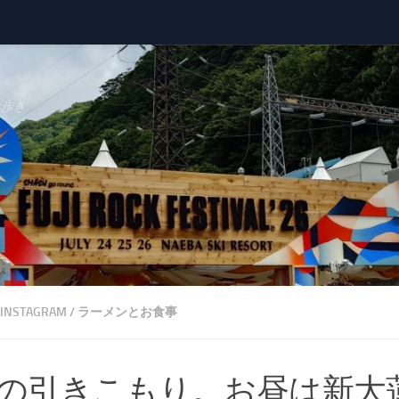
べ歩き
INSTAGRAM
/
ラーメンとお食事
の引きこもり。お昼は新大