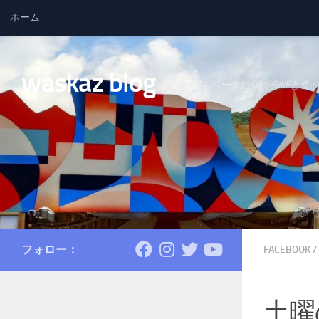
ホーム
コンテンツへスキップ
waskaz blog
南魚沼をベースにSKIやBIKEと食
フォロー：
FACEBOOK
/
土曜