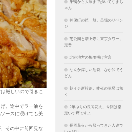
巣鴨から大塚まで歩いてなまち
ゃん
神保町の第一旭。苗場のリベン
ジ
芝公園と増上寺に東京タワー。
定番
北陸地方の梅雨明け宣言
なんか涼しい池袋。なか卯でう
どん
朝イチ新幹線。昨夜の喧騒は無
けは厳しいので引きこ
く
揚げ。途中でラー油を
2年ぶりの長岡花火。今回は指
鶏ソースに浸けても美
定いす席ですよ
長岡花火から帰ってきた人達で
が、その中に前回見な
いっぱい