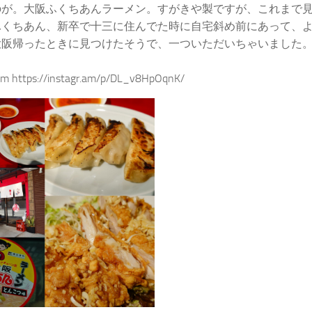
のが。大阪ふくちあんラーメン。すがきや製ですが、これまで
ふくちあん、新卒で十三に住んでた時に自宅斜め前にあって、
大阪帰ったときに見つけたそうで、一ついただいちゃいました
ram https://instagr.am/p/DL_v8HpOqnK/