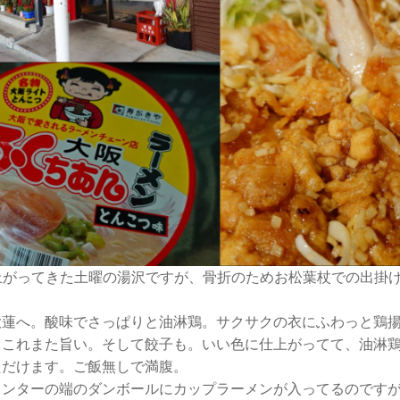
で上がってきた土曜の湯沢ですが、骨折のためお松葉杖での出掛
大蓮へ。酸味でさっぱりと油淋鶏。サクサクの衣にふわっと鶏
てこれまた旨い。そして餃子も。いい色に仕上がってて、油淋
ただけます。ご飯無しで満腹。
ウンターの端のダンボールにカップラーメンが入ってるのです