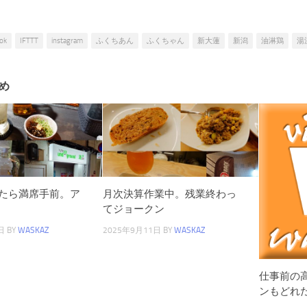
ok
IFTTT
instagram
ふくちあん
ふくちゃん
新大蓮
新潟
油淋鶏
湯
め
たら満席手前。ア
月次決算作業中。残業終わっ
てジョークン
日
BY
WASKAZ
2025年9月11日
BY
WASKAZ
仕事前の高
ンもどれ