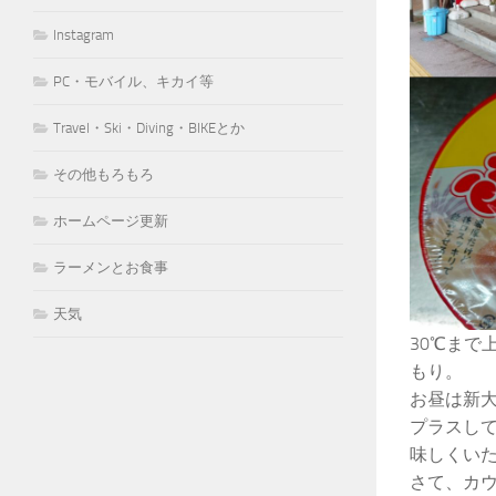
Instagram
PC・モバイル、キカイ等
Travel・Ski・Diving・BIKEとか
その他もろもろ
ホームページ更新
ラーメンとお食事
天気
30℃ま
もり。
お昼は新
プラスし
味しくい
さて、カ