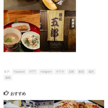
タグ:
Facebook
IFTTT
instagram
サワラ
五郎
新潟
湯沢
蓮根
おすすめ