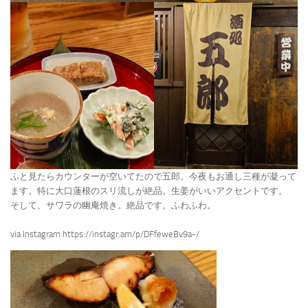
ふと見たらカウンターが空いてたので五郎。今夜もお通し三種が凝って
ます。特に大口蓮根のスリ流しが絶品。生姜がいいアクセントです。
そして、サワラの幽庵焼き。絶品です。ふわふわ。
via Instagram https://instagr.am/p/DFfeweBv9a-/