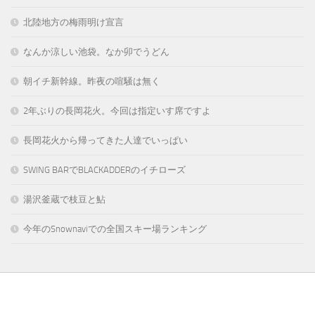
北陸地方の梅雨明け宣言
なんか涼しい池袋。なか卯でうどん
朝イチ新幹線。昨夜の喧騒は無く
2年ぶりの長岡花火。今回は指定いす席ですよ
長岡花火から帰ってきた人達でいっぱい
SWING BARでBLACKADDERのイチローズ
湯沢釜蔵で枝豆と鮎
今年のSnownaviでの全国スキー場ランキング