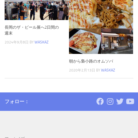
長岡のザ・ビール展へ2日間の
週末
2024年9月8日
BY
WASKAZ
朝から梟小路のオムソバ
2020年2月13日
BY
WASKAZ
フォロー：