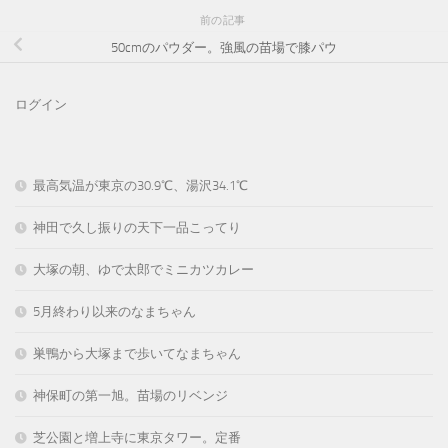
前の記事
50cmのパウダー。強風の苗場で膝パウ
ログイン
最高気温が東京の30.9℃、湯沢34.1℃
神田で久し振りの天下一品こってり
大塚の朝、ゆで太郎でミニカツカレー
5月終わり以来のなまちゃん
巣鴨から大塚まで歩いてなまちゃん
神保町の第一旭。苗場のリベンジ
芝公園と増上寺に東京タワー。定番