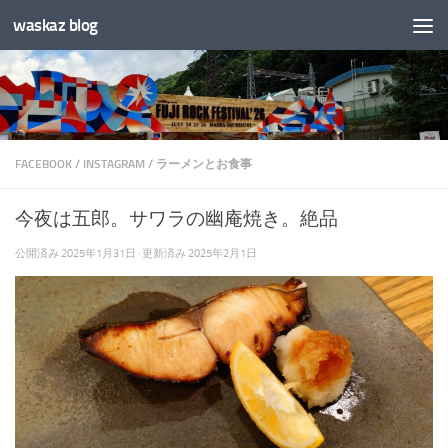
waskaz blog
コンテンツへスキップ
FACEBOOK
/
INSTAGRAM
/
ラーメンとお食事
今夜は五郎。サワラの幽庵焼き。絶品
公開済み
2025年1月31日
· 更新済み
2025年2月1日