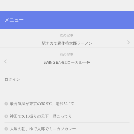
メニュー
次の記事
駅ナカで豊作柿太郎ラーメン
前の記事
SWING BARはローカル一色
ログイン
最高気温が東京の30.9℃、湯沢34.1℃
神田で久し振りの天下一品こってり
大塚の朝、ゆで太郎でミニカツカレー