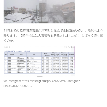
11時までの12時間降雪量が津南町と並んで全国2位の47cm。湯沢もよう
降ります。12時半頃には大雪警報も解除されましたが、しばらく降り続
くのか。
via Instagram https://instagr.am/p/CY26aZvvhlZ0nV5g6dz-JP-
8rsOS48O2ROOJ7Q0/