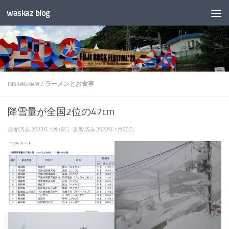
waskaz blog
コンテンツへスキップ
INSTAGRAM
/
ラーメンとお食事
降雪量が全国2位の47cm
公開済み
2022年1月18日
· 更新済み
2022年1月22日