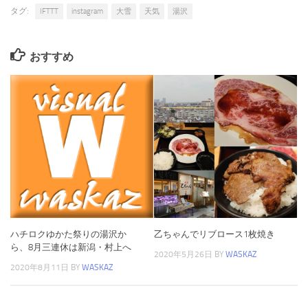
タグ:
IFTTT
instagram
大雪
天気
湯沢
おすすめ
ハチロクゆかた祭りの湯沢か
乙ちゃんでリブロース1枚焼き
ら、8月三連休は新潟・村上へ
2020年5月26日
BY
WASKAZ
2020年8月11日
BY
WASKAZ