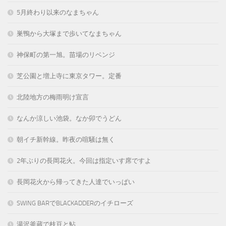
5月終わり以来のなまちゃん
巣鴨から大塚まで歩いてなまちゃん
神保町の第一旭。苗場のリベンジ
芝公園と増上寺に東京タワー。定番
北陸地方の梅雨明け宣言
なんか涼しい池袋。なか卯でうどん
朝イチ新幹線。昨夜の喧騒は無く
2年ぶりの長岡花火。今回は指定いす席ですよ
長岡花火から帰ってきた人達でいっぱい
SWING BARでBLACKADDERのイチローズ
湯沢釜蔵で枝豆と鮎