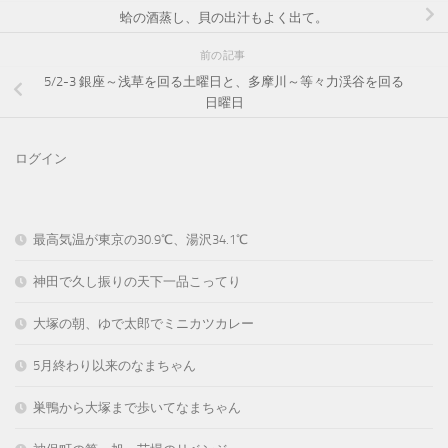
蛤の酒蒸し、貝の出汁もよく出て。
前の記事
5/2-3 銀座～浅草を回る土曜日と、多摩川～等々力渓谷を回る
日曜日
ログイン
最高気温が東京の30.9℃、湯沢34.1℃
神田で久し振りの天下一品こってり
大塚の朝、ゆで太郎でミニカツカレー
5月終わり以来のなまちゃん
巣鴨から大塚まで歩いてなまちゃん