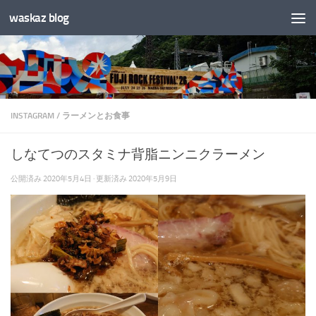
waskaz blog
コンテンツへスキップ
INSTAGRAM
/
ラーメンとお食事
しなてつのスタミナ背脂ニンニクラーメン
公開済み
2020年5月4日
· 更新済み
2020年5月9日