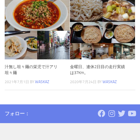
汁無し坦々麺の栄児で汁アリ
金曜日、連休2日目の走行実績
坦々麺
は37Km。
2021年7月1日
BY
WASKAZ
2020年7月24日
BY
WASKAZ
フォロー：