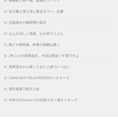
神保町の第一旭。苗場のリベンジ
芝公園と増上寺に東京タワー。定番
北陸地方の梅雨明け宣言
なんか涼しい池袋。なか卯でうどん
朝イチ新幹線。昨夜の喧騒は無く
2年ぶりの長岡花火。今回は指定いす席ですよ
長岡花火から帰ってきた人達でいっぱい
SWING BARでBLACKADDERのイチローズ
湯沢釜蔵で枝豆と鮎
今年のSnownaviでの全国スキー場ランキング