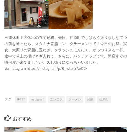
三連休返上の休出の在宅勤務。先日、荏原町でしばらく振りなしなてつ
の前を通ったら、スタミナ背脂ニンニクラーメンって！今日のお昼に実
食。大振りの背脂に玉ねぎ、クラッシュにんにく。がっつり来る一杯。
途中で卓上の揚げネギ入れて、さらに、パンチアップです。開店すぐの
頃何度か来てましたが、久し振りになっちゃいました。
via Instagram https://instagr.am/p/B_wtpkYAeQ2/
タグ:
IFTTT
instagram
ニンニク
ラーメン
背脂
荏原町
おすすめ