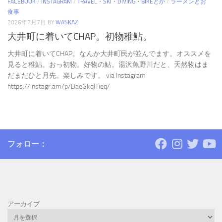
FACEBOOK
/
INSTAGRAM
/
TRAVEL・SKI・DIVING・BIKEとか
/
ラーメンとお
食事
2026年7月7日
BY
WASKAZ
大井町に着いてCHAP。初物稚鮎。
大井町に着いてCHAP。なんか大井町民が並んでます。オススメを
見ると稚鮎。おっ初物。好物の鮎。湯沢魚野川だと、天然物はま
だまだひと月先。楽しみです。 via Instagram
https://instagr.am/p/DaeGkqlTieq/
フォロー：
アーカイブ