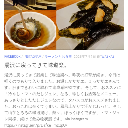
FACEBOOK
/
INSTAGRAM
/
ラーメンとお食事
2026年7月7日
BY
WASKAZ
湯沢に戻ってきて味道楽。
湯沢に戻ってきて残業して味道楽へ。昨夜の打撃が続き、今日は
軽くのつもりで入りました。お通しがサザエ。えっサザエさんで
す。肝まできれいに取れて達成感MAXです。 そして、おススメに
「冷やしトマトのだしジュレ」なる、珍しくお洒落なメニュー。
あっさりとしただしジュレなので、タバスコがおススメされまし
た。おっこれは辛くてうまい。風呂上がりで汗がじわっと。 そし
て山芋とろろの磯辺揚げ。熱々。ほっくほくですが、トマトジュ
レ同様、続けて飲み物状態です。 via Instagram
https://instagr.am/p/Dafke_mzQpQ/