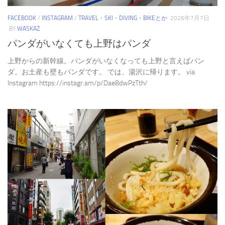
FACEBOOK
/
INSTAGRAM
/
TRAVEL・SKI・DIVING・BIKEとか
2026年7月7日
BY
WASKAZ
パンダがいなくても上野はパンダ
上野からの新幹線。パンダがいなくなっても上野と言えばパン
ダ。お土産も壁もパンダです。 では、湯沢に帰ります。 via
Instagram https://instagr.am/p/Dae8dwPzTth/