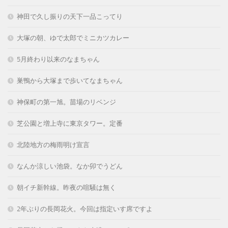
神田で久し振りの天下一品こってり
大塚の朝、ゆで太郎でミニカツカレー
5月終わり以来のなまちゃん
巣鴨から大塚まで歩いてなまちゃん
神保町の第一旭。苗場のリベンジ
芝公園と増上寺に東京タワー。定番
北陸地方の梅雨明け宣言
なんか涼しい池袋。なか卯でうどん
朝イチ新幹線。昨夜の喧騒は無く
2年ぶりの長岡花火。今回は指定いす席ですよ