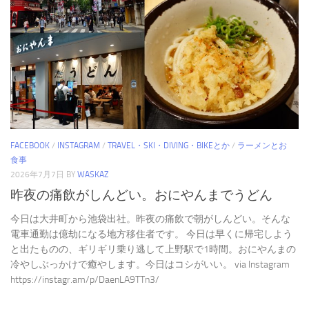
FACEBOOK
/
INSTAGRAM
/
TRAVEL・SKI・DIVING・BIKEとか
/
ラーメンとお
食事
2026年7月7日
BY
WASKAZ
昨夜の痛飲がしんどい。おにやんまでうどん
今日は大井町から池袋出社。昨夜の痛飲で朝がしんどい。そんな
電車通勤は億劫になる地方移住者です。 今日は早くに帰宅しよう
と出たものの、ギリギリ乗り逃して上野駅で1時間。おにやんまの
冷やしぶっかけで癒やします。今日はコシがいい。 via Instagram
https://instagr.am/p/DaenLA9TTn3/