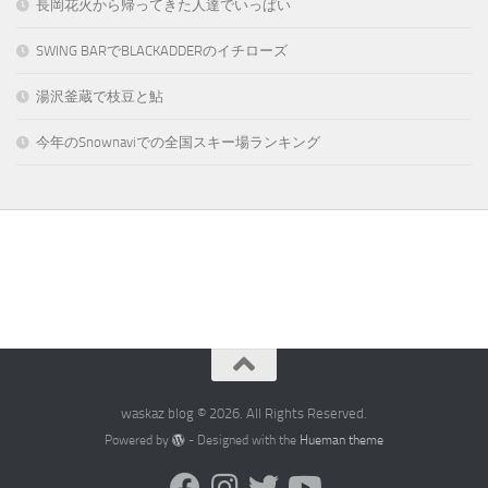
長岡花火から帰ってきた人達でいっぱい
SWING BARでBLACKADDERのイチローズ
湯沢釜蔵で枝豆と鮎
今年のSnownaviでの全国スキー場ランキング
waskaz blog © 2026. All Rights Reserved.
Powered by
- Designed with the
Hueman theme