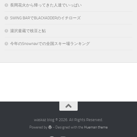
長岡花火から帰ってきた人達でいっぱい
SWING BARでBLACKADDERのイチローズ
湯沢釜蔵で枝豆と鮎
今年のSnownaviでの全国スキー場ランキング
waskaz blog © 2026. All Rights Reserved.
Powered by
- Designed with the
Hueman theme