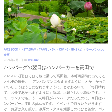
FACEBOOK
/
INSTAGRAM
/
TRAVEL・SKI・DIVING・BIKEとか
/
ラーメンとお
食事
2026年7月5日
BY
WASKAZ
ハンバーグの翌日はハンバーガーを高田で
2026/7/5(日) ほくほく線に乗って高田着。本町商店街に出てくる
と七夕の短冊。 「アンパンマンに会えますように」とか「かっこ
いいしょうぼうしになれますように」とかある中で、「毎日晴れ
て、お外であそべますように」新潟、上越らしいお願いです。 さ
て、ランチでも。うーん昨日がハンバーグだったのに、今日はハ
ンバーガー。本町のpiccoloです。 イベントで時々いただきます
が、お店は久し振り。激厚のレタスを頬張るのにひと苦労。パテ