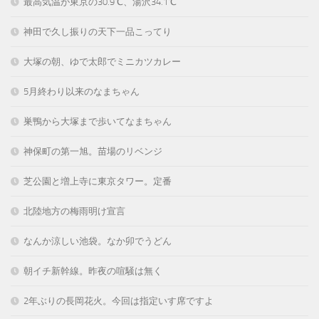
最高気温が東京の30.9℃、湯沢34.1℃
神田で久し振りの天下一品こってり
大塚の朝、ゆで太郎でミニカツカレー
5月終わり以来のなまちゃん
巣鴨から大塚まで歩いてなまちゃん
神保町の第一旭。苗場のリベンジ
芝公園と増上寺に東京タワー。定番
北陸地方の梅雨明け宣言
なんか涼しい池袋。なか卯でうどん
朝イチ新幹線。昨夜の喧騒は無く
2年ぶりの長岡花火。今回は指定いす席ですよ