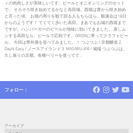
ィの肉肉しさが美味しいてす。ビールとオニオンリングのセット
で。 そろそろ咲き始めてるかなと高田城。西堀は蕾から咲き始め
と言った頃。 お堀の周りを観て回る人もちらほら。観蓮会は18日
からのようです！ てくてく歩いた高田。まあでもお城の西堀まで
ですが。ハンバーガーのビールが地味に効いてきました。 蒸しム
シする高田なら、ビールで応戦です。ORIONに寄ってクラフトビー
ル。 今回は県外酒を並べてみました。 1. つぶつぶ / 京都醸造 2.
Daylit Easy / ノースアイランド 3. MASARU-IPA / 城端 つぶつぶは、
久し振りの京都。各種ベリーを使ってて...
フォロー：
アーカイブ