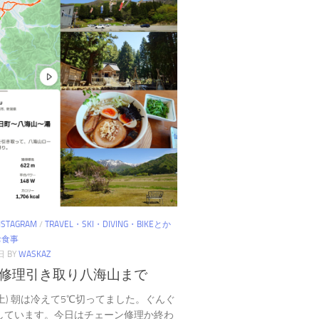
NSTAGRAM
/
TRAVEL・SKI・DIVING・BIKEとか
お食事
日
BY
WASKAZ
修理引き取り八海山まで
25(土) 朝は冷えて5℃切ってました。ぐんぐ
しています。今日はチェーン修理か終わ