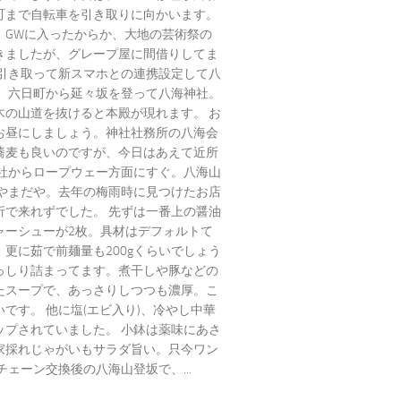
町まで自転車を引き取りに向かいます。
、GWに入ったからか、大地の芸術祭の
きましたが、グレープ屋に間借りしてま
車引き取って新スマホとの連携設定して八
。 六日町から延々坂を登って八海神社。
木の山道を抜けると本殿が現れます。 お
お昼にしましょう。神社社務所の八海会
蕎麦も良いのですが、今日はあえて近所
神社からロープウェー方面にすぐ。八海山
 やまだや。去年の梅雨時に見つけたお店
折で来れずでした。 先ずは一番上の醤油
ャーシューが2枚。具材はデフォルトて
更に茹で前麺量も200gくらいでしょう
っしり詰まってます。煮干しや豚などの
たスープで、あっさりしつつも濃厚。こ
です。 他に塩(エビ入り)、冷やし中華
ップされていました。 小鉢は薬味にあさ
家採れじゃがいもサラダ旨い。只今ワン
チェーン交換後の八海山登坂で、...