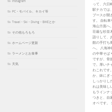
Instagram
って、六日
駅ナカでは
PC・モバイル、キカイ等
ブースが開
す。 自転
Travel・Ski・Diving・BIKEとか
海山方面へ
荘厳な杉並
その他もろもろ
詣りして、
館の手打ち
ホームページ更新
へ。 八海
の中華そば
ラーメンとお食事
ですが、骨
天気
で。厚いチ
わこれです。
か、鉢にぎ
しっかりし
れは美味しい
もラインナ
つきと、自
オペです。 