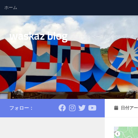
ホーム
コンテンツへスキップ
waskaz blog
南魚沼をベースにSKIやBIKEと食
フォロー：
日付アー