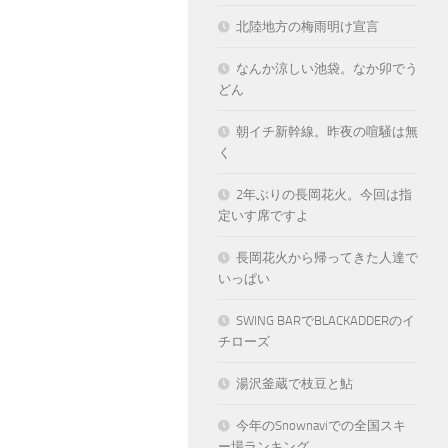
北陸地方の梅雨明け宣言
なんか涼しい池袋。なか卯でう
どん
朝イチ新幹線。昨夜の喧騒は無
く
2年ぶりの長岡花火。今回は指
定いす席ですよ
長岡花火から帰ってきた人達で
いっぱい
SWING BARでBLACKADDERのイ
チローズ
湯沢釜蔵で枝豆と鮎
今年のSnownaviでの全国スキ
ー場ランキング