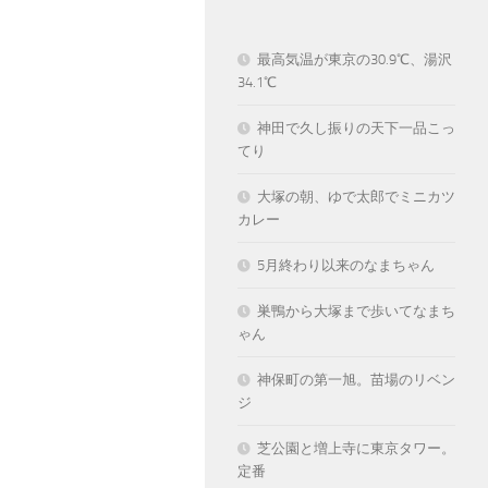
最高気温が東京の30.9℃、湯沢
34.1℃
神田で久し振りの天下一品こっ
てり
大塚の朝、ゆで太郎でミニカツ
カレー
5月終わり以来のなまちゃん
巣鴨から大塚まで歩いてなまち
ゃん
神保町の第一旭。苗場のリベン
ジ
芝公園と増上寺に東京タワー。
定番