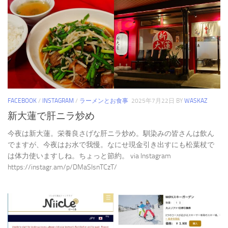
FACEBOOK
/
INSTAGRAM
/
ラーメンとお食事
2025年7月22日
BY
WASKAZ
新大蓮で肝ニラ炒め
今夜は新大蓮。栄養良さげな肝ニラ炒め。馴染みの皆さんは飲ん
でますが、今夜はお水で我慢。なにせ現金引き出すにも松葉杖で
は体力使いますしね。ちょっと節約。 via Instagram
https://instagr.am/p/DMaSIsnTCzT/