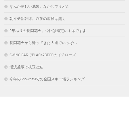
なんか涼しい池袋。なか卯でうどん
朝イチ新幹線。昨夜の喧騒は無く
2年ぶりの長岡花火。今回は指定いす席ですよ
長岡花火から帰ってきた人達でいっぱい
SWING BARでBLACKADDERのイチローズ
湯沢釜蔵で枝豆と鮎
今年のSnownaviでの全国スキー場ランキング