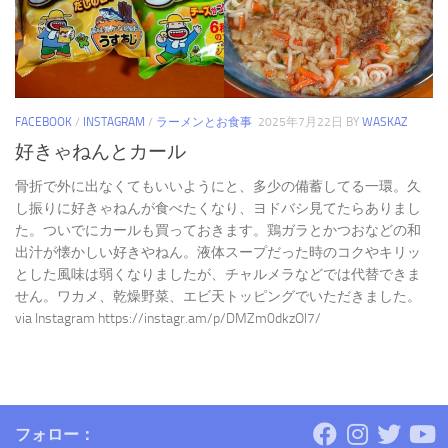
FACEBOOK
/
INSTAGRAM
/
ラーメンとお食事
2025年7月22日
BY
WASKAZ
好きゃねんとカール
骨折で外に出なくてもいいようにと、多少の備蓄してる一環。久
し振りに好きゃねんが食べたくなり、ヨドバシ見てたらありまし
た。ついでにカールも買っておきます。鶏ガラとかつおなどの和
出汁が懐かしい好きやねん。液体スープだった時のコクやキリッ
とした風味は弱くなりましたが、チャルメラなどでは代替できま
せん。ワカメ、乾燥野菜、エビ天トッピングでいただきました。
via Instagram https://instagr.am/p/DMZm0dkzOl7/
フォロー：