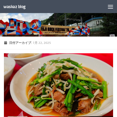
waskaz blog
コンテンツへスキップ
日付アーカイブ:
7月 22, 2025