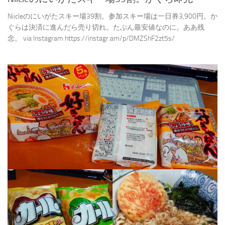
Niicleのにいがたスキー場39割。参加スキー場は一日券3,900円。か
ぐらは決済に進んだら売り切れ。たぶん最安値なのに。ああ残
念。 via Instagram https://instagr.am/p/DMZShF2zt5s/