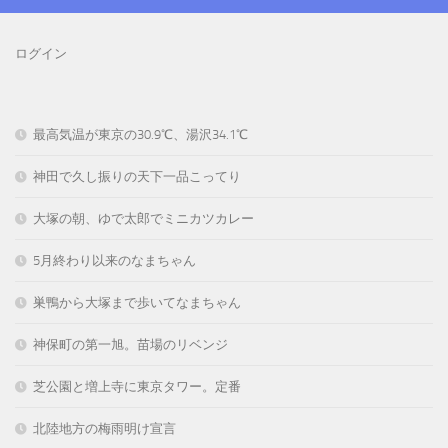
ログイン
最高気温が東京の30.9℃、湯沢34.1℃
神田で久し振りの天下一品こってり
大塚の朝、ゆで太郎でミニカツカレー
5月終わり以来のなまちゃん
巣鴨から大塚まで歩いてなまちゃん
神保町の第一旭。苗場のリベンジ
芝公園と増上寺に東京タワー。定番
北陸地方の梅雨明け宣言