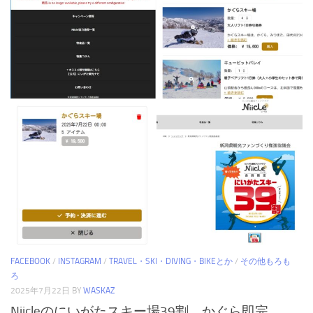
FACEBOOK
/
INSTAGRAM
/
TRAVEL・SKI・DIVING・BIKEとか
/
その他もろも
ろ
2025年7月22日
BY
WASKAZ
Niicleのにいがたスキー場39割。かぐら即完