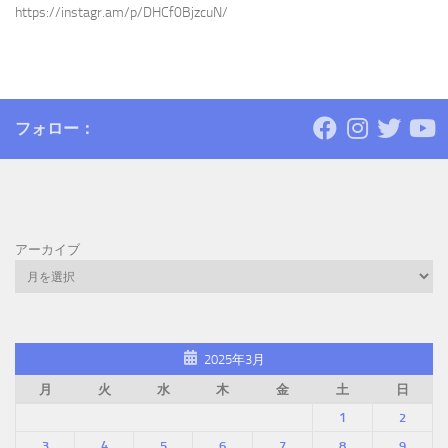
https://instagr.am/p/DHCf0BjzcuN/
フォロー：
アーカイブ
2025年3月
月
火
水
木
金
土
日
1
2
3
4
5
6
7
8
9