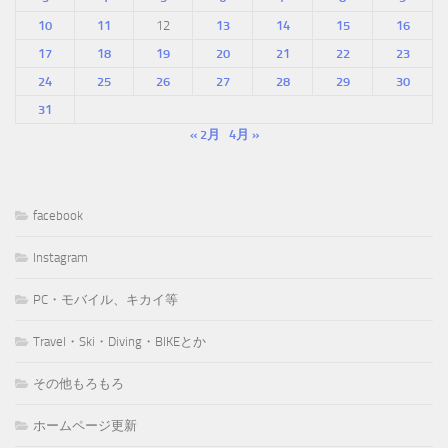
10
11
12
13
14
15
16
17
18
19
20
21
22
23
24
25
26
27
28
29
30
31
« 2月
4月 »
facebook
Instagram
PC・モバイル、キカイ等
Travel・Ski・Diving・BIKEとか
その他もろもろ
ホームページ更新