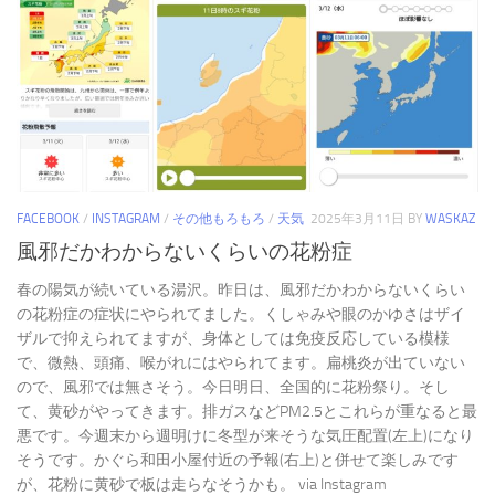
FACEBOOK
/
INSTAGRAM
/
その他もろもろ
/
天気
2025年3月11日
BY
WASKAZ
風邪だかわからないくらいの花粉症
春の陽気が続いている湯沢。昨日は、風邪だかわからないくらい
の花粉症の症状にやられてました。くしゃみや眼のかゆさはザイ
ザルで抑えられてますが、身体としては免疫反応している模様
で、微熱、頭痛、喉がれにはやられてます。扁桃炎が出ていない
ので、風邪では無さそう。今日明日、全国的に花粉祭り。そし
て、黄砂がやってきます。排ガスなどPM2.5とこれらが重なると最
悪です。今週末から週明けに冬型が来そうな気圧配置(左上)になり
そうです。かぐら和田小屋付近の予報(右上)と併せて楽しみです
が、花粉に黄砂で板は走らなそうかも。 via Instagram