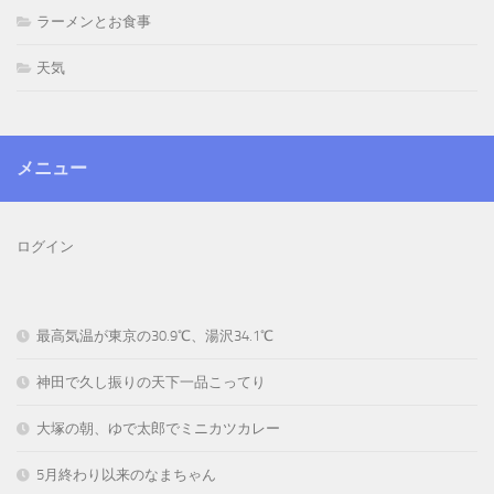
ラーメンとお食事
天気
メニュー
ログイン
最高気温が東京の30.9℃、湯沢34.1℃
神田で久し振りの天下一品こってり
大塚の朝、ゆで太郎でミニカツカレー
5月終わり以来のなまちゃん