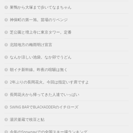
巣鴨から大塚まで歩いてなまちゃん
神保町の第一旭。苗場のリベンジ
芝公園と増上寺に東京タワー。定番
北陸地方の梅雨明け宣言
なんか涼しい池袋。なか卯でうどん
朝イチ新幹線。昨夜の喧騒は無く
2年ぶりの長岡花火。今回は指定いす席ですよ
長岡花火から帰ってきた人達でいっぱい
SWING BARでBLACKADDERのイチローズ
湯沢釜蔵で枝豆と鮎
今年のSnownaviでの全国スキー場ランキング