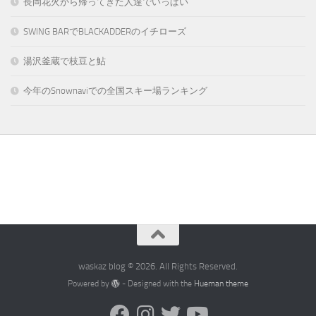
長岡花火から帰ってきた人達でいっぱい
SWING BARでBLACKADDERのイチローズ
湯沢釜蔵で枝豆と鮎
今年のSnownaviでの全国スキー場ランキング
waskaz blog © 2026. All Rights Reserved.
Powered by
- Designed with the
Hueman theme