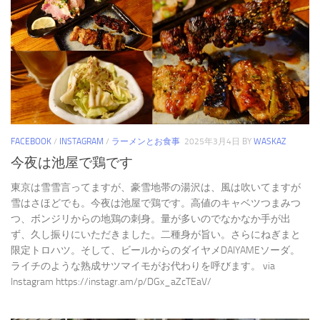
FACEBOOK
/
INSTAGRAM
/
ラーメンとお食事
2025年3月4日
BY
WASKAZ
今夜は池屋で鶏です
東京は雪雪言ってますが、豪雪地帯の湯沢は、風は吹いてますが
雪はさほどでも。今夜は池屋で鶏です。高値のキャベツつまみつ
つ、ボンジリからの地鶏の刺身。量が多いのでなかなか手が出
ず、久し振りにいただきました。二種身が旨い。さらにねぎまと
限定トロハツ。そして、ビールからのダイヤメDAIYAMEソーダ。
ライチのような熟成サツマイモがお代わりを呼びます。 via
Instagram https://instagr.am/p/DGx_aZcTEaV/