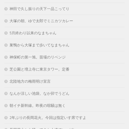
神田で久し振りの天下一品こってり
大塚の朝、ゆで太郎でミニカツカレー
5月終わり以来のなまちゃん
巣鴨から大塚まで歩いてなまちゃん
神保町の第一旭。苗場のリベンジ
芝公園と増上寺に東京タワー。定番
北陸地方の梅雨明け宣言
なんか涼しい池袋。なか卯でうどん
朝イチ新幹線。昨夜の喧騒は無く
2年ぶりの長岡花火。今回は指定いす席ですよ