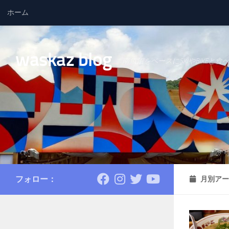
ホーム
コンテンツへスキップ
waskaz blog
南魚沼をベースにSKIやBIKEと食
フォロー：
月別アー