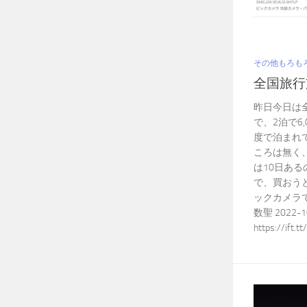
その他もろも
全国旅行
昨日今日は
で、2泊で6
度で泊まれ
ころは無く
は10日あ
で、買おうと
ックカメラで購
数聖 2022-10-
https://ift.t