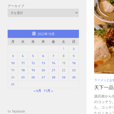
アーカイブ
2022年10月
月
火
水
木
金
土
日
1
2
3
4
5
6
7
8
9
10
11
12
13
14
15
16
17
18
19
20
21
22
23
24
25
26
27
28
29
30
ラーメンとお
31
天下一品
« 9月
11月 »
源兵衛から
のコッテリ
た。コッテ
facebook
たり！カップ