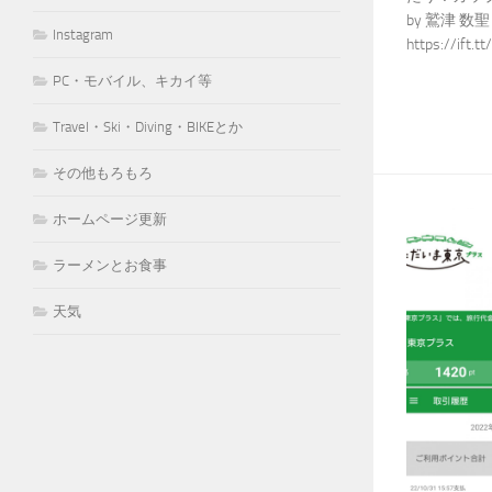
by 鷲津 数聖 2
Instagram
https://ift.t
PC・モバイル、キカイ等
Travel・Ski・Diving・BIKEとか
その他もろもろ
ホームページ更新
ラーメンとお食事
天気