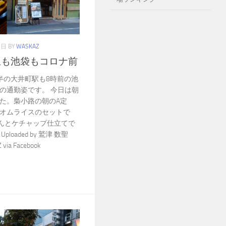
1日
BY
WASKAZ
駅も池袋もコロナ前
半の大井町駅も8時前の池
の通勤姿です。 今日は朝
た。梟小路の朝のA定
オムライスのセットで
ゃんとケチャップ仕立てで
oaded by 鷲津 数聖
via Facebook