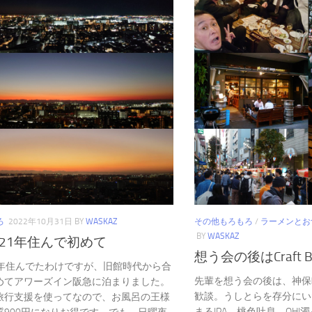
ろ
2022年10月31日
BY
WASKAZ
その他もろもろ
/
ラーメンとお
BY
WASKAZ
21年住んで初めて
想う会の後はCraft B
1年住んでたわけですが、旧館時代から合
先輩を想う会の後は、神保町のCra
めてアワーズイン阪急に泊まりました。
歓談。うしとらを存分にい
旅行支援を使ってなので、お風呂の王様
まるIPA、桃色吐息、OH!濁