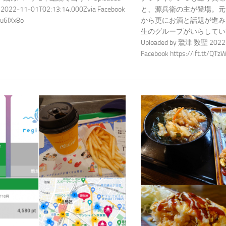
022-11-01T02:13:14.000Zvia Facebook
と、源兵衛の主が登場。元
t/u6IXx8o
から更にお酒と話題が進み
生のグループがいらしてい
Uploaded by 鷲津 数聖 2022-
Facebook https://ift.tt/QTz