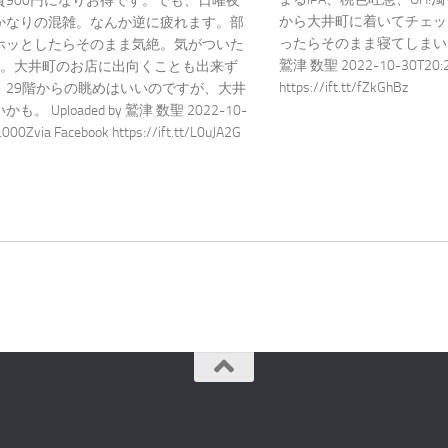
質900円になりお得です。でも、日曜夜
から大井町に着いてチェッ
かなりの混雑。なんか逆に疲れます。部
ったらそのまま寝てしまいました
ホッとしたらそのまま気絶。気がついた
鷲津 数聖 2022-10-30T20:21:
た。大井町のお店に出向くことも出来ず
https://ift.tt/fZkGhBz
。29階からの眺めはいいのですが、大井
。 Uploaded by 鷲津 数聖 2022-10-
000Zvia Facebook https://ift.tt/L0uJA2G