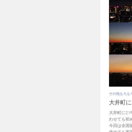
その他もろも
大井町に
大井町に2
わせても初
今回は全国