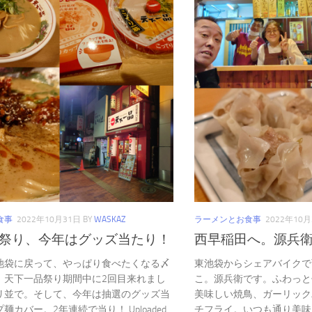
食事
2022年10月31日
BY
WASKAZ
ラーメンとお食事
2022年10月
祭り、今年はグッズ当たり！
西早稲田へ。源兵
池袋に戻って、やっぱり食べたくなる〆
東池袋からシェアバイクで
。天下一品祭り期間中に2回目来れまし
こ。源兵衛です。ふわっと
リ並で。そして、今年は抽選のグッズ当
美味しい焼鳥、ガーリック
麺カバー。2年連続で当り！ Uploaded
チフライ。いつも通り美味