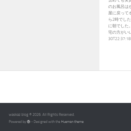
含めても実
のお風呂は
屋に戻って
ら2時でし
に朝でした
宅の方がいいかも
30T22:37:18.
waskaz blog © 2026. All Rights Reserved.
Powered by
- Designed with the
Hueman theme