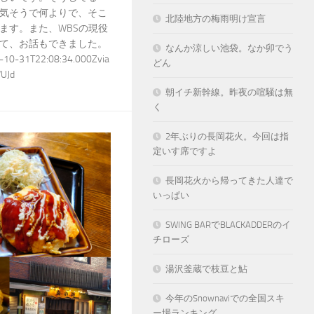
気そうで何よりで、そこ
北陸地方の梅雨明け宣言
ます。また、WBSの現役
て、お話もできました。
なんか涼しい池袋。なか卯でう
10-31T22:08:34.000Zvia
どん
WUJd
朝イチ新幹線。昨夜の喧騒は無
く
2年ぶりの長岡花火。今回は指
定いす席ですよ
長岡花火から帰ってきた人達で
いっぱい
SWING BARでBLACKADDERのイ
チローズ
湯沢釜蔵で枝豆と鮎
今年のSnownaviでの全国スキ
ー場ランキング