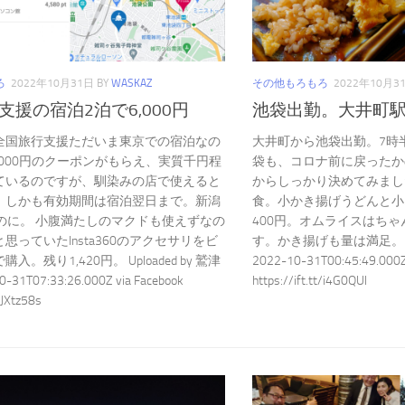
ろ
2022年10月31日
BY
WASKAZ
その他もろもろ
2022年10月3
支援の宿泊2泊で6,000円
池袋出勤。大井町
全国旅行支援ただいま東京での宿泊なの
大井町から池袋出勤。7時
,000円のクーポンがもらえ、実質千円程
袋も、コロナ前に戻ったか
ているのですが、馴染みの店で使えると
からしっかり決めてみまし
、しかも有効期間は宿泊翌日まで。新潟
食。小かき揚げうどんと小
るのに。 小腹満たしのマクドも使えずなの
400円。オムライスはち
思っていたInsta360のアクセサリをビ
す。かき揚げも量は満足。 Upl
入。残り1,420円。 Uploaded by 鷲津
2022-10-31T00:45:49.000Z 
31T07:33:26.000Z via Facebook
https://ift.tt/i4G0QUl
t/JXtz58s