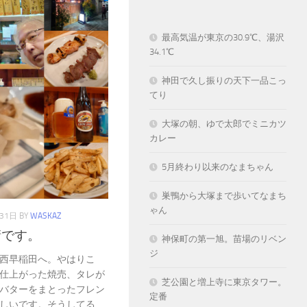
最高気温が東京の30.9℃、湯沢
34.1℃
神田で久し振りの天下一品こっ
てり
大塚の朝、ゆで太郎でミニカツ
カレー
5月終わり以来のなまちゃん
巣鴨から大塚まで歩いてなまち
ゃん
31日
BY
WASKAZ
衛です。
神保町の第一旭。苗場のリベン
ジ
西早稲田へ。やはりこ
仕上がった焼売、タレが
芝公園と増上寺に東京タワー。
バターをまとったフレン
定番
しいです。そうしてる