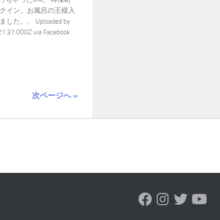
クイン。お風呂の王様入
。、 Uploaded by
37.000Z via Facebook
次ページへ »