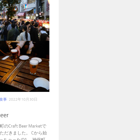
食事
2022年10月30日
eer
ft Beer Marketで
ただきました。 Cから始
っちゃったIPA。 神保町