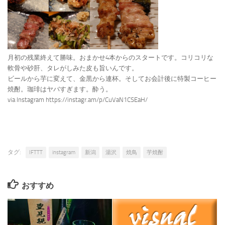
月初の残業終えて勝味。おまかせ4本からのスタートです。コリコリな
軟骨や砂肝、タレがしみた皮も旨いんです。
ビールから芋に変えて、金黒から連杯。そしてお会計後に特製コーヒー
焼酎。珈琲はヤバすぎます。酔う。
via Instagram https://instagr.am/p/CuVaN1CSEaH/
タグ:
IFTTT
instagram
新潟
湯沢
焼鳥
芋焼酎
おすすめ