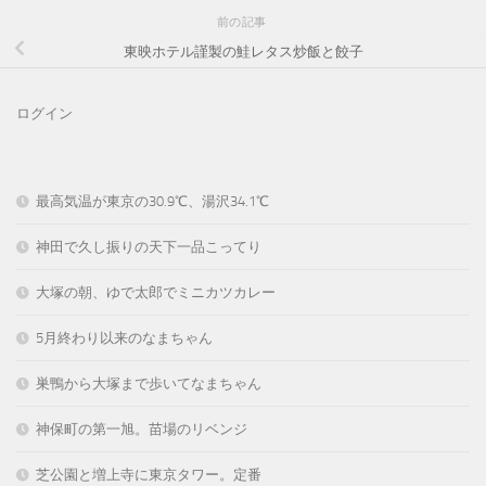
前の記事
東映ホテル謹製の鮭レタス炒飯と餃子
ログイン
最高気温が東京の30.9℃、湯沢34.1℃
神田で久し振りの天下一品こってり
大塚の朝、ゆで太郎でミニカツカレー
5月終わり以来のなまちゃん
巣鴨から大塚まで歩いてなまちゃん
神保町の第一旭。苗場のリベンジ
芝公園と増上寺に東京タワー。定番