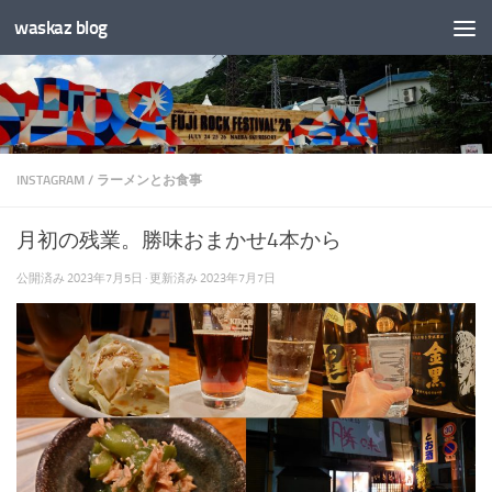
waskaz blog
コンテンツへスキップ
INSTAGRAM
/
ラーメンとお食事
月初の残業。勝味おまかせ4本から
公開済み
2023年7月5日
· 更新済み
2023年7月7日