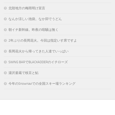
北陸地方の梅雨明け宣言
なんか涼しい池袋。なか卯でうどん
朝イチ新幹線。昨夜の喧騒は無く
2年ぶりの長岡花火。今回は指定いす席ですよ
長岡花火から帰ってきた人達でいっぱい
SWING BARでBLACKADDERのイチローズ
湯沢釜蔵で枝豆と鮎
今年のSnownaviでの全国スキー場ランキング