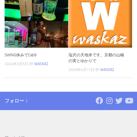
SWING休みでCab9
塩沢の天地米です。京都の山椒
の実とゆかりで
2024年3月5日
BY
WASKAZ
2020年4月17日
BY
WASKAZ
フォロー：