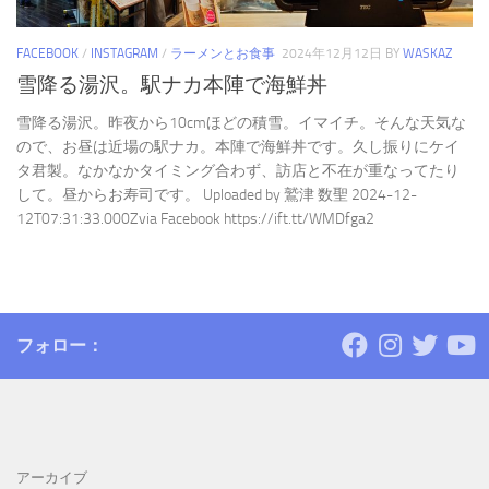
FACEBOOK
/
INSTAGRAM
/
ラーメンとお食事
2024年12月12日
BY
WASKAZ
雪降る湯沢。駅ナカ本陣で海鮮丼
雪降る湯沢。昨夜から10cmほどの積雪。イマイチ。そんな天気な
ので、お昼は近場の駅ナカ。本陣で海鮮丼です。久し振りにケイ
タ君製。なかなかタイミング合わず、訪店と不在が重なってたり
して。昼からお寿司です。 Uploaded by 鷲津 数聖 2024-12-
12T07:31:33.000Zvia Facebook https://ift.tt/WMDfga2
フォロー：
アーカイブ