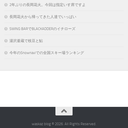
2年ぶりの長岡花火。今回は指定いす席ですよ
長岡花火から帰ってきた人達でいっぱい
SWING BARでBLACKADDERのイチローズ
湯沢釜蔵で枝豆と鮎
今年のSnownaviでの全国スキー場ランキング
waskaz blog © 2026. All Rights Reserved.