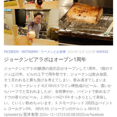
FACEBOOK
/
INSTAGRAM
/
ラーメンとお食事
2024年12月12日
BY
WASKAZ
ジョークンビアラボはオープン1周年
ジョークンビアラボ(醸燻の湯沢店)がオープンして1周年。1階のマ
ジェは20年。ビルの上下で周年祭です。ジョークンは飲み放題。
そう言われると勝ち負けを考えてしまい、飲み過ぎてしまいま
す。1. スモークレッド ALE ABV5.5 ワイン樽熟成のビール。濃いか
らハーフでと言われましたが、全然爽やか。パイントで飲めるブ
ドウの香りのビール。2. BRU-1 HAZY IPA すっきりとして美味し
い。くいくい飲めちゃいます。3. スモークレッド 2回目はパイント
4. ゴールデンIPA。 ABV5.55. ジョークンのケルシュ ABV5.5
Uploaded by 鷲津 数聖 2024-12-12T23:00:08.000Zvia Facebook