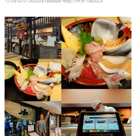
12T09:54:51.000Zvia Facebook https://ift.tt/1odU0CA