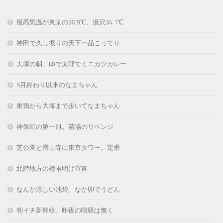
最高気温が東京の30.9℃、湯沢34.1℃
神田で久し振りの天下一品こってり
大塚の朝、ゆで太郎でミニカツカレー
5月終わり以来のなまちゃん
巣鴨から大塚まで歩いてなまちゃん
神保町の第一旭。苗場のリベンジ
芝公園と増上寺に東京タワー。定番
北陸地方の梅雨明け宣言
なんか涼しい池袋。なか卯でうどん
朝イチ新幹線。昨夜の喧騒は無く