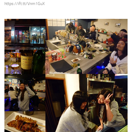
https://ift.tt/Vnm1GuX