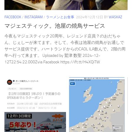
FACEBOOK
/
INSTAGRAM
/
ラーメンとお食事
2024年12月12日
BY
WASKAZ
マジェスティック。池屋の焼鳥サービス
今夜もマジェスティック20周年。レジェンド店員？のおだちゃ
ん、じぇしーが来てます。そして、今夜は池屋の焼鳥がお通しで
サービス提供です。ハートランドからのCAOL ILA飲んで、2階の周
年へ行って来ます。 Uploaded by 鷲津 数聖 2024-12-
12T22:54:22.000Zvia Facebook https://ift.tt/H4XQiTW