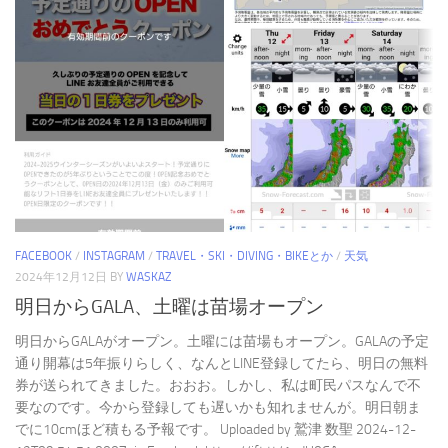
FACEBOOK
/
INSTAGRAM
/
TRAVEL・SKI・DIVING・BIKEとか
/
天気
2024年12月12日
BY
WASKAZ
明日からGALA、土曜は苗場オープン
明日からGALAがオープン。土曜には苗場もオープン。GALAの予定
通り開幕は5年振りらしく、なんとLINE登録してたら、明日の無料
券が送られてきました。おおお。しかし、私は町民パスなんで不
要なのです。今から登録しても遅いかも知れませんが。明日朝ま
でに10cmほど積もる予報です。 Uploaded by 鷲津 数聖 2024-12-