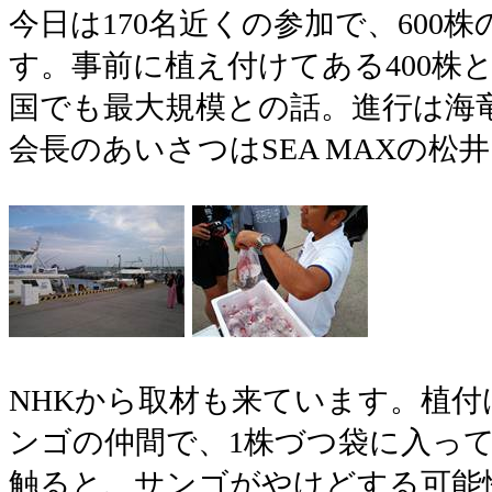
今日は170名近くの参加で、600
す。事前に植え付けてある400株と
国でも最大規模との話。進行は海
会長のあいさつはSEA MAXの松
NHKから取材も来ています。植
ンゴの仲間で、1株づつ袋に入っ
触ると、サンゴがやけどする可能