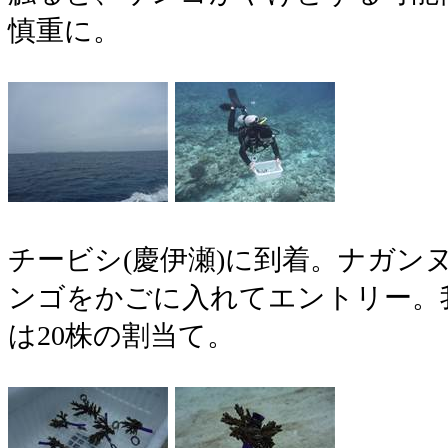
慎重に。
チービシ(慶伊瀬)に到着。ナガン
ンゴをかごに入れてエントリー。
は20株の割当て。