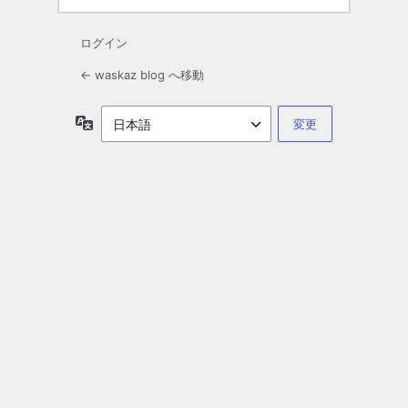
ログイン
← waskaz blog へ移動
言
語