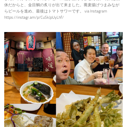
休だからと、金目鯛の炙りが出て来ました。蕎麦揚げつまみなが
らビールを進め、最後はトマトサワーです。 via Instagram
https://instagr.am/p/CuSkJpUyLhf/