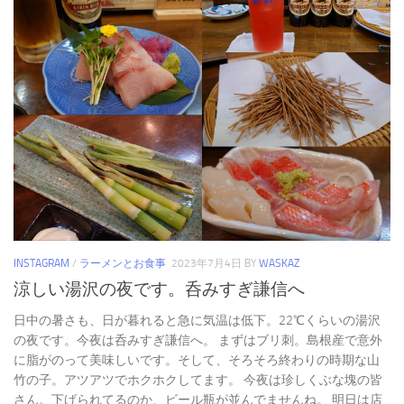
INSTAGRAM
/
ラーメンとお食事
2023年7月4日
BY
WASKAZ
涼しい湯沢の夜です。呑みすぎ謙信へ
日中の暑さも、日が暮れると急に気温は低下。22℃くらいの湯沢
の夜です。今夜は呑みすぎ謙信へ。 まずはブリ刺。島根産で意外
に脂がのって美味しいです。そして、そろそろ終わりの時期な山
竹の子。アツアツでホクホクしてます。 今夜は珍しくぶな塊の皆
さん。下げられてるのか、ビール瓶が並んでませんね。 明日は店