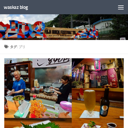
waskaz blog
コンテンツへスキップ
タグ:
ブリ