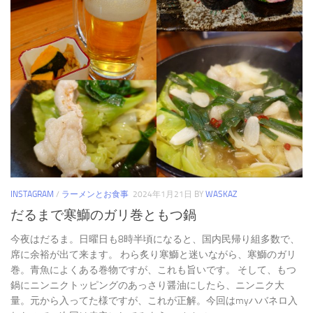
INSTAGRAM
/
ラーメンとお食事
2024年1月21日
BY
WASKAZ
だるまで寒鰤のガリ巻ともつ鍋
今夜はだるま。日曜日も8時半頃になると、国内民帰り組多数で、
席に余裕が出て来ます。 わら炙り寒鰤と迷いながら、寒鰤のガリ
巻。青魚によくある巻物ですが、これも旨いです。 そして、もつ
鍋にニンニクトッピングのあっさり醤油にしたら、ニンニク大
量。元から入ってた様ですが、これが正解。今回はmyハバネロ入