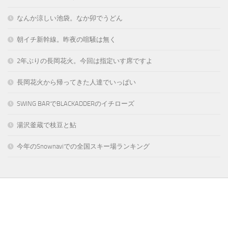
なんか涼しい池袋。なか卯でうどん
朝イチ新幹線。昨夜の喧騒は無く
2年ぶりの長岡花火。今回は指定いす席ですよ
長岡花火から帰ってきた人達でいっぱい
SWING BARでBLACKADDERのイチローズ
湯沢釜蔵で枝豆と鮎
今年のSnownaviでの全国スキー場ランキング