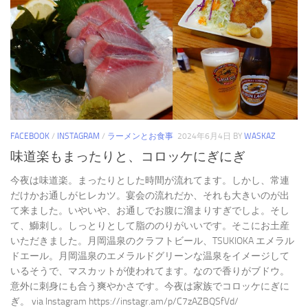
FACEBOOK
/
INSTAGRAM
/
ラーメンとお食事
2024年6月4日
BY
WASKAZ
味道楽もまったりと、コロッケにぎにぎ
今夜は味道楽。まったりとした時間が流れてます。しかし、常連
だけかお通しがヒレカツ。宴会の流れだか、それも大きいのが出
て来ました。いやいや、お通しでお腹に溜まりすぎでしよ。そし
て、鰤刺し。しっとりとして脂ののりがいいです。そこにお土産
いただきました。月岡温泉のクラフトビール、TSUKIOKA エメラル
ドエール。月岡温泉のエメラルドグリーンな温泉をイメージして
いるそうで、マスカットが使われてます。なので香りがブドウ。
意外に刺身にも合う爽やかさです。今夜は家族でコロッケにぎに
ぎ。 via Instagram https://instagr.am/p/C7zAZBQSfVd/