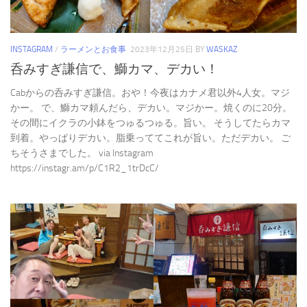
INSTAGRAM
/
ラーメンとお食事
2023年12月25日
BY
WASKAZ
呑みすぎ謙信で、鰤カマ、デカい！
Cabからの呑みすぎ謙信。おや！今夜はカナメ君以外4人女。マジ
かー。 で、鰤カマ頼んだら、デカい。マジかー。焼くのに20分。
その間にイクラの小鉢をつゅるつゅる。旨い。 そうしてたらカマ
到着。やっぱりデカい。脂乗っててこれが旨い。ただデカい。 ご
ちそうさまでした。 via Instagram
https://instagr.am/p/C1R2_1trDcC/