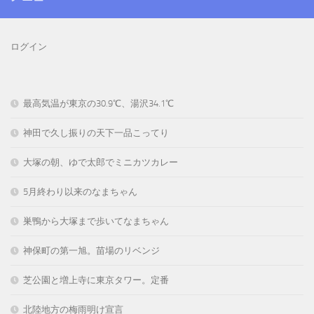
ログイン
最高気温が東京の30.9℃、湯沢34.1℃
神田で久し振りの天下一品こってり
大塚の朝、ゆで太郎でミニカツカレー
5月終わり以来のなまちゃん
巣鴨から大塚まで歩いてなまちゃん
神保町の第一旭。苗場のリベンジ
芝公園と増上寺に東京タワー。定番
北陸地方の梅雨明け宣言