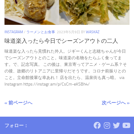
INSTAGRAM
/
ラーメンとお食事
2023年5月9日
BY
WASKAZ
味道楽入ったら今日でシーズンアウトの二人
味道楽な入ったら見慣れた外人。ジギーくんと志穂ちゃんが今日
でシーズンアウトとのこと。味道楽の名物をたらふく食ってま
す。で、記念写真。 この後は、東京寄ってアニメ・ゲーム系？そ
の後、故郷のリトアニアに里帰りだそうです。コロナ前振りとの
こと。立命館後輩な幸あれ！ 店を出たら、温泉街も真っ暗。 via
Instagram https://instagr.am/p/CsCm-eKSBh4/
« 前ページへ
次ページへ »
フォロー：