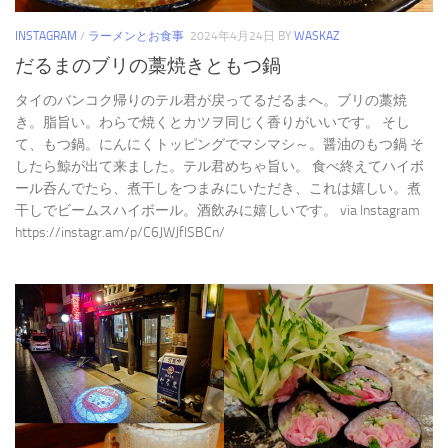
INSTAGRAM
/
ラーメンとお食事
2024年4月24日
BY
WASKAZ
だるまのブリの藁焼きともつ鍋
タイのバンコク帰りのテル君が戻ってるだるまへ。ブリの藁焼
き。脂旨い。わらで焼くとカツヲ同じく香りがいいです。 そし
て、もつ鍋。にんにくトッピングでマシマシ～。醤油のもつ鍋 そ
したら鯨が出て来ました。テル君めちゃ旨い。 食べ終えてハイボ
ール呑んでたら、煮干しをつまみにいただき、これは嬉しい。煮
干しでビームスハイボール。酒飲みに嬉しいです。 via Instagram
https://instagr.am/p/C6JWJflSBCn/